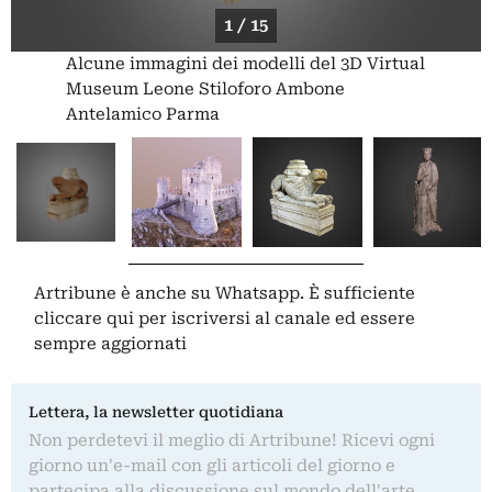
1 / 15
Alcune immagini dei modelli del 3D Virtual
Museum Leone Stiloforo Ambone
Antelamico Parma
Artribune è anche su Whatsapp. È sufficiente
cliccare qui
per iscriversi al canale ed essere
sempre aggiornati
Lettera, la newsletter quotidiana
Non perdetevi il meglio di Artribune! Ricevi ogni
giorno un'e-mail con gli articoli del giorno e
partecipa alla discussione sul mondo dell'arte.