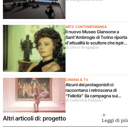
ARTE CONTEMPORANEA
Il nuovo Museo Giansone a
Sant’Ambrogio di Torino riporta
d’attualità lo scultore che ispirò
di Dario Bragaglia
il libro La donna della domenica
CINEMA & TV
Alcuni dei protagonisti ci
raccontano i retroscena di
“Felicità” (la campagna sui
di Ludovica Palmieri
musei statali)
Altri articoli di: progetto
Leggi di più