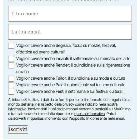
Nome
(Required)
First
Email
(Required)
Opzioni
Voglio ricevere anche
Segnala
: focus su mostre, festival,
didattica ed eventi culturali
Voglio ricevere anche
Incanti
: il settimanale sul mercato dell'arte
Voglio ricevere anche
Render
: il quindicinale sulla rigenerazione
urbana
Voglio ricevere anche
Tailor
: il quindicinale su moda e cultura
Voglio ricevere anche
Pax
: il quindicinale sul turismo culturale
Voglio ricevere anche
Fest
: il settimanale sui festival culturali
Artribune Srl utilizza i dati da te forniti per tenerti informato con regolarità sul
mondo dell'arte, nel rispetto della privacy come indicato nella
nostra
informativa
. Iscrivendoti i tuoi dati personali verranno trasferiti su MailChimp
e trattati secondo le modalità riportate in
questa informativa
. Potrai
disiscriverti in qualsiasi momento con l'apposito link presente nelle email.
Iscriviti