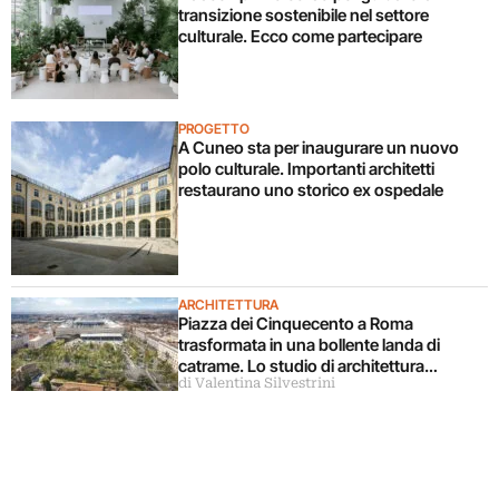
transizione sostenibile nel settore
culturale. Ecco come partecipare
PROGETTO
A Cuneo sta per inaugurare un nuovo
polo culturale. Importanti architetti
restaurano uno storico ex ospedale
ARCHITETTURA
Piazza dei Cinquecento a Roma
trasformata in una bollente landa di
catrame. Lo studio di architettura
di Valentina Silvestrini
disconosce il progetto