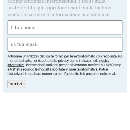
Ultime tendenze internazionali, i focus sulla
sostenibilità, gli approfondimenti sulle fashion
week, le carriere e la formazione accademica.
Nome
(Required)
First
Email
(Required)
Artribune Srl utilizza i dati da te forniti per tenerti informato con regolarità sul
mondo dell'arte, nel rispetto della privacy come indicato nella
nostra
informativa
. Iscrivendoti i tuoi dati personali verranno trasferiti su MailChimp
e trattati secondo le modalità riportate in
questa informativa
. Potrai
disiscriverti in qualsiasi momento con l'apposito link presente nelle email.
Iscriviti