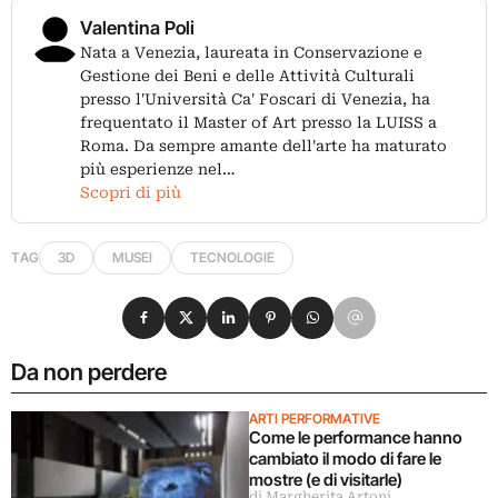
Valentina Poli
Nata a Venezia, laureata in Conservazione e
Gestione dei Beni e delle Attività Culturali
presso l'Università Ca' Foscari di Venezia, ha
frequentato il Master of Art presso la LUISS a
Roma. Da sempre amante dell'arte ha maturato
più esperienze nel…
Scopri di più
TAG
3D
MUSEI
TECNOLOGIE
Condividi su Facebook
Condividi su X
Condividi su LinkedIn
Condividi su Pinterest
Condividi su WhatsApp
Condividi su Email
Da non perdere
ARTI PERFORMATIVE
Come le performance hanno
cambiato il modo di fare le
mostre (e di visitarle)
di Margherita Artoni