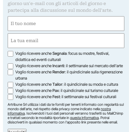
giorno un'e-mail con gli articoli del giorno e
partecipa alla discussione sul mondo dell'arte.
Nome
(Obbligatorio)
Nome
Email
(Obbligatorio)
Opzioni
Voglio ricevere anche
Segnala
: focus su mostre, festival,
didattica ed eventi culturali
Voglio ricevere anche
Incanti
: il settimanale sul mercato dell'arte
Voglio ricevere anche
Render
: il quindicinale sulla rigenerazione
urbana
Voglio ricevere anche
Tailor
: il quindicinale su moda e cultura
Voglio ricevere anche
Pax
: il quindicinale sul turismo culturale
Voglio ricevere anche
Fest
: il settimanale sui festival culturali
Artribune Srl utilizza i dati da te forniti per tenerti informato con regolarità sul
mondo dell'arte, nel rispetto della privacy come indicato nella
nostra
informativa
. Iscrivendoti i tuoi dati personali verranno trasferiti su MailChimp
e trattati secondo le modalità riportate in
questa informativa
. Potrai
disiscriverti in qualsiasi momento con l'apposito link presente nelle email.