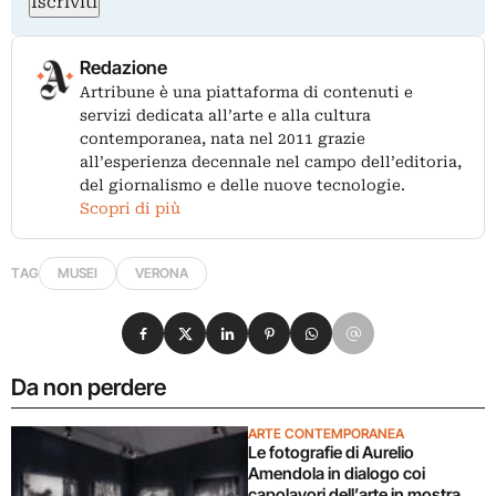
Iscriviti
Redazione
Artribune è una piattaforma di contenuti e
servizi dedicata all’arte e alla cultura
contemporanea, nata nel 2011 grazie
all’esperienza decennale nel campo dell’editoria,
del giornalismo e delle nuove tecnologie.
Scopri di più
TAG
MUSEI
VERONA
Condividi su Facebook
Condividi su X
Condividi su LinkedIn
Condividi su Pinterest
Condividi su WhatsApp
Condividi su Email
Da non perdere
ARTE CONTEMPORANEA
Le fotografie di Aurelio
Amendola in dialogo coi
capolavori dell’arte in mostra a