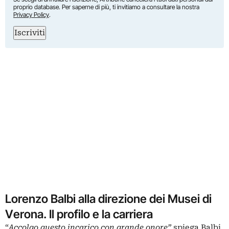
proprio database. Per saperne di più, ti invitiamo a consultare la nostra
Privacy Policy
.
Iscriviti
Lorenzo Balbi alla direzione dei Musei di
Verona. Il profilo e la carriera
“
Accolgo questo incarico con grande onore”
spiega Balbi