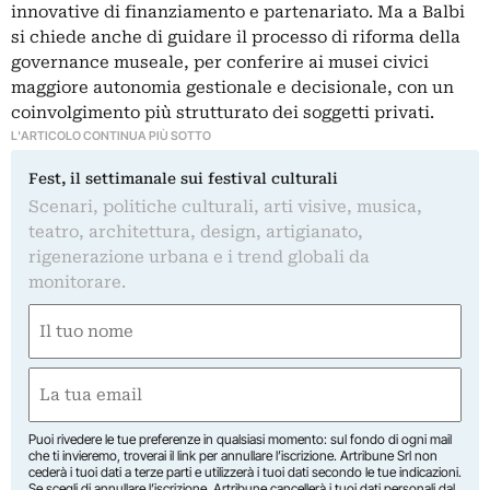
innovative di finanziamento e partenariato. Ma a Balbi
si chiede anche di guidare il processo di riforma della
governance museale, per conferire ai musei civici
maggiore autonomia gestionale e decisionale, con un
coinvolgimento più strutturato dei soggetti privati.
L'ARTICOLO CONTINUA PIÙ SOTTO
Fest, il settimanale sui festival culturali
Scenari, politiche culturali, arti visive, musica,
teatro, architettura, design, artigianato,
rigenerazione urbana e i trend globali da
monitorare.
Nome
(Obbligatorio)
Nome
Email
(Obbligatorio)
Puoi rivedere le tue preferenze in qualsiasi momento: sul fondo di ogni mail
che ti invieremo, troverai il link per annullare l’iscrizione. Artribune Srl non
cederà i tuoi dati a terze parti e utilizzerà i tuoi dati secondo le tue indicazioni.
Se scegli di annullare l’iscrizione, Artribune cancellerà i tuoi dati personali dal