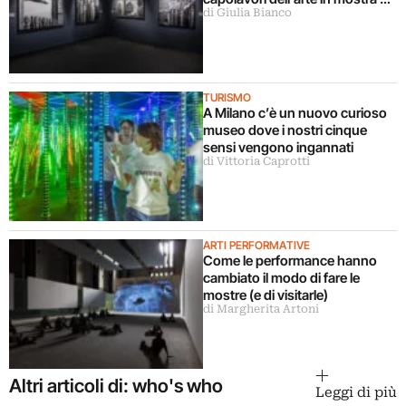
di Giulia Bianco
Milano
TURISMO
A Milano c’è un nuovo curioso
museo dove i nostri cinque
sensi vengono ingannati
di Vittoria Caprotti
ARTI PERFORMATIVE
Come le performance hanno
cambiato il modo di fare le
mostre (e di visitarle)
di Margherita Artoni
Altri articoli di: who's who
Leggi di più