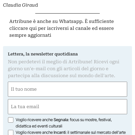
Claudia Girau
d
Artribune è anche su Whatsapp. È sufficiente
cliccare qui
per iscriversi al canale ed essere
sempre aggiornati
Lettera, la newsletter quotidiana
Non perdetevi il meglio di Artribune! Ricevi ogni
giorno un'e-mail con gli articoli del giorno e
partecipa alla discussione sul mondo dell'arte.
Nome
(Obbligatorio)
Nome
Email
(Obbligatorio)
Opzioni
Voglio ricevere anche
Segnala
: focus su mostre, festival,
didattica ed eventi culturali
Voglio ricevere anche
Incanti
: il settimanale sul mercato dell'arte