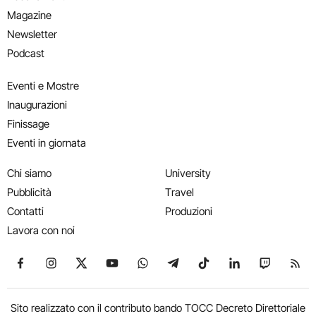
Magazine
Newsletter
Podcast
Eventi e Mostre
Inaugurazioni
Finissage
Eventi in giornata
Chi siamo
University
Pubblicità
Travel
Contatti
Produzioni
Lavora con noi
Seguici su Facebook
Seguici su Instagram
Seguici su X
Seguici su YouTube
Seguici su WhatsApp
Seguici su Telegram
Seguici su TikTok
Seguici su Link
Seguici su
Segui
Sito realizzato con il contributo bando TOCC Decreto Direttoriale