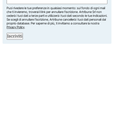
Puoi rivedere le tue preferenze in qualsiasi momento: sul fondo di ogni mail
che ti invieremo, troverai il link per annullare l’iscrizione. Artribune Srl non
cederà i tuoi dati a terze parti e utilizzerà i tuoi dati secondo le tue indicazioni.
Se scegli di annullare l’iscrizione, Artribune cancellerà i tuoi dati personali dal
proprio database. Per saperne di più, ti invitiamo a consultare la nostra
Privacy Policy
.
Iscriviti