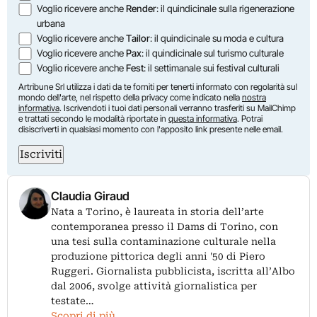
Voglio ricevere anche
Render
: il quindicinale sulla rigenerazione
urbana
Voglio ricevere anche
Tailor
: il quindicinale su moda e cultura
Voglio ricevere anche
Pax
: il quindicinale sul turismo culturale
Voglio ricevere anche
Fest
: il settimanale sui festival culturali
Artribune Srl utilizza i dati da te forniti per tenerti informato con regolarità sul
mondo dell'arte, nel rispetto della privacy come indicato nella
nostra
informativa
. Iscrivendoti i tuoi dati personali verranno trasferiti su MailChimp
e trattati secondo le modalità riportate in
questa informativa
. Potrai
disiscriverti in qualsiasi momento con l'apposito link presente nelle email.
Iscriviti
Claudia Giraud
Nata a Torino, è laureata in storia dell’arte
contemporanea presso il Dams di Torino, con
una tesi sulla contaminazione culturale nella
produzione pittorica degli anni '50 di Piero
Ruggeri. Giornalista pubblicista, iscritta all’Albo
dal 2006, svolge attività giornalistica per
testate…
Scopri di più