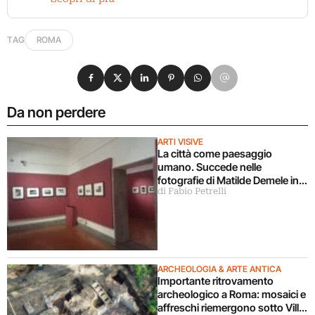
TAG
ROMA
Condividi su Facebook
Condividi su X
Condividi su LinkedIn
Condividi su Pinterest
Condividi su WhatsApp
Condividi su Email
Da non perdere
ARTI VISIVE
La città come paesaggio
umano. Succede nelle
fotografie di Matilde Demele in
di Fabio Petrelli
mostra a Roma
ARCHEOLOGIA & ARTE ANTICA
Importante ritrovamento
archeologico a Roma: mosaici e
affreschi riemergono sotto Villa