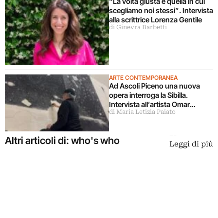
“La volta giusta è quella in cui
scegliamo noi stessi”. Intervista
alla scrittrice Lorenza Gentile
di Ginevra Barbetti
ARTE CONTEMPORANEA
Ad Ascoli Piceno una nuova
opera interroga la Sibilla.
Intervista all’artista Omar
di Maria Letizia Paiato
Galliani
Altri articoli di: who's who
Leggi di più