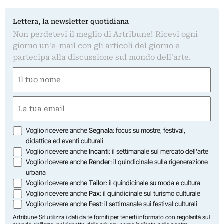
Lettera, la newsletter quotidiana
Non perdetevi il meglio di Artribune! Ricevi ogni
giorno un'e-mail con gli articoli del giorno e
partecipa alla discussione sul mondo dell'arte.
Nome
(Obbligatorio)
Nome
Email
(Obbligatorio)
Opzioni
Voglio ricevere anche
Segnala
: focus su mostre, festival,
didattica ed eventi culturali
Voglio ricevere anche
Incanti
: il settimanale sul mercato dell'arte
Voglio ricevere anche
Render
: il quindicinale sulla rigenerazione
urbana
Voglio ricevere anche
Tailor
: il quindicinale su moda e cultura
Voglio ricevere anche
Pax
: il quindicinale sul turismo culturale
Voglio ricevere anche
Fest
: il settimanale sui festival culturali
Artribune Srl utilizza i dati da te forniti per tenerti informato con regolarità sul