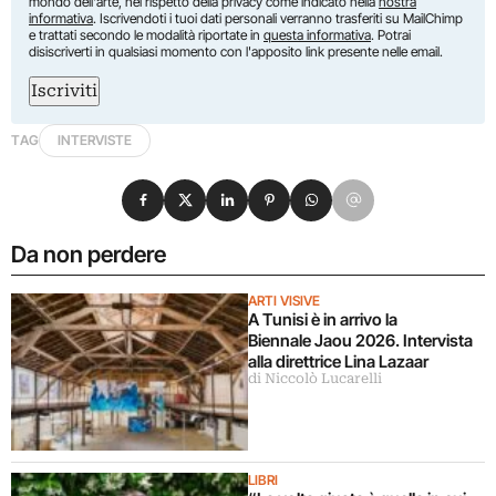
mondo dell'arte, nel rispetto della privacy come indicato nella
nostra
informativa
. Iscrivendoti i tuoi dati personali verranno trasferiti su MailChimp
e trattati secondo le modalità riportate in
questa informativa
. Potrai
disiscriverti in qualsiasi momento con l'apposito link presente nelle email.
Iscriviti
TAG
INTERVISTE
Condividi su Facebook
Condividi su X
Condividi su LinkedIn
Condividi su Pinterest
Condividi su WhatsApp
Condividi su Email
Da non perdere
ARTI VISIVE
A Tunisi è in arrivo la
Biennale Jaou 2026. Intervista
alla direttrice Lina Lazaar
di Niccolò Lucarelli
LIBRI