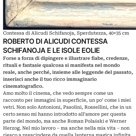
Contessa di Alicudi Schifanoja, Sperdutezza, 40×35 cm
ROBERTO DI ALICUDI CONTESSA
SCHIFANOJA E LE ISOLE EOLIE
Forse a forza di dipingere e illustrare fiabe, credenze,
rituali e fantasie qualcosa si manifesta nel mondo
reale, anche perché, insieme alle leggende del passato,
inserisci anche il tuo ricco immaginario
cinematografico.
Amo molto il cinema, che vedo sempre come un
racconto per immagini in superficie, un po’ come i miei
vetri. Non solo Antonioni,
Pasolini
, Rossellini, che in un
certo senso mi hanno introdotto all’amore per questa
parte del mondo, ma anche Roman Polański e Werner
Herzog. Nel mio lavoro – ma anche nella mia vita ‒ non
riesco a prescindere da quella lanterna magica infinita.