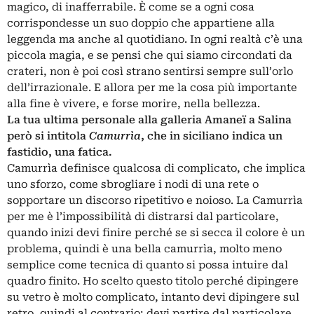
magico, di inafferrabile. È come se a ogni cosa
corrispondesse un suo doppio che appartiene alla
leggenda ma anche al quotidiano. In ogni realtà c’è una
piccola magia, e se pensi che qui siamo circondati da
crateri, non è poi così strano sentirsi sempre sull’orlo
dell’irrazionale. E allora per me la cosa più importante
alla fine è vivere, e forse morire, nella bellezza.
La tua ultima personale alla galleria
Amaneï
a Salina
però si intitola
Camurrìa
, che in siciliano indica un
fastidio, una fatica.
Camurrìa definisce qualcosa di complicato, che implica
uno sforzo, come sbrogliare i nodi di una rete o
sopportare un discorso ripetitivo e noioso. La Camurrìa
per me è l’impossibilità di distrarsi dal particolare,
quando inizi devi finire perché se si secca il colore è un
problema, quindi è una bella camurrìa, molto meno
semplice come tecnica di quanto si possa intuire dal
quadro finito. Ho scelto questo titolo perché dipingere
su vetro è molto complicato, intanto devi dipingere sul
retro, quindi al contrario; devi partire dal particolare