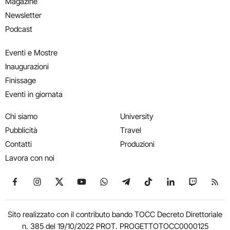
Magazine
Newsletter
Podcast
Eventi e Mostre
Inaugurazioni
Finissage
Eventi in giornata
Chi siamo
University
Pubblicità
Travel
Contatti
Produzioni
Lavora con noi
Seguici su Facebook
Seguici su Instagram
Seguici su X
Seguici su YouTube
Seguici su WhatsApp
Seguici su Telegram
Seguici su TikTok
Seguici su Link
Seguici su
Segui
Sito realizzato con il contributo bando TOCC Decreto Direttoriale
n. 385 del 19/10/2022 PROT. PROGETTOTOCC0000125