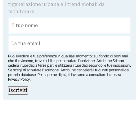
rigenerazione urbana e i trend globali da
monitorare.
Nome
(Obbligatorio)
Nome
Email
(Obbligatorio)
Puoi rivedere le tue preferenze in qualsiasi momento: sul fondo di ogni mail
che ti invieremo, troverai il link per annullare l’iscrizione. Artribune Srl non
cederà i tuoi dati a terze parti e utilizzerà i tuoi dati secondo le tue indicazioni.
Se scegli di annullare l’iscrizione, Artribune cancellerà i tuoi dati personali dal
proprio database. Per saperne di più, ti invitiamo a consultare la nostra
Privacy Policy
.
Iscriviti