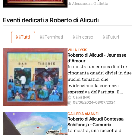
di Alessandra Galletta
Eventi dedicati a Roberto di Alicudi
Tutti
Terminati
In corso
Futuri
VILLA LYSIS
Roberto di Alicudi - Jeunesse
d’Amour
In mostra un corpus di oltre
cinquanta quadri divisi in due
nuclei tematici che
evidenziano la coerenza
espressiva dell’artista, il…
Capri (NA)
08/06/2024
–
08/07/2024
GALLERIA AMANEI
Roberto di Alicudi Contessa
Schifanoja - Camurrìa
La mostra, una raccolta di