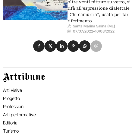
oltre venti pitture su vetro, si
rifà all’espressione dialettale
“Chi camurrìa”, usata per far
riferimento…
Santa Marina Salina (ME)
07/07/2022
–
10/08/2022
Condividi su Facebook
Condividi su X
Condividi su LinkedIn
Condividi su Pinterest
Condividi su WhatsApp
Condividi su Email
Artribune
Arti visive
Progetto
Professioni
Arti performative
Editoria
Turismo