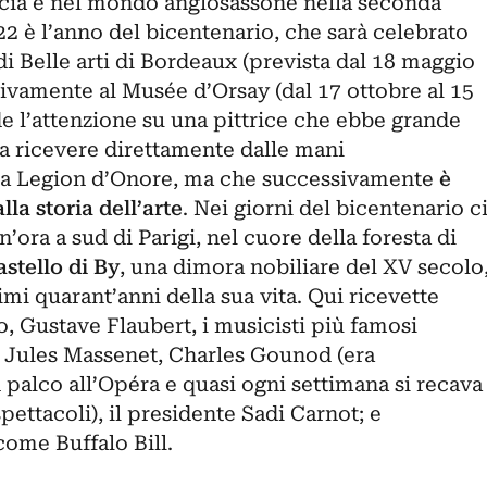
ncia e nel mondo anglosassone nella seconda
22 è l’anno del bicentenario, che sarà celebrato
i Belle arti di Bordeaux (prevista dal 18 maggio
ivamente al Musée d’Orsay (dal 17 ottobre al 15
e l’attenzione su una pittrice che ebbe grande
 a ricevere direttamente dalle mani
 la Legion d’Onore, ma che successivamente
è
la storia dell’arte
. Nei giorni del bicentenario c
ora a sud di Parigi, nel cuore della foresta di
stello di By
, una dimora nobiliare del XV secolo
imi quarant’anni della sua vita. Qui ricevette
, Gustave Flaubert, i musicisti più famosi
, Jules Massenet, Charles Gounod (era
palco all’Opéra e quasi ogni settimana si recava
spettacoli), il presidente Sadi Carnot; e
come Buffalo Bill.