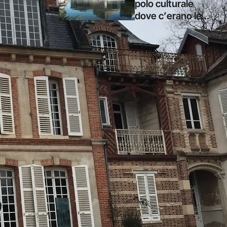
polo culturale
dove c’erano le
ex fabbriche della
Renault (prima
mostra firmata da
una curatrice
italiana)