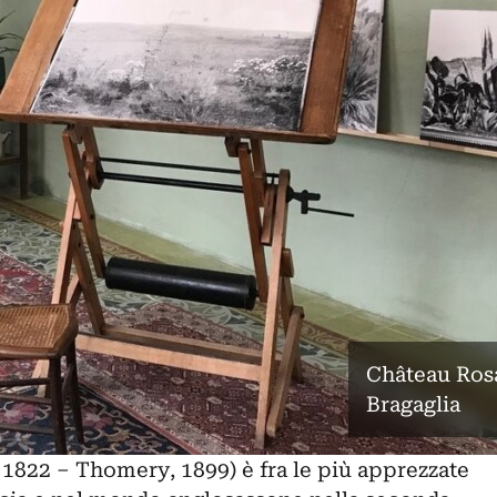
Château Rosa
Bragaglia
1822 – Thomery, 1899) è fra le più apprezzate