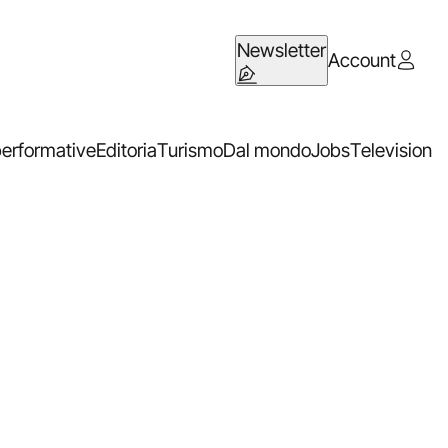
Newsletter
Account
performative
Editoria
Turismo
Dal mondo
Jobs
Television