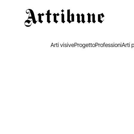
Artribune
Arti visive
Progetto
Professioni
Arti 