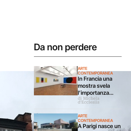
Da non perdere
ARTE
CONTEMPORANEA
In Francia una
mostra svela
l’importanza
di Michela
dell’acqua per
d'Ecclesiis
il grande artista
Ellsworth Kelly
ARTE
CONTEMPORANEA
A Parigi nasce un