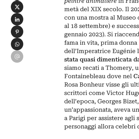
peintre animalière
in Fra
Condividi su X
metà del XIX secolo. Il 20
Condividi su LinkedIn
con una mostra al Museo d
al 18 settembre) e success
Condividi su Pinterest
gennaio 2023). Si riaccend
Condividi su WhatsApp
fama in vita, prima donna
dell’Imperatrice Eugénie
Condividi su Email
stata quasi dimenticata dal
siamo recati a Thomery, un’
Fontainebleau dove nel
Ca
Rosa Bonheur visse gli ult
scrittori come Victor Hugo
dell’epoca,
Georges Bizet
un’appassionata, aveva un 
a Parigi per assistere agli 
personaggi allora celebri 