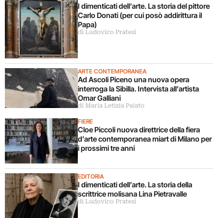
I dimenticati dell’arte. La storia del pittore
Carlo Donati (per cui posò addirittura il
Papa)
di Ludovico Pratesi
ARTE CONTEMPORANEA
Ad Ascoli Piceno una nuova opera
interroga la Sibilla. Intervista all’artista
Omar Galliani
di Maria Letizia Paiato
FIERE
Cloe Piccoli nuova direttrice della fiera
d’arte contemporanea miart di Milano per
i prossimi tre anni
EDITORIA
I dimenticati dell’arte. La storia della
scrittrice molisana Lina Pietravalle
di Ludovico Pratesi