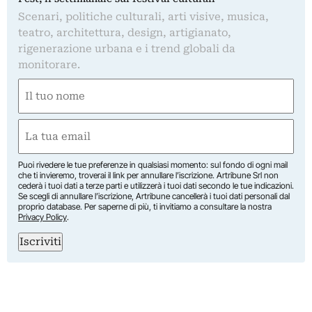
Scenari, politiche culturali, arti visive, musica,
teatro, architettura, design, artigianato,
rigenerazione urbana e i trend globali da
monitorare.
Nome
(Required)
First
Email
(Required)
Puoi rivedere le tue preferenze in qualsiasi momento: sul fondo di ogni mail
che ti invieremo, troverai il link per annullare l’iscrizione. Artribune Srl non
cederà i tuoi dati a terze parti e utilizzerà i tuoi dati secondo le tue indicazioni.
Se scegli di annullare l’iscrizione, Artribune cancellerà i tuoi dati personali dal
proprio database. Per saperne di più, ti invitiamo a consultare la nostra
Privacy Policy
.
Iscriviti