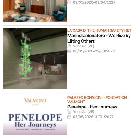
09/05/2026
–
09/04/2027
LA CASA DI THE HUMAN SAFETY NET
Marinella Senatore - We Rise by
Lifting Others
Venezia (VE)
06/05/2026
–
22/03/2027
PALAZZO BONVICINI - FONDATION
VALMONT
Penelope - Her Journeys
Venezia (VE)
05/05/2026
–
31/01/2027