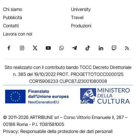
Chi siamo
University
Pubblicità
Travel
Contatti
Produzioni
Lavora con noi
Seguici su Facebook
Seguici su Instagram
Seguici su X
Seguici su YouTube
Seguici su WhatsApp
Seguici su Telegram
Seguici su TikTok
Seguici su Link
Seguici su
Segui
Sito realizzato con il contributo bando TOCC Decreto Direttoriale
n. 385 del 19/10/2022 PROT. PROGETTOTOCC0000125
COR15906233 CUPC87J23001080008
© 2011-2026 ARTRIBUNE srl – Corso Vittorio Emanuele II, 287 –
00186 Roma - P.I. 11381581005
Privacy: Responsabile della protezione dei dati personali