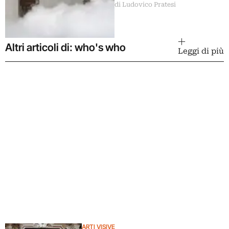
di Ludovico Pratesi
in una grande mostra
Altri articoli di: who's who
Leggi di più
ARTI VISIVE