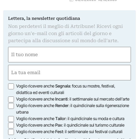
Lettera, la newsletter quotidiana
Non perdetevi il meglio di Artribune! Ricevi ogni
giorno un'e-mail con gli articoli del giorno e
partecipa alla discussione sul mondo dell'arte.
Nome
(Required)
First
Email
(Required)
Opzioni
Voglio ricevere anche
Segnala
: focus su mostre, festival,
didattica ed eventi culturali
Voglio ricevere anche
Incanti
: il settimanale sul mercato dell'arte
Voglio ricevere anche
Render
: il quindicinale sulla rigenerazione
urbana
Voglio ricevere anche
Tailor
: il quindicinale su moda e cultura
Voglio ricevere anche
Pax
: il quindicinale sul turismo culturale
Voglio ricevere anche
Fest
: il settimanale sui festival culturali