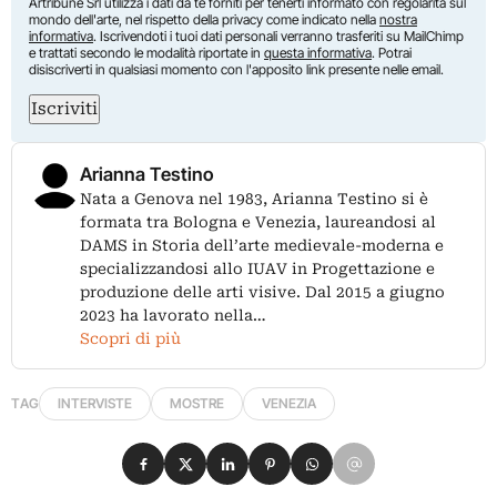
Artribune Srl utilizza i dati da te forniti per tenerti informato con regolarità sul
mondo dell'arte, nel rispetto della privacy come indicato nella
nostra
informativa
. Iscrivendoti i tuoi dati personali verranno trasferiti su MailChimp
e trattati secondo le modalità riportate in
questa informativa
. Potrai
disiscriverti in qualsiasi momento con l'apposito link presente nelle email.
Iscriviti
Arianna Testino
Nata a Genova nel 1983, Arianna Testino si è
formata tra Bologna e Venezia, laureandosi al
DAMS in Storia dell’arte medievale-moderna e
specializzandosi allo IUAV in Progettazione e
produzione delle arti visive. Dal 2015 a giugno
2023 ha lavorato nella…
Scopri di più
TAG
INTERVISTE
MOSTRE
VENEZIA
Condividi su Facebook
Condividi su X
Condividi su LinkedIn
Condividi su Pinterest
Condividi su WhatsApp
Condividi su Email