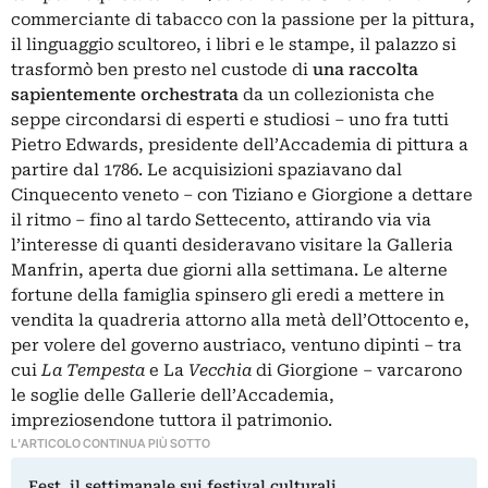
commerciante di tabacco con la passione per la pittura,
il linguaggio scultoreo, i libri e le stampe, il palazzo si
trasformò ben presto nel custode di
una raccolta
sapientemente orchestrata
da un collezionista che
seppe circondarsi di esperti e studiosi – uno fra tutti
Pietro Edwards, presidente dell’Accademia di pittura a
partire dal 1786. Le acquisizioni spaziavano dal
Cinquecento veneto – con Tiziano e Giorgione a dettare
il ritmo – fino al tardo Settecento, attirando via via
l’interesse di quanti desideravano visitare la Galleria
Manfrin, aperta due giorni alla settimana. Le alterne
fortune della famiglia spinsero gli eredi a mettere in
vendita la quadreria attorno alla metà dell’Ottocento e,
per volere del governo austriaco, ventuno dipinti – tra
cui
La Tempesta
e La
Vecchia
di Giorgione ‒ varcarono
le soglie delle Gallerie dell’Accademia,
impreziosendone tuttora il patrimonio.
L'ARTICOLO CONTINUA PIÙ SOTTO
Fest, il settimanale sui festival culturali