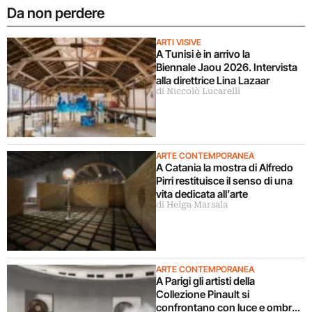
Da non perdere
ARTI VISIVE
A Tunisi è in arrivo la
Biennale Jaou 2026. Intervista
alla direttrice Lina Lazaar
di Niccolò Lucarelli
ARTE CONTEMPORANEA
A Catania la mostra di Alfredo
Pirri restituisce il senso di una
vita dedicata all’arte
di Helga Marsala
ARTE CONTEMPORANEA
A Parigi gli artisti della
Collezione Pinault si
confrontano con luce e ombra