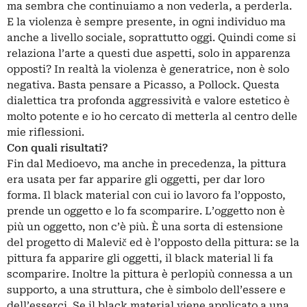
ma sembra che continuiamo a non vederla, a perderla.
E la violenza è sempre presente, in ogni individuo ma
anche a livello sociale, soprattutto oggi. Quindi come si
relaziona l’arte a questi due aspetti, solo in apparenza
opposti? In realtà la violenza è generatrice, non è solo
negativa. Basta pensare a Picasso, a Pollock. Questa
dialettica tra profonda aggressività e valore estetico è
molto potente e io ho cercato di metterla al centro delle
mie riflessioni.
Con quali risultati?
Fin dal Medioevo, ma anche in precedenza, la pittura
era usata per far apparire gli oggetti, per dar loro
forma. Il black material con cui io lavoro fa l’opposto,
prende un oggetto e lo fa scomparire. L’oggetto non è
più un oggetto, non c’è più. È una sorta di estensione
del progetto di Malevič ed è l’opposto della pittura: se la
pittura fa apparire gli oggetti, il black material li fa
scomparire. Inoltre la pittura è perlopiù connessa a un
supporto, a una struttura, che è simbolo dell’essere e
dell’esserci. Se il black material viene applicato a una