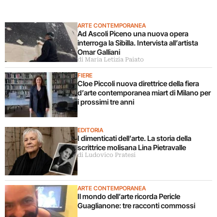
ARTE CONTEMPORANEA
Ad Ascoli Piceno una nuova opera
interroga la Sibilla. Intervista all’artista
Omar Galliani
di Maria Letizia Paiato
FIERE
Cloe Piccoli nuova direttrice della fiera
d’arte contemporanea miart di Milano per
i prossimi tre anni
EDITORIA
I dimenticati dell’arte. La storia della
scrittrice molisana Lina Pietravalle
di Ludovico Pratesi
ARTE CONTEMPORANEA
Il mondo dell’arte ricorda Pericle
Guaglianone: tre racconti commossi