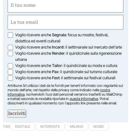
Nome
(Obbligatorio)
Nome
Email
(Obbligatorio)
Opzioni
Voglio ricevere anche
Segnala
: focus su mostre, festival,
didattica ed eventi culturali
Voglio ricevere anche
Incanti
: il settimanale sul mercato dell'arte
Voglio ricevere anche
Render
: il quindicinale sulla rigenerazione
urbana
Voglio ricevere anche
Tailor
: il quindicinale su moda e cultura
Voglio ricevere anche
Pax
: il quindicinale sul turismo culturale
Voglio ricevere anche
Fest
: il settimanale sui festival culturali
Artribune Srl utilizza i dati da te forniti per tenerti informato con regolarità sul
mondo dell'arte, nel rispetto della privacy come indicato nella
nostra
informativa
. Iscrivendoti i tuoi dati personali verranno trasferiti su MailChimp
e trattati secondo le modalità riportate in
questa informativa
. Potrai
disiscriverti in qualsiasi momento con l'apposito link presente nelle email.
Iscriviti
TAG
DIGITALE
INTERVISTE
MILANO
MUSEI