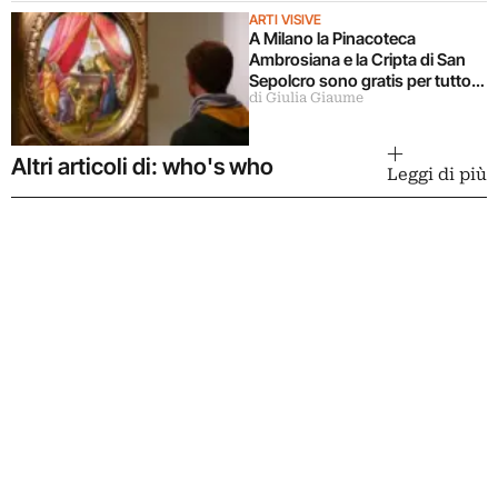
ARTI VISIVE
A Milano la Pinacoteca
Ambrosiana e la Cripta di San
Sepolcro sono gratis per tutto
di Giulia Giaume
agosto (ma solo per milanesi)
Altri articoli di: who's who
Leggi di più