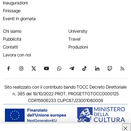
Inaugurazioni
Finissage
Eventi in giornata
Chi siamo
University
Pubblicità
Travel
Contatti
Produzioni
Lavora con noi
Seguici su Facebook
Seguici su Instagram
Seguici su X
Seguici su YouTube
Seguici su WhatsApp
Seguici su Telegram
Seguici su TikTok
Seguici su Link
Seguici su
Segui
Sito realizzato con il contributo bando TOCC Decreto Direttoriale
n. 385 del 19/10/2022 PROT. PROGETTOTOCC0000125
COR15906233 CUPC87J23001080008