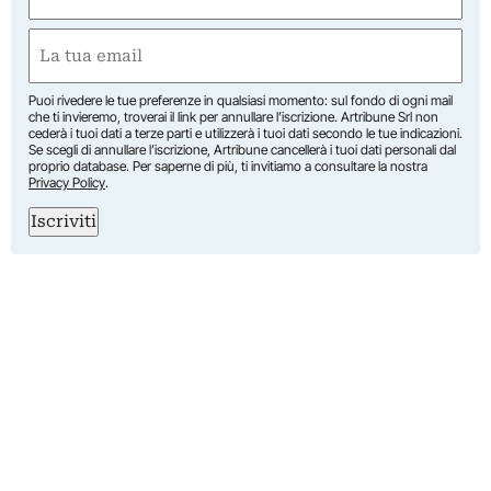
(Obbligatorio)
Nome
Email
(Obbligatorio)
Puoi rivedere le tue preferenze in qualsiasi momento: sul fondo di ogni mail
che ti invieremo, troverai il link per annullare l’iscrizione. Artribune Srl non
cederà i tuoi dati a terze parti e utilizzerà i tuoi dati secondo le tue indicazioni.
Se scegli di annullare l’iscrizione, Artribune cancellerà i tuoi dati personali dal
proprio database. Per saperne di più, ti invitiamo a consultare la nostra
Privacy Policy
.
Iscriviti