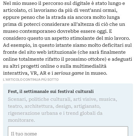
Nel mio museo il percorso sul digitale è stato lungo e
articolato, ci lavoriamo da più di vent’anni ormai,
eppure penso che la strada sia ancora molto lunga
prima di poterci considerare all’altezza di ciò che un
museo contemporaneo dovrebbe essere oggi. E
considero questo un aspetto stimolante del mio lavoro.
Ad esempio, in questo istante siamo molto deficitari sul
fronte del sito web istituzionale (che sarà finalmente
online totalmente rifatto il prossimo ottobre) e adeguati
su altri progetti online o sulla multimedialità
interattiva, VR, AR e i
serious game
in museo.
L'ARTICOLO CONTINUA PIÙ SOTTO
Fest, il settimanale sui festival culturali
Scenari, politiche culturali, arti visive, musica,
teatro, architettura, design, artigianato,
rigenerazione urbana e i trend globali da
monitorare.
Nome