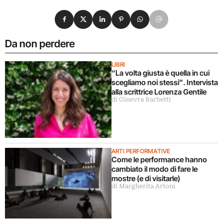
Condividi su Facebook
Condividi su X
Condividi su LinkedIn
Condividi su Pinterest
Condividi su WhatsApp
Condividi su Email
Da non perdere
LIBRI
“La volta giusta è quella in cui
scegliamo noi stessi”. Intervista
alla scrittrice Lorenza Gentile
di Ginevra Barbetti
ARTI PERFORMATIVE
Come le performance hanno
cambiato il modo di fare le
mostre (e di visitarle)
di Margherita Artoni