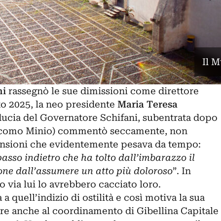
Il 
ni
rassegnò le sue dimissioni come direttore
o 2025, la neo presidente
Maria Teresa
ducia del Governatore Schifani,
subentrata dopo
acomo Minio
) commentò seccamente, non
tensioni che evidentemente pesava da tempo:
asso indietro che ha tolto dall’imbarazzo il
one dall’assumere un atto più doloroso
”. In
o via lui lo avrebbero cacciato loro.
a quell’indizio di ostilità e così motiva la sua
are anche al coordinamento di
Gibellina Capitale