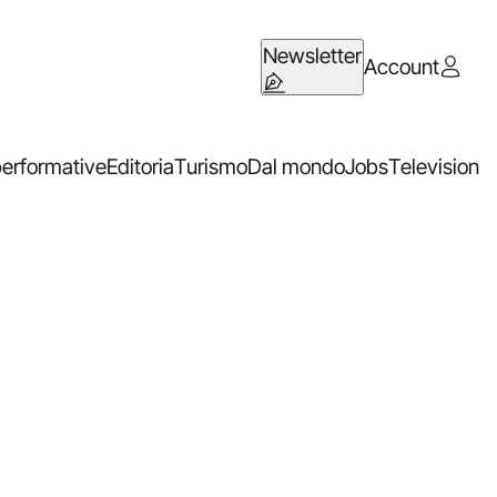
Newsletter
Account
performative
Editoria
Turismo
Dal mondo
Jobs
Television