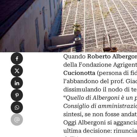
Condividi su Facebook
Quando
Roberto Albergo
della Fondazione Agrigent
Condividi su X
Cucionotta
(persona di fi
Condividi su LinkedIn
l’abbandono del prof. Gi
dissimulando il nodo di 
Condividi su Pinterest
“
Quello di Albergoni è un p
Condividi su WhatsApp
Consiglio di amministrazi
sintesi, se non fosse andat
Condividi su Email
Oggi Albergoni si aggancia 
ultima decisione: rinunci