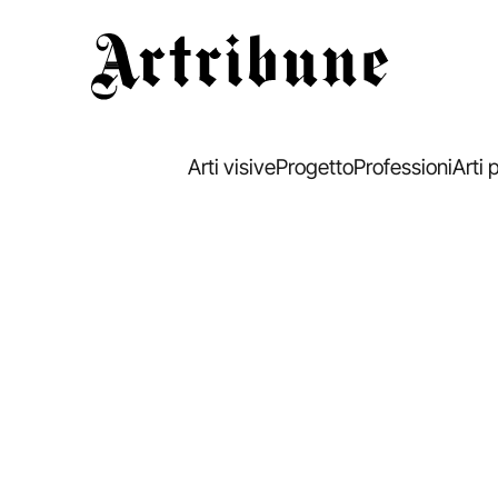
Artribune
Arti visive
Progetto
Professioni
Arti 