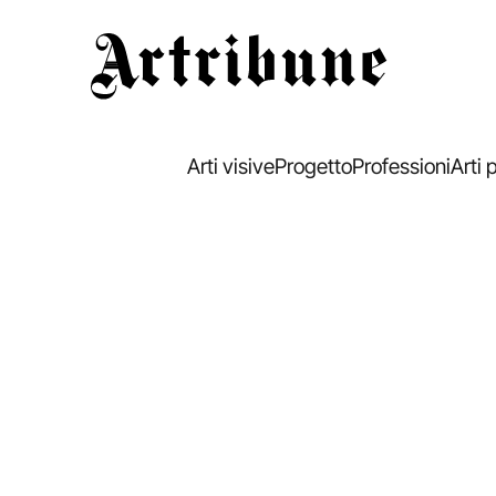
Artribune
Arti visive
Progetto
Professioni
Arti 