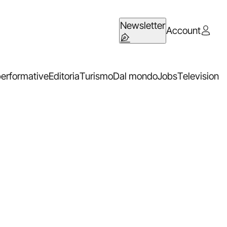
Newsletter
Account
performative
Editoria
Turismo
Dal mondo
Jobs
Television