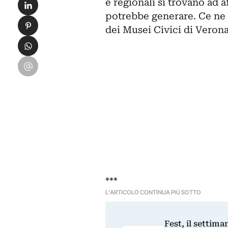
Condividi su LinkedIn
e regionali
si trovano ad af
potrebbe generare. Ce ne p
Condividi su Pinterest
dei
Musei Civici di Veron
Condividi su WhatsApp
Condividi su Email
***
L'ARTICOLO CONTINUA PIÙ SOTTO
Fest, il settima