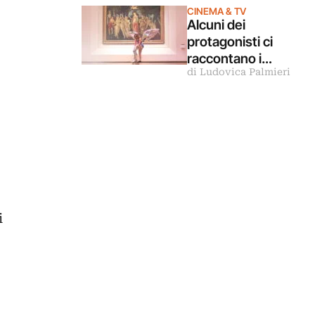
CINEMA & TV
scultore che
Alcuni dei
ispirò il libro La
protagonisti ci
donna della
raccontano i
domenica
di Ludovica Palmieri
retroscena di
“Felicità” (la
campagna sui
musei statali)
i