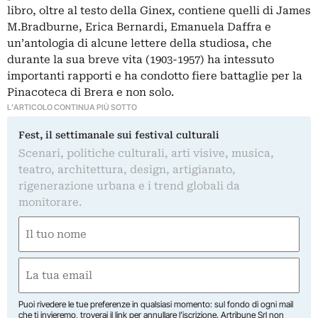
libro, oltre al testo della Ginex, contiene quelli di James
M.Bradburne, Erica Bernardi, Emanuela Daffra e
un’antologia di alcune lettere della studiosa, che
durante la sua breve vita (1903-1957) ha intessuto
importanti rapporti e ha condotto fiere battaglie per la
Pinacoteca di Brera e non solo.
L'ARTICOLO CONTINUA PIÙ SOTTO
Fest, il settimanale sui festival culturali
Scenari, politiche culturali, arti visive, musica,
teatro, architettura, design, artigianato,
rigenerazione urbana e i trend globali da
monitorare.
Nome
(Required)
First
Email
(Required)
Puoi rivedere le tue preferenze in qualsiasi momento: sul fondo di ogni mail
che ti invieremo, troverai il link per annullare l’iscrizione. Artribune Srl non