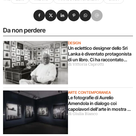
Condividi su Facebook
Condividi su X
Condividi su LinkedIn
Condividi su Pinterest
Condividi su WhatsApp
Condividi su Email
Da non perdere
DESIGN
Un eclettico designer dello Sri
Lanka è diventato protagonista
di un libro. Ci ha raccontato
di Vittoria Caprotti
tutto
ARTE CONTEMPORANEA
Le fotografie di Aurelio
Amendola in dialogo coi
capolavori dell’arte in mostra a
di Giulia Bianco
Milano