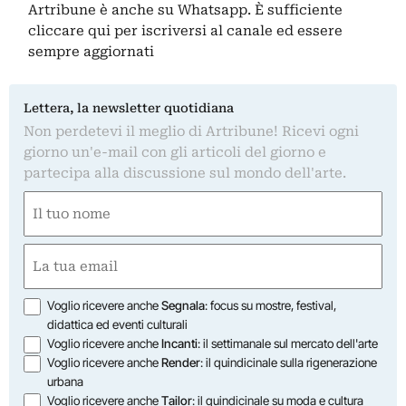
Artribune è anche su Whatsapp. È sufficiente
cliccare qui
per iscriversi al canale ed essere
sempre aggiornati
Lettera, la newsletter quotidiana
Non perdetevi il meglio di Artribune! Ricevi ogni
giorno un'e-mail con gli articoli del giorno e
partecipa alla discussione sul mondo dell'arte.
Nome
(Required)
First
Email
(Required)
Opzioni
Voglio ricevere anche
Segnala
: focus su mostre, festival,
didattica ed eventi culturali
Voglio ricevere anche
Incanti
: il settimanale sul mercato dell'arte
Voglio ricevere anche
Render
: il quindicinale sulla rigenerazione
urbana
Voglio ricevere anche
Tailor
: il quindicinale su moda e cultura