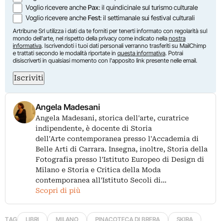
Voglio ricevere anche
Pax
: il quindicinale sul turismo culturale
Voglio ricevere anche
Fest
: il settimanale sui festival culturali
Artribune Srl utilizza i dati da te forniti per tenerti informato con regolarità sul
mondo dell'arte, nel rispetto della privacy come indicato nella
nostra
informativa
. Iscrivendoti i tuoi dati personali verranno trasferiti su MailChimp
e trattati secondo le modalità riportate in
questa informativa
. Potrai
disiscriverti in qualsiasi momento con l'apposito link presente nelle email.
Iscriviti
Angela Madesani
Angela Madesani, storica dell'arte, curatrice
indipendente, è docente di Storia
dell'Arte contemporanea presso l'Accademia di
Belle Arti di Carrara. Insegna, inoltre, Storia della
Fotografia presso l'Istituto Europeo di Design di
Milano e Storia e Critica della Moda
contemporanea all'Istituto Secoli di…
Scopri di più
TAG
LIBRI
MILANO
PINACOTECA DI BRERA
SKIRA