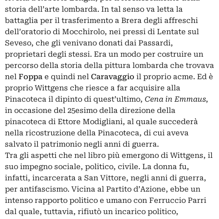
storia dell’arte lombarda. In tal senso va letta la
battaglia per il trasferimento a Brera degli affreschi
dell’oratorio di Mocchirolo, nei pressi di Lentate sul
Seveso, che gli venivano donati dai Passardi,
proprietari degli stessi. Era un modo per costruire un
percorso della storia della pittura lombarda che trovava
nel
Foppa
e quindi nel
Caravaggio
il proprio acme. Ed è
proprio Wittgens che riesce a far acquisire alla
Pinacoteca il dipinto di quest’ultimo,
Cena in Emmaus
,
in occasione del 25esimo della direzione della
pinacoteca di Ettore Modigliani, al quale succederà
nella ricostruzione della Pinacoteca, di cui aveva
salvato il patrimonio negli anni di guerra.
Tra gli aspetti che nel libro più emergono di Wittgens, il
suo impegno sociale, politico, civile. La donna fu,
infatti, incarcerata a San Vittore, negli anni di guerra,
per antifascismo. Vicina al Partito d’Azione, ebbe un
intenso rapporto politico e umano con Ferruccio Parri
dal quale, tuttavia, rifiutò un incarico politico,