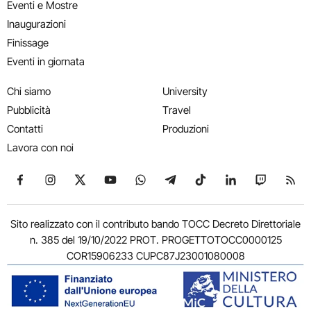
Eventi e Mostre
Inaugurazioni
Finissage
Eventi in giornata
Chi siamo
University
Pubblicità
Travel
Contatti
Produzioni
Lavora con noi
Seguici su Facebook
Seguici su Instagram
Seguici su X
Seguici su YouTube
Seguici su WhatsApp
Seguici su Telegram
Seguici su TikTok
Seguici su Link
Seguici su
Segui
Sito realizzato con il contributo bando TOCC Decreto Direttoriale
n. 385 del 19/10/2022 PROT. PROGETTOTOCC0000125
COR15906233 CUPC87J23001080008