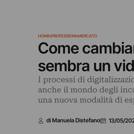
HOME
›
PROFESSIONI
›
MERCATO
Come cambiano
sembra un vi
I processi di digitalizzaz
anche il mondo degli inca
una nuova modalità di es
di Manuela Distefano
13/05/20