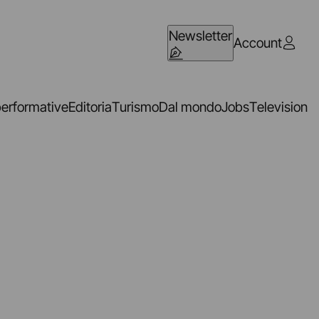
Newsletter
Account
performative
Editoria
Turismo
Dal mondo
Jobs
Television