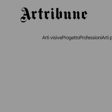
Artribune
Arti visive
Progetto
Professioni
Arti 