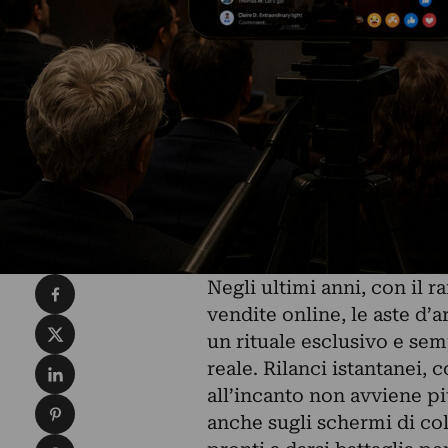
Condividi su Facebook
Negli ultimi anni, con il ra
vendite online, le aste d’
Condividi su X
un rituale esclusivo e se
Condividi su LinkedIn
reale. Rilanci istantanei, 
all’incanto non avviene pi
Condividi su Pinterest
anche sugli schermi di col
Condividi su WhatsApp