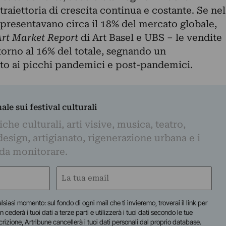
aiettoria di crescita continua e costante. Se nel
ppresentavano circa il 18% del mercato globale,
Art Market Report
di Art Basel e UBS
– le vendite
ntorno al 16% del totale, segnando un
to ai picchi pandemici e post-pandemici.
nale sui festival culturali
iche culturali, arti visive, musica, teatro,
design, artigianato, rigenerazione urbana e i
 da monitorare.
Email
(Required)
lsiasi momento: sul fondo di ogni mail che ti invieremo, troverai il link per
n cederà i tuoi dati a terze parti e utilizzerà i tuoi dati secondo le tue
scrizione, Artribune cancellerà i tuoi dati personali dal proprio database.