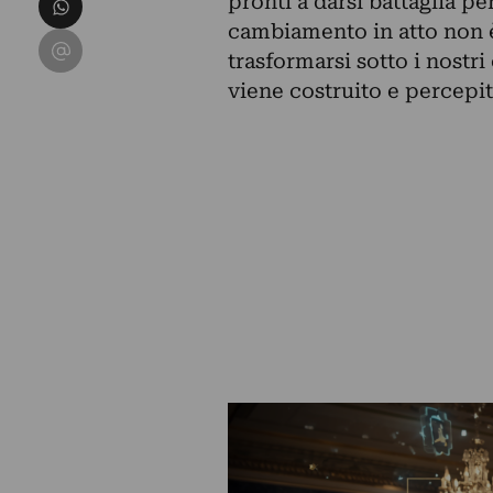
pronti a darsi battaglia per
cambiamento in atto non è
Condividi su Email
trasformarsi sotto i nostri
viene costruito e percepi