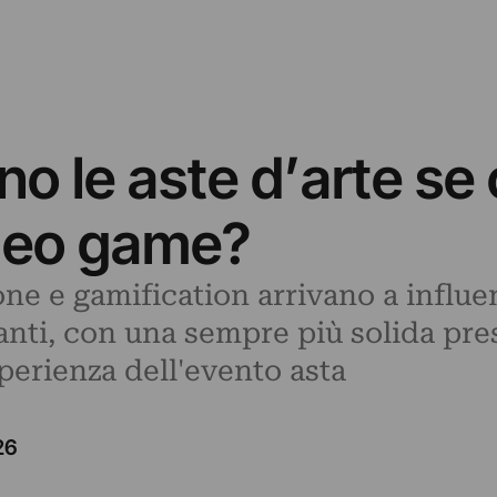
 le aste d’arte se o
deo game?
ione e gamification arrivano a influ
nti, con una sempre più solida pres
perienza dell'evento asta
26