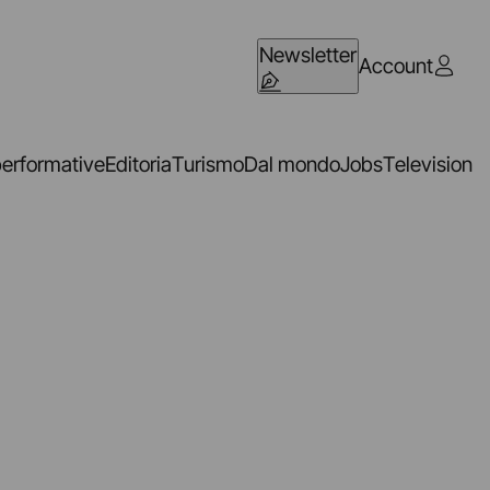
Newsletter
Account
performative
Editoria
Turismo
Dal mondo
Jobs
Television