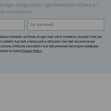
design, artigianato, rigenerazione urbana e i
 da monitorare.
Email
(Required)
lsiasi momento: sul fondo di ogni mail che ti invieremo, troverai il link per
n cederà i tuoi dati a terze parti e utilizzerà i tuoi dati secondo le tue
scrizione, Artribune cancellerà i tuoi dati personali dal proprio database.
sultare la nostra
Privacy Policy
.