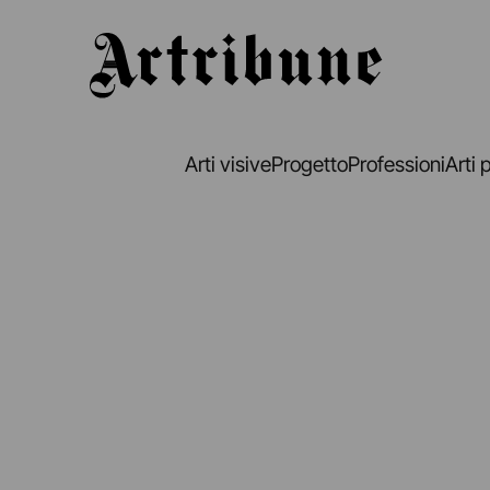
Artribune
Arti visive
Progetto
Professioni
Arti 