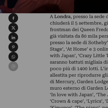
Condividi su Facebook
A
Londra
, presso la sede 
chiuderà il 5 settembre, 
Condividi su X
frontman dei Queen
Fred
Condividi su LinkedIn
già visitata da 80 mila per
presso la sede di Sotheby’
Condividi su Pinterest
Stage’, ‘At Home’ e 3 onlin
Condividi su WhatsApp
with Japan’, ‘Crazy Little T
saranno battuti migliaia di 
Condividi su Email
poco più di 1400 lotti. L’i
allestita per riprodurre g
di Mercury, Garden Lodge. 
muro esterno di Garden Lo
‘In love with Japan’, ‘The 
‘Crown & cape’, ‘Lyrics’, ‘
‘Kimonos’, ‘The piano’, p