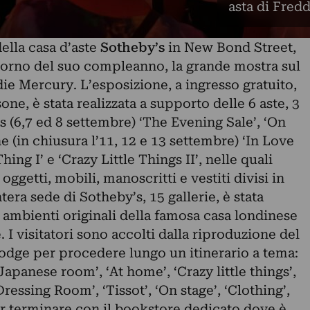
asta di Fred
della casa d’aste
Sotheby’s
in New Bond Street,
giorno del suo compleanno, la grande mostra sul
die Mercury.
L’esposizione, a ingresso gratuito,
sone, è stata realizzata a supporto delle 6 aste, 3
s (6,7 ed 8 settembre) ‘The Evening Sale’, ‘On
e (in chiusura l’11, 12 e 13 settembre) ‘In Love
hing I’ e ‘Crazy Little Things II’, nelle quali
oggetti, mobili, manoscritti e vestiti divisi in
ntera sede di Sotheby’s, 15 gallerie, è stata
li ambienti originali della famosa casa londinese
I visitatori sono accolti dalla riproduzione del
dge per procedere lungo un itinerario a tema:
Japanese room’, ‘At home’, ‘Crazy little things’,
Dressing Room’, ‘Tissot’, ‘On stage’, ‘Clothing’,
er terminare con il bookstore dedicato dove è