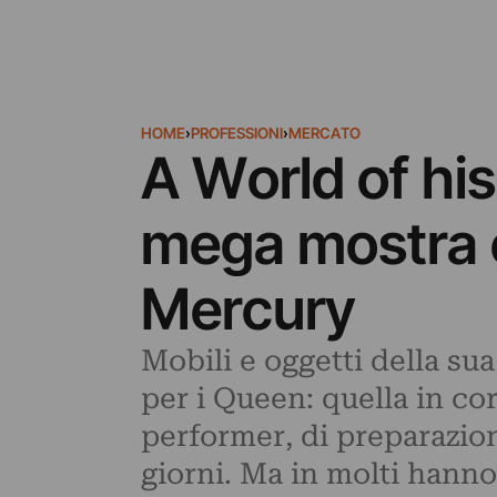
HOME
›
PROFESSIONI
›
MERCATO
A World of hi
mega mostra e 
Mercury
Mobili e oggetti della sua
per i Queen: quella in co
performer, di preparazion
giorni. Ma in molti hann