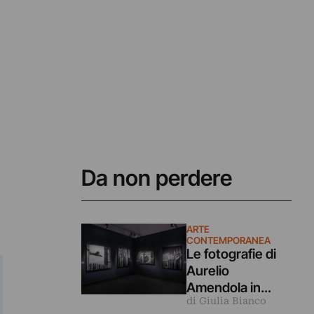
Da non perdere
ARTE
CONTEMPORANEA
Le fotografie di
Aurelio
Amendola in
di Giulia Bianco
dialogo coi