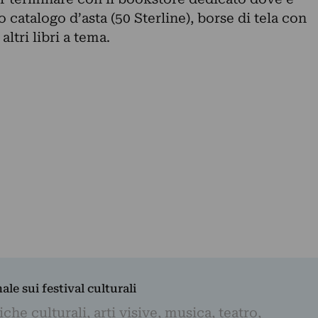
 catalogo d’asta (50 Sterline), borse di tela con
ltri libri a tema.
nale sui festival culturali
iche culturali, arti visive, musica, teatro,