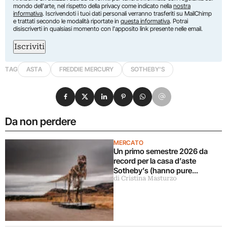
mondo dell'arte, nel rispetto della privacy come indicato nella
nostra
informativa
. Iscrivendoti i tuoi dati personali verranno trasferiti su MailChimp
e trattati secondo le modalità riportate in
questa informativa
. Potrai
disiscriverti in qualsiasi momento con l'apposito link presente nelle email.
Iscriviti
TAG
ASTA
FREDDIE MERCURY
SOTHEBY'S
Condividi su Facebook
Condividi su X
Condividi su LinkedIn
Condividi su Pinterest
Condividi su WhatsApp
Condividi su Email
Da non perdere
MERCATO
Un primo semestre 2026 da
record per la casa d’aste
Sotheby’s (hanno pure
di Cristina Masturzo
venduto il dinosauro più
costoso della storia)