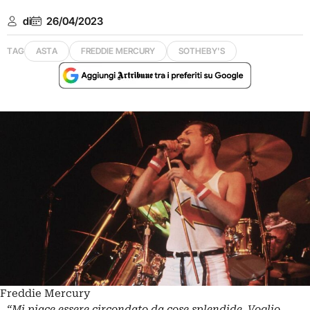
di
26/04/2023
TAG
ASTA
FREDDIE MERCURY
SOTHEBY'S
Freddie Mercury
“Mi piace essere circondato da cose splendide. Voglio