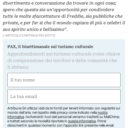
divertimento e conversazione da trovare in ogni cosa;
spero che questa sia un’opportunità per condividere
tutte le molte sfaccettature di Freddie, sia pubbliche che
private, e per far sì che il mondo capisca di più e celebri il
suo spirito unico e bellissimo”.
L'ARTICOLO CONTINUA PIÙ SOTTO
PAX, il bisettimanale sul turismo culturale
Approfondimenti sul turismo culturale come chiave
di comprensione dei territori e delle comunità che
li abitano.
Nome
(Required)
First
Email
(Required)
Artribune Srl utilizza i dati da te forniti per tenerti informato con regolarità sul
mondo dell'arte, nel rispetto della privacy come indicato nella
nostra
informativa
. Iscrivendoti i tuoi dati personali verranno trasferiti su MailChimp
e trattati secondo le modalità riportate in
questa informativa
. Potrai
disiscriverti in qualsiasi momento con l'apposito link presente nelle email.