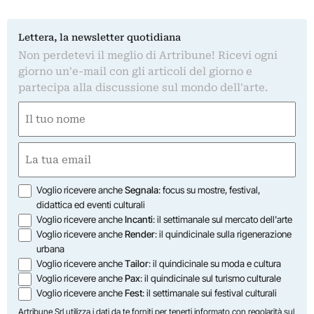
Lettera, la newsletter quotidiana
Non perdetevi il meglio di Artribune! Ricevi ogni
giorno un'e-mail con gli articoli del giorno e
partecipa alla discussione sul mondo dell'arte.
Nome
(Required)
First
Email
(Required)
Opzioni
Voglio ricevere anche
Segnala
: focus su mostre, festival,
didattica ed eventi culturali
Voglio ricevere anche
Incanti
: il settimanale sul mercato dell'arte
Voglio ricevere anche
Render
: il quindicinale sulla rigenerazione
urbana
Voglio ricevere anche
Tailor
: il quindicinale su moda e cultura
Voglio ricevere anche
Pax
: il quindicinale sul turismo culturale
Voglio ricevere anche
Fest
: il settimanale sui festival culturali
Artribune Srl utilizza i dati da te forniti per tenerti informato con regolarità sul