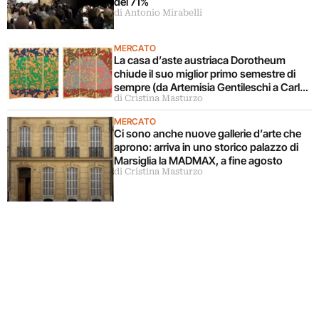
del 71%
di Antonio Mirabelli
MERCATO
La casa d’aste austriaca Dorotheum
chiude il suo miglior primo semestre di
sempre (da Artemisia Gentileschi a Carla
di Cristina Masturzo
Accardi)
MERCATO
Ci sono anche nuove gallerie d’arte che
aprono: arriva in uno storico palazzo di
Marsiglia la MADMAX, a fine agosto
di Cristina Masturzo