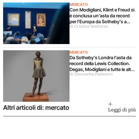
MERCATO
Con Modigliani, Klimt e Freud si
è conclusa un’asta da record
per l’Europa da Sotheby’s a
di Cristina Masturzo
Londra
MERCATO
Da Sotheby’s Londra l’asta da
record della Lewis Collection.
Degas, Modigliani e tutte le altre
di Simonetta Palmucci
opere che hanno fatto scandalo
Altri articoli di: mercato
Leggi di più