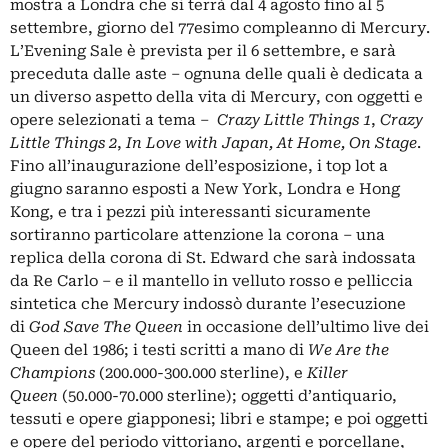
mostra a Londra che si terrà dal 4 agosto fino al 5
settembre, giorno del 77esimo compleanno di Mercury.
L’Evening Sale è prevista per il 6 settembre, e sarà
preceduta dalle aste – ognuna delle quali è dedicata a
un diverso aspetto della vita di Mercury, con oggetti e
opere selezionati a tema –
Crazy Little Things 1
,
Crazy
Little Things 2
,
In Love with Japan, At Home, On Stage
.
Fino all’inaugurazione dell’esposizione, i top lot a
giugno saranno esposti a New York, Londra e Hong
Kong, e tra i pezzi più interessanti sicuramente
sortiranno particolare attenzione la corona – una
replica della corona di St. Edward che sarà indossata
da Re Carlo – e il mantello in velluto rosso e pelliccia
sintetica che Mercury indossò durante l’esecuzione
di
God Save The Queen
in occasione dell’ultimo live dei
Queen del 1986; i testi scritti a mano di
We Are the
Champions
(200.000-300.000 sterline), e
Killer
Queen
(50.000-70.000 sterline); oggetti d’antiquario,
tessuti e opere giapponesi; libri e stampe; e poi oggetti
e opere del periodo vittoriano, argenti e porcellane,