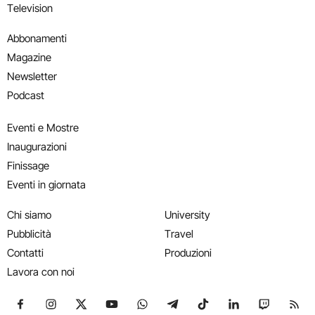
Television
Abbonamenti
Magazine
Newsletter
Podcast
Eventi e Mostre
Inaugurazioni
Finissage
Eventi in giornata
Chi siamo
University
Pubblicità
Travel
Contatti
Produzioni
Lavora con noi
Seguici su Facebook
Seguici su Instagram
Seguici su X
Seguici su YouTube
Seguici su WhatsApp
Seguici su Telegram
Seguici su TikTok
Seguici su Link
Seguici su
Segui