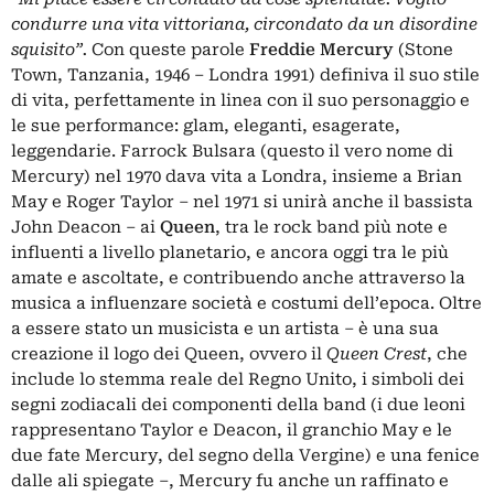
condurre una vita vittoriana, circondato da un disordine
squisito”.
Con queste parole
Freddie Mercury
(Stone
Town, Tanzania, 1946 – Londra 1991) definiva il suo stile
di vita, perfettamente in linea con il suo personaggio e
le sue performance: glam, eleganti, esagerate,
leggendarie. Farrock Bulsara (questo il vero nome di
Mercury) nel 1970 dava vita a Londra, insieme a Brian
May e Roger Taylor – nel 1971 si unirà anche il bassista
John Deacon – ai
Queen
, tra le rock band più note e
influenti a livello planetario, e ancora oggi tra le più
amate e ascoltate, e contribuendo anche attraverso la
musica a influenzare società e costumi dell’epoca. Oltre
a essere stato un musicista e un artista – è una sua
creazione il logo dei Queen, ovvero il
Queen Crest
, che
include lo stemma reale del Regno Unito, i simboli dei
segni zodiacali dei componenti della band (i due leoni
rappresentano Taylor e Deacon, il granchio May e le
due fate Mercury, del segno della Vergine) e una fenice
dalle ali spiegate –, Mercury fu anche un raffinato e