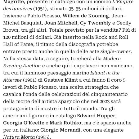
Magritte
, presente in catalogo con un iconico
L’Empire
des lumières
(1951), stimato 35-55 milioni di dollari.
Insieme a Pablo Picasso,
Willem de Kooning
, Jean-
Michel Basquiat,
Joan Mitchell
,
Cy Twombly
e Cecily
Brown, tra gli altri. Totale previsto per la vendita? Più di
120 milioni di dollari. Già inserito nella Rock and Roll
Hall of Fame, il titano della discografia potrebbe
entrare presto anche in quella delle aste
single-owner
.
Nella stessa data, a seguire, toccherà alla
Modern
Evening Auction
e anche qui i capolavori non mancano,
tra cui il luminoso paesaggio marino
Island in the
Attersee
(1901) di
Gustave Klimt
a cui fanno il coro 5
lavori di Pablo Picasso, una scelta strategica che
cavalca l’onda delle celebrazioni del cinquantenario
della morte dell’artista spagnolo che nel 2023 sarà
protagonista di mostre in tutto il mondo. Tra gli
americani figurano in catalogo
Edward Hopper
,
Georgia O’Keeffe
e
Mark Rothko
, ma c’è spazio anche
per un italiano:
Giorgio Morandi
, con una elegante
Natura Morta
(1955).