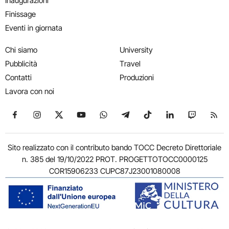
Inaugurazioni
Finissage
Eventi in giornata
Chi siamo
University
Pubblicità
Travel
Contatti
Produzioni
Lavora con noi
Seguici su Facebook
Seguici su Instagram
Seguici su X
Seguici su YouTube
Seguici su WhatsApp
Seguici su Telegram
Seguici su TikTok
Seguici su Link
Seguici su
Segui
Sito realizzato con il contributo bando TOCC Decreto Direttoriale
n. 385 del 19/10/2022 PROT. PROGETTOTOCC0000125
COR15906233 CUPC87J23001080008