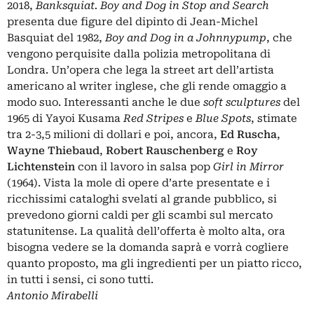
2018,
Banksquiat. Boy and Dog in Stop and Search
presenta due figure del dipinto di Jean-Michel
Basquiat del 1982,
Boy and Dog in a Johnnypump
, che
vengono perquisite dalla polizia metropolitana di
Londra. Un’opera che lega la street art dell’artista
americano al writer inglese, che gli rende omaggio a
modo suo. Interessanti anche le due
soft sculptures
del
1965 di Yayoi Kusama
Red Stripes
e
Blue Spots
, stimate
tra 2-3,5 milioni di dollari e poi, ancora,
Ed Ruscha
,
Wayne Thiebaud
,
Robert Rauschenberg
e
Roy
Lichtenstein
con il lavoro in salsa pop
Girl in Mirror
(1964). Vista la mole di opere d’arte presentate e i
ricchissimi cataloghi svelati al grande pubblico, si
prevedono giorni caldi per gli scambi sul mercato
statunitense. La qualità dell’offerta è molto alta, ora
bisogna vedere se la domanda saprà e vorrà cogliere
quanto proposto, ma gli ingredienti per un piatto ricco,
in tutti i sensi, ci sono tutti.
Antonio Mirabelli