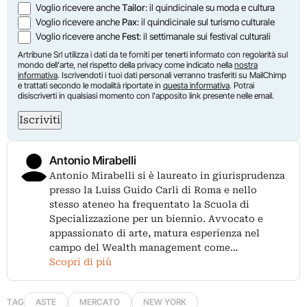
Voglio ricevere anche
Tailor
: il quindicinale su moda e cultura
Voglio ricevere anche
Pax
: il quindicinale sul turismo culturale
Voglio ricevere anche
Fest
: il settimanale sui festival culturali
Artribune Srl utilizza i dati da te forniti per tenerti informato con regolarità sul
mondo dell'arte, nel rispetto della privacy come indicato nella
nostra
informativa
. Iscrivendoti i tuoi dati personali verranno trasferiti su MailChimp
e trattati secondo le modalità riportate in
questa informativa
. Potrai
disiscriverti in qualsiasi momento con l'apposito link presente nelle email.
Iscriviti
Antonio Mirabelli
Antonio Mirabelli si è laureato in giurisprudenza
presso la Luiss Guido Carli di Roma e nello
stesso ateneo ha frequentato la Scuola di
Specializzazione per un biennio. Avvocato e
appassionato di arte, matura esperienza nel
campo del Wealth management come…
Scopri di più
TAG
ASTE
MERCATO
NEW YORK