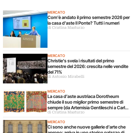
MERCATO
Com’è andato il primo semestre 2026 per
la casa d’aste Il Ponte? Tutti i numeri
di Cristina Masturzo
MERCATO
Christie’s svela i risultati del primo
semestre del 2026: crescita nelle vendite
del 71%
di Antonio Mirabelli
MERCATO
La casa d’aste austriaca Dorotheum
chiude il suo miglior primo semestre di
sempre (da Artemisia Gentileschi a Carla
di Cristina Masturzo
Accardi)
MERCATO
Ci sono anche nuove gallerie d’arte che
aprono: arriva in uno storico palazzo di