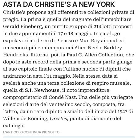
ASTA DA CHRISTIE’S A NEW YORK
Christie’s propone agli offerenti tre collezioni private di
pregio. La prima è quella del magnate dell’immobiliare
Gerald Fineberg
, un nutrito gruppo di 214 lotti proposti
in due appuntamenti il 17 e 18 maggio. In catalogo
capolavori moderni di Picasso e Man Ray ai quali si
uniscono i più contemporanei Alice Neel e Barkley
Hendricks. Ritorna, poi, la
Paul G. Allen Collection
, che
dopo le aste record della prima e seconda parte
giunge
al suo capitolo finale con l’ultimo nucleo di dipinti che
andranno in asta l’11 maggio. Nella stessa data si
svelerà anche una terza collezione di respiro museale,
quella di
S.I. Newhouse
, il noto imprenditore
comproprietario di Condé Nast. Una delle più variegate
selezioni d’arte del ventesimo secolo, composta, tra
l’altro, da un raro dipinto a smalto dell’inizio del 1947 di
Willem de Kooning,
Orestes
, punta di diamante del
catalogo.
L'ARTICOLO CONTINUA PIÙ SOTTO