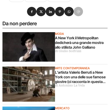
Condividi su Facebook
Condividi su X
Condividi su LinkedIn
Condividi su Pinterest
Condividi su WhatsApp
Condividi su Email
Da non perdere
MODA
A New York il Metropolitan
dedicherà una grande mostra
allo stilista John Galliano
di Giulio Solfrizzi
ARTE CONTEMPORANEA
L’artista Valerio Berruti a New
York con una delle sue famose
giostre (ci racconta in questa
di Antonino La Vela
intervista)
MERCATO