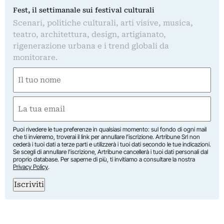
Fest, il settimanale sui festival culturali
Scenari, politiche culturali, arti visive, musica,
teatro, architettura, design, artigianato,
rigenerazione urbana e i trend globali da
monitorare.
Nome
(Obbligatorio)
Nome
Email
(Obbligatorio)
Puoi rivedere le tue preferenze in qualsiasi momento: sul fondo di ogni mail
che ti invieremo, troverai il link per annullare l’iscrizione. Artribune Srl non
cederà i tuoi dati a terze parti e utilizzerà i tuoi dati secondo le tue indicazioni.
Se scegli di annullare l’iscrizione, Artribune cancellerà i tuoi dati personali dal
proprio database. Per saperne di più, ti invitiamo a consultare la nostra
Privacy Policy
.
Iscriviti