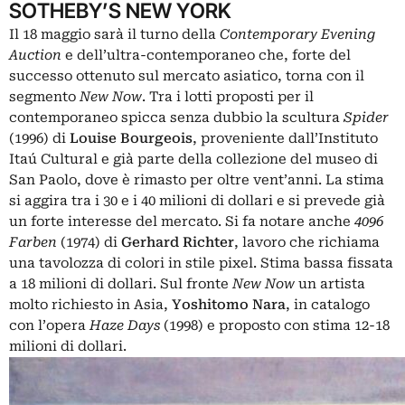
SOTHEBY’S NEW YORK
Il 18 maggio sarà il turno della
Contemporary Evening
Auction
e dell’ultra-contemporaneo che, forte del
successo ottenuto sul mercato asiatico, torna con il
segmento
New Now
. Tra i lotti proposti per il
contemporaneo spicca senza dubbio la scultura
Spider
(1996) di
Louise Bourgeois
, proveniente dall’Instituto
Itaú Cultural e già parte della collezione del museo di
San Paolo, dove è rimasto per oltre vent’anni. La stima
si aggira tra i 30 e i 40 milioni di dollari e si prevede già
un forte interesse del mercato. Si fa notare anche
4096
Farben
(1974) di
Gerhard Richter
, lavoro che richiama
una tavolozza di colori in stile pixel. Stima bassa fissata
a 18 milioni di dollari. Sul fronte
New Now
un artista
molto richiesto in Asia,
Yoshitomo Nara
, in catalogo
con l’opera
Haze Days
(1998) e proposto con stima 12-18
milioni di dollari.