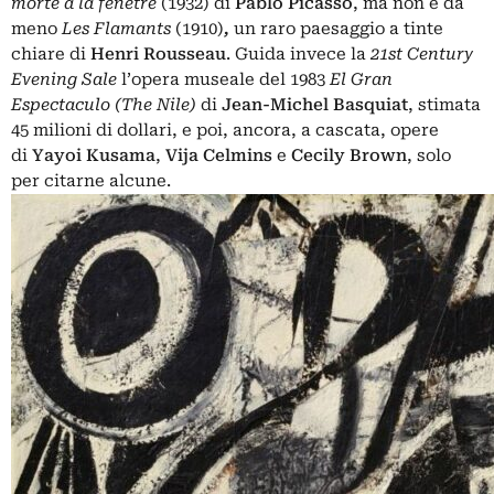
morte à la fenêtre
(1932) di
Pablo Picasso
, ma non è da
meno
Les Flamants
(1910)
,
un raro paesaggio a tinte
chiare di
Henri Rousseau
. Guida invece la
21st Century
Evening Sale
l’opera museale del 1983
El Gran
Espectaculo (The Nile)
di
Jean-Michel Basquiat
, stimata
45 milioni di dollari, e poi, ancora, a cascata, opere
di
Yayoi Kusama
,
Vija Celmins
e
Cecily Brown
, solo
per citarne alcune.