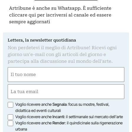
Artribune è anche su Whatsapp. È sufficiente
cliccare qui
per iscriversi al canale ed essere
sempre aggiornati
Lettera, la newsletter quotidiana
Non perdetevi il meglio di Artribune! Ricevi ogni
giorno un'e-mail con gli articoli del giorno e
partecipa alla discussione sul mondo dell'arte.
Nome
(Obbligatorio)
Nome
Email
(Obbligatorio)
Opzioni
Voglio ricevere anche
Segnala
: focus su mostre, festival,
didattica ed eventi culturali
Voglio ricevere anche
Incanti
: il settimanale sul mercato dell'arte
Voglio ricevere anche
Render
: il quindicinale sulla rigenerazione
urbana