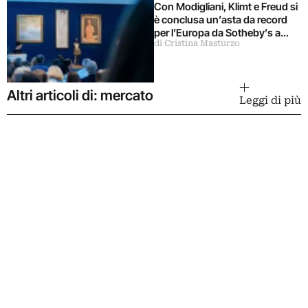
Con Modigliani, Klimt e Freud si
è conclusa un’asta da record
per l’Europa da Sotheby’s a
di Cristina Masturzo
Londra
Altri articoli di: mercato
Leggi di più