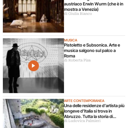
austriaco Erwin Wurm (che è in
mostra a Venezia)
di Giulia Bianco
MUSICA
Pistoletto e Subsonica. Arte e
musica salgono sul palco a
Roma
di Roberta Pisa
ARTE CONTEMPORANEA
Una delle residenze d’artista più
longeve d’Italia si trova in
Abruzzo. Tutta la storia di
di Ludovica Palmieri
Ramo