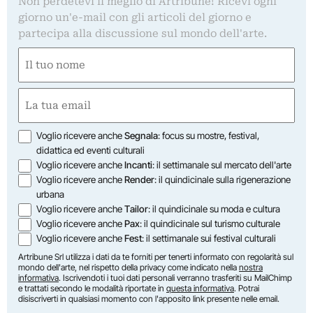
Non perdetevi il meglio di Artribune! Ricevi ogni
giorno un'e-mail con gli articoli del giorno e
partecipa alla discussione sul mondo dell'arte.
Nome
(Obbligatorio)
Nome
Email
(Obbligatorio)
Opzioni
Voglio ricevere anche
Segnala
: focus su mostre, festival,
didattica ed eventi culturali
Voglio ricevere anche
Incanti
: il settimanale sul mercato dell'arte
Voglio ricevere anche
Render
: il quindicinale sulla rigenerazione
urbana
Voglio ricevere anche
Tailor
: il quindicinale su moda e cultura
Voglio ricevere anche
Pax
: il quindicinale sul turismo culturale
Voglio ricevere anche
Fest
: il settimanale sui festival culturali
Artribune Srl utilizza i dati da te forniti per tenerti informato con regolarità sul
mondo dell'arte, nel rispetto della privacy come indicato nella
nostra
informativa
. Iscrivendoti i tuoi dati personali verranno trasferiti su MailChimp
e trattati secondo le modalità riportate in
questa informativa
. Potrai
disiscriverti in qualsiasi momento con l'apposito link presente nelle email.