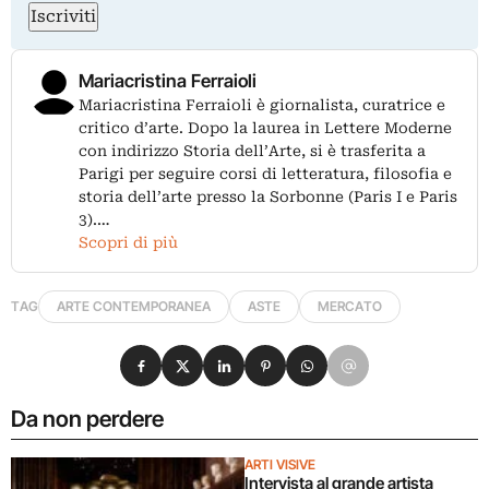
Iscriviti
Mariacristina Ferraioli
Mariacristina Ferraioli è giornalista, curatrice e
critico d’arte. Dopo la laurea in Lettere Moderne
con indirizzo Storia dell’Arte, si è trasferita a
Parigi per seguire corsi di letteratura, filosofia e
storia dell’arte presso la Sorbonne (Paris I e Paris
3).…
Scopri di più
TAG
ARTE CONTEMPORANEA
ASTE
MERCATO
Condividi su Facebook
Condividi su X
Condividi su LinkedIn
Condividi su Pinterest
Condividi su WhatsApp
Condividi su Email
Da non perdere
ARTI VISIVE
Intervista al grande artista