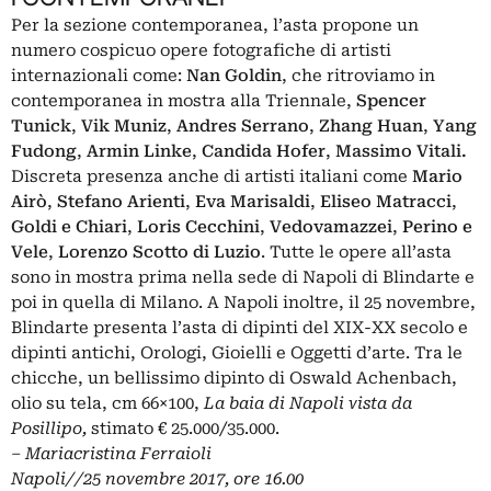
Per la sezione contemporanea, l’asta propone un
numero cospicuo opere fotografiche di artisti
internazionali come:
Nan Goldin
, che ritroviamo in
contemporanea in mostra alla Triennale,
Spencer
Tunick
,
Vik Muniz
,
Andres Serrano
,
Zhang Huan
,
Yang
Fudong
,
Armin Linke
,
Candida Hofer
,
Massimo Vitali.
Discreta presenza anche di artisti italiani come
Mario
Airò
,
Stefano Arienti
,
Eva Marisaldi
,
Eliseo Matracci
,
Goldi e Chiari
,
Loris Cecchini
,
Vedovamazzei
,
Perino e
Vele
,
Lorenzo Scotto di Luzio
. Tutte le opere all’asta
sono in mostra prima nella sede di Napoli di Blindarte e
poi in quella di Milano. A Napoli inoltre, il 25 novembre,
Blindarte presenta l’asta di dipinti del XIX-XX secolo e
dipinti antichi, Orologi, Gioielli e Oggetti d’arte. Tra le
chicche, un bellissimo dipinto di Oswald Achenbach,
olio su tela, cm 66×100,
La baia di Napoli vista da
Posillipo,
stimato € 25.000/35.000.
– Mariacristina Ferraioli
Napoli//25 novembre 2017, ore 16.00