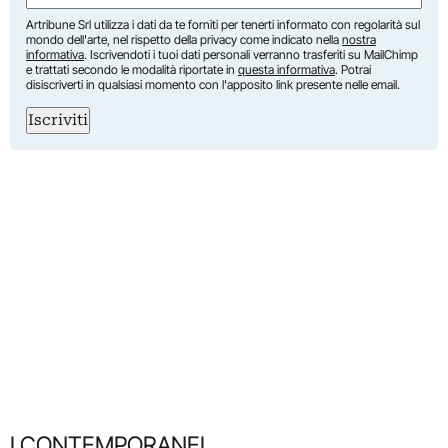
Artribune Srl utilizza i dati da te forniti per tenerti informato con regolarità sul
mondo dell'arte, nel rispetto della privacy come indicato nella
nostra
informativa
. Iscrivendoti i tuoi dati personali verranno trasferiti su MailChimp
e trattati secondo le modalità riportate in
questa informativa
. Potrai
disiscriverti in qualsiasi momento con l'apposito link presente nelle email.
Iscriviti
I CONTEMPORANEI