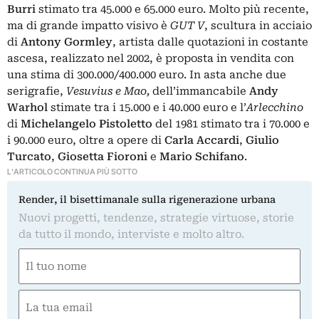
Burri
stimato tra 45.000 e 65.000 euro. Molto più recente,
ma di grande impatto visivo è
GUT V
, scultura in acciaio
di
Antony Gormley
, artista dalle quotazioni in costante
ascesa, realizzato nel 2002, è proposta in vendita con
una stima di 300.000/400.000 euro. In asta anche due
serigrafie,
Vesuvius e Mao,
dell’immancabile
Andy
Warhol
stimate tra i 15.000 e i 40.000 euro e l’
Arlecchino
di
Michelangelo Pistoletto
del 1981 stimato tra i 70.000 e
i 90.000 euro, oltre a opere di
Carla Accardi
,
Giulio
Turcato
,
Giosetta Fioroni
e
Mario Schifano
.
L'ARTICOLO CONTINUA PIÙ SOTTO
Render, il bisettimanale sulla rigenerazione urbana
Nuovi progetti, tendenze, strategie virtuose, storie
da tutto il mondo, interviste e molto altro.
Nome
(Obbligatorio)
Nome
Email
(Obbligatorio)