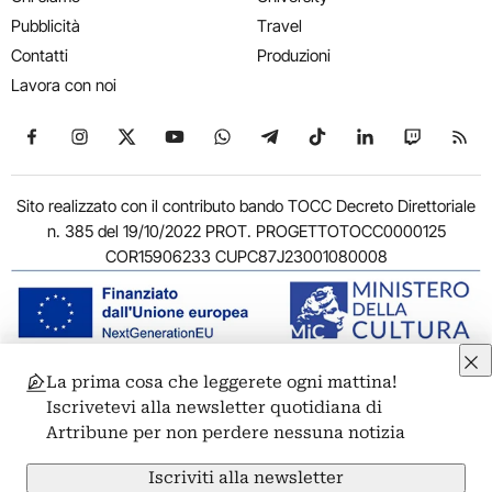
Pubblicità
Travel
Contatti
Produzioni
Lavora con noi
Seguici su Facebook
Seguici su Instagram
Seguici su X
Seguici su YouTube
Seguici su WhatsApp
Seguici su Telegram
Seguici su TikTok
Seguici su Link
Seguici su
Segui
Sito realizzato con il contributo bando TOCC Decreto Direttoriale
n. 385 del 19/10/2022 PROT. PROGETTOTOCC0000125
COR15906233 CUPC87J23001080008
La prima cosa che leggerete ogni mattina!
© 2011-2026 ARTRIBUNE srl – Corso Vittorio Emanuele II, 287 –
Iscrivetevi alla newsletter quotidiana di
00186 Roma - P.I. 11381581005
Artribune per non perdere nessuna notizia
Privacy: Responsabile della protezione dei dati personali
ARTRIBUNE srl – Corso Vittorio Emanuele II, 287 – 00186 Roma
Iscriviti alla newsletter
Termini e condizioni
Privacy Policy
Cookie Policy
Credits