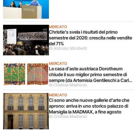
MERCATO
Christie’s svela i risultati del primo
semestre del 2026: crescita nelle vendite
del 71%
di Antonio Mirabelli
MERCATO
La casa d’aste austriaca Dorotheum
chiude il suo miglior primo semestre di
sempre (da Artemisia Gentileschi a Carla
di Cristina Masturzo
Accardi)
MERCATO
Ci sono anche nuove gallerie d’arte che
aprono: arriva in uno storico palazzo di
Marsiglia la MADMAX, a fine agosto
di Cristina Masturzo