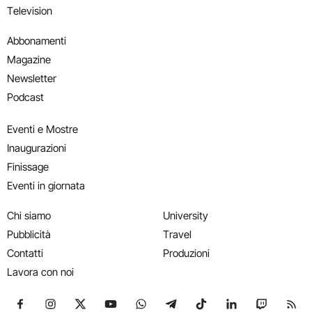
Television
Abbonamenti
Magazine
Newsletter
Podcast
Eventi e Mostre
Inaugurazioni
Finissage
Eventi in giornata
Chi siamo
University
Pubblicità
Travel
Contatti
Produzioni
Lavora con noi
Seguici su Facebook
Seguici su Instagram
Seguici su X
Seguici su YouTube
Seguici su WhatsApp
Seguici su Telegram
Seguici su TikTok
Seguici su Link
Seguici su
Segui