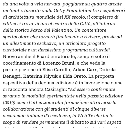
da una volta a vela nervata, poggiante su quattro arcate
inclinate. Inserito dalla Getty Foundation fra i capolavori
di architettura mondiale del XX secolo, il complesso di
edifici si trova vicino al centro della Città, all’interno
dello storico Parco del Valentino. Un contenitore
spettacolare che tornerà finalmente a rivivere, grazie ad
un allestimento esclusivo, un articolato progetto
curatoriale e un densissimo programma culturale
”.
Nuovo anche il Board curatoriale, sempre sotto il
coordinamento di
Lorenzo Bruni
, e che vede la
partecipazione di
Elisa Carollo
,
Adam Carr
,
Dobrila
Denegri
,
Katerina Filyuk
e
Elda Oreto
. La proposta
espositiva della decima edizione è in lavorazione come
ci racconta ancora Casiraghi: “
Ad essere confermate
saranno le modalità sperimentate nella passata edizione
(2019) come l’attenzione alla formazione attraverso la
collaborazione con gli studenti di cinque diverse
accademie italiane d’eccellenza, la Web Tv che ha lo
scopo di rendere permanente il dibattito sui vari aspetti