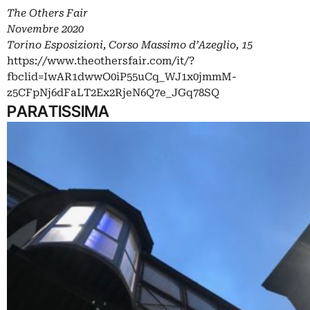
The Others Fair
Novembre 2020
Torino Esposizioni, Corso Massimo d’Azeglio, 15
https://www.theothersfair.com/it/?
fbclid=IwAR1dwwO0iP55uCq_WJ1x0jmmM-
z5CFpNj6dFaLT2Ex2RjeN6Q7e_JGq78SQ
PARATISSIMA