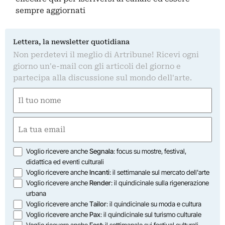
sempre aggiornati
Lettera, la newsletter quotidiana
Non perdetevi il meglio di Artribune! Ricevi ogni
giorno un'e-mail con gli articoli del giorno e
partecipa alla discussione sul mondo dell'arte.
Nome
(Required)
First
Email
(Required)
Opzioni
Voglio ricevere anche
Segnala
: focus su mostre, festival,
didattica ed eventi culturali
Voglio ricevere anche
Incanti
: il settimanale sul mercato dell'arte
Voglio ricevere anche
Render
: il quindicinale sulla rigenerazione
urbana
Voglio ricevere anche
Tailor
: il quindicinale su moda e cultura
Voglio ricevere anche
Pax
: il quindicinale sul turismo culturale
Voglio ricevere anche
Fest
: il settimanale sui festival culturali