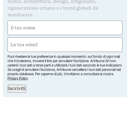
teatro, architettura, design, artigianato,
rigenerazione urbana e i trend globali da
monitorare.
Nome
(Required)
First
Email
(Required)
Puoi rivedere le tue preferenze in qualsiasi momento: sul fondo di ogni mail
che ti invieremo, troverai il link per annullare l’iscrizione. Artribune Srl non
cederà i tuoi dati a terze parti e utilizzerà i tuoi dati secondo le tue indicazioni.
Se scegli di annullare l’iscrizione, Artribune cancellerà i tuoi dati personali dal
proprio database. Per saperne di più, ti invitiamo a consultare la nostra
Privacy Policy
.
Iscriviti