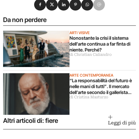
Condividi su Facebook
Condividi su X
Condividi su LinkedIn
Condividi su Pinterest
Condividi su WhatsApp
Condividi su Email
Da non perdere
ARTI VISIVE
Nonostante la crisi il sistema
dell’arte continua a far finta di
niente. Perché?
di Christian Caliandro
ARTE CONTEMPORANEA
“La responsabilità del futuro è
nelle mani di tutti”. Il mercato
dell’arte secondo il gallerista
di Cristina Masturzo
Massimo De Carlo
Altri articoli di: fiere
Leggi di più