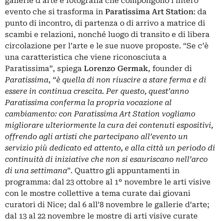
gallerie d’arte e fotografia che compongono l’intero
evento che si trasforma in
Paratissima Art Station
: da
punto di incontro, di partenza o di arrivo a matrice di
scambi e relazioni, nonché luogo di transito e di libera
circolazione per l’arte e le sue nuove proposte. “Se c’è
una caratteristica che viene riconosciuta a
Paratissima”, spiega
Lorenzo Germak
, founder di
Paratissima
, “
è quella di non riuscire a stare ferma e di
essere in continua crescita. Per questo, quest’anno
Paratissima conferma la propria vocazione al
cambiamento: con Paratissima Art Station vogliamo
migliorare ulteriormente la cura dei contenuti espositivi,
offrendo agli artisti che partecipano all’evento un
servizio più dedicato ed attento, e alla città un periodo di
continuità di iniziative che non si esauriscano nell’arco
di una settimana
”. Quattro gli appuntamenti in
programma: dal 23 ottobre al 1° novembre le arti visive
con le mostre collettive a tema curate dai giovani
curatori di Nice; dal 6 all’8 novembre le gallerie d’arte;
dal 13 al 22 novembre le mostre di arti visive curate