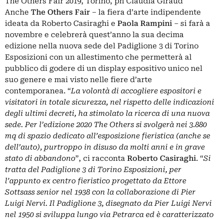
The Others Fair 2019, Torino, ph Claudia Giraud
Anche
The Others Fair
– la fiera d’arte indipendente
ideata da Roberto Casiraghi e
Paola Rampini
– si farà a
novembre e celebrerà quest’anno la sua decima
edizione nella nuova sede del Padiglione 3 di Torino
Esposizioni con un allestimento che permetterà al
pubblico di godere di un display espositivo unico nel
suo genere e mai visto nelle fiere d’arte
contemporanea. “
La volontà di accogliere espositori e
visitatori in totale sicurezza, nel rispetto delle indicazioni
degli ultimi decreti, ha stimolato la ricerca di una nuova
sede. Per l’edizione 2020 The Others si svolgerà nei 3.880
mq di spazio dedicato all’esposizione fieristica (anche se
dell’auto), purtroppo in disuso da molti anni e in grave
stato di abbandono
”, ci racconta
Roberto Casiraghi
. “
Si
tratta del Padiglione 3 di Torino Esposizioni, per
l’appunto ex centro fieristico progettato da Ettore
Sottsass senior nel 1938 con la collaborazione di Pier
Luigi Nervi. Il Padiglione 3, disegnato da Pier Luigi Nervi
nel 1950 si sviluppa lungo via Petrarca ed è caratterizzato