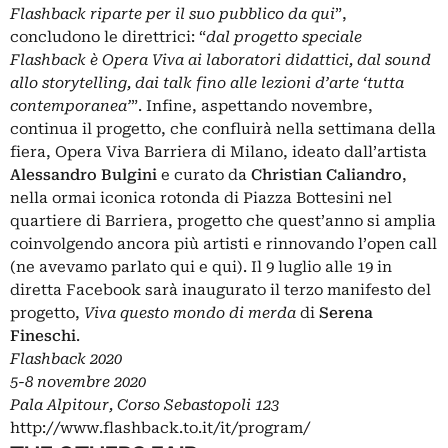
Flashback riparte per il suo pubblico da qui
”,
concludono le direttrici: “
dal progetto speciale
Flashback è Opera Viva ai laboratori didattici, dal sound
allo storytelling, dai talk fino alle lezioni d’arte ‘tutta
contemporanea’
”. Infine, aspettando novembre,
continua il progetto, che confluirà nella settimana della
fiera, Opera Viva Barriera di Milano, ideato dall’artista
Alessandro Bulgini
e curato da
Christian Caliandro
,
nella ormai iconica rotonda di Piazza Bottesini nel
quartiere di Barriera, progetto che quest’anno si amplia
coinvolgendo ancora più artisti e rinnovando l’open call
(ne avevamo parlato
qui
e
qui
). Il 9 luglio alle 19 in
diretta Facebook sarà inaugurato il terzo manifesto del
progetto,
Viva questo mondo di merda
di
Serena
Fineschi
.
Flashback 2020
5-8 novembre 2020
Pala Alpitour, Corso Sebastopoli 123
http://www.flashback.to.it/it/program/