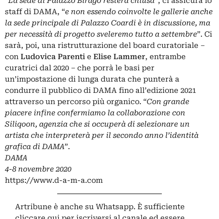
“
La sede di Palazzo Birago resterà chiusa
”, ci assicura lo
staff di DAMA, “
e non essendo coinvolte le gallerie anche
la sede principale di Palazzo Coardi è in discussione, ma
per necessità di progetto sveleremo tutto a settembre
”. Ci
sarà, poi, una ristrutturazione del board curatoriale –
con
Ludovica Parenti
e
Elise Lammer
, entrambe
curatrici dal 2020 – che porrà le basi per
un’impostazione di lunga durata che punterà a
condurre il pubblico di DAMA fino all’edizione 2021
attraverso un percorso più organico. “
Con grande
piacere infine confermiamo la collaborazione con
Siliqoon, agenzia che si occuperà di selezionare un
artista che interpreterà per il secondo anno l’identità
grafica di DAMA
”.
DAMA
4-8 novembre 2020
https://www.d-a-m-a.com
Artribune è anche su Whatsapp. È sufficiente
cliccare qui
per iscriversi al canale ed essere