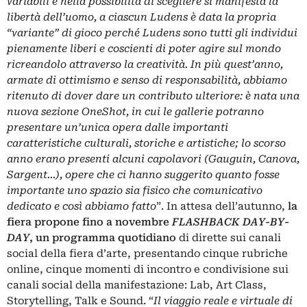
variabili e nella possibilità di scegliere si manifesta la
libertà dell’uomo, a ciascun Ludens è data la propria
“variante” di gioco perché Ludens sono tutti gli individui
pienamente liberi e coscienti di poter agire sul mondo
ricreandolo attraverso la creatività. In più quest’anno,
armate di ottimismo e senso di responsabilità, abbiamo
ritenuto di dover dare un contributo ulteriore: è nata una
nuova sezione OneShot, in cui le gallerie potranno
presentare un’unica opera dalle importanti
caratteristiche culturali, storiche e artistiche; lo scorso
anno erano presenti alcuni capolavori (Gauguin, Canova,
Sargent…), opere che ci hanno suggerito quanto fosse
importante uno spazio sia fisico che comunicativo
dedicato e così abbiamo fatto
”. In attesa dell’autunno,
la
fiera propone fino a novembre
FLASHBACK DAY-BY-
DAY
, un programma quotidiano
di dirette sui canali
social della fiera d’arte, presentando cinque rubriche
online, cinque momenti di incontro e condivisione sui
canali social della manifestazione: Lab, Art Class,
Storytelling, Talk e Sound. “
Il viaggio reale e virtuale di