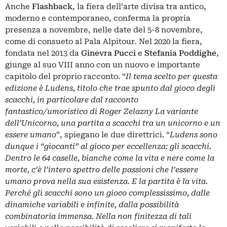
Anche
Flashback
, la fiera dell’arte divisa tra antico,
moderno e contemporaneo, conferma la propria
presenza a novembre, nelle date del 5-8 novembre,
come di consueto al Pala Alpitour. Nel 2020 la fiera,
fondata nel 2013 da
Ginevra Pucci
e
Stefania Poddighe
,
giunge al suo VIII anno con un nuovo e importante
capitolo del proprio racconto. “
Il tema scelto per questa
edizione è Ludens, titolo che trae spunto dal gioco degli
scacchi, in particolare dal racconto
fantastico/umoristico di Roger Zelazny La variante
dell’Unicorno, una partita a scacchi tra un unicorno e un
essere umano
”, spiegano le due direttrici. “
Ludens sono
dunque i “giocanti” al gioco per eccellenza: gli scacchi.
Dentro le 64 caselle, bianche come la vita e nere come la
morte, c’è l’intero spettro delle passioni che l’essere
umano prova nella sua esistenza. E la partita è la vita.
Perché gli scacchi sono un gioco complessissimo, dalle
dinamiche variabili e infinite, dalla possibilità
combinatoria immensa. Nella non finitezza di tali