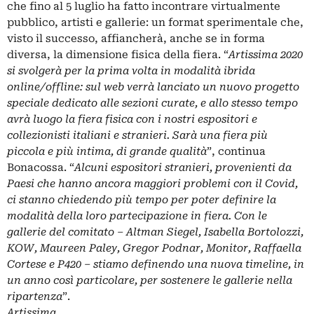
che fino al 5 luglio ha fatto incontrare virtualmente
pubblico, artisti e gallerie: un format sperimentale che,
visto il successo, affiancherà, anche se in forma
diversa, la dimensione fisica della fiera. “
Artissima 2020
si svolgerà per la prima volta in modalità ibrida
online/offline: sul web verrà lanciato un nuovo progetto
speciale dedicato alle sezioni curate, e allo stesso tempo
avrà luogo la fiera fisica con i nostri espositori e
collezionisti italiani e stranieri. Sarà una fiera più
piccola e più intima, di grande qualità
”, continua
Bonacossa. “
Alcuni espositori stranieri, provenienti da
Paesi che hanno ancora maggiori problemi con il Covid,
ci stanno chiedendo più tempo per poter definire la
modalità della loro partecipazione in fiera. Con le
gallerie del comitato – Altman Siegel, Isabella Bortolozzi,
KOW, Maureen Paley, Gregor Podnar, Monitor, Raffaella
Cortese e P420 – stiamo definendo una nuova timeline, in
un anno così particolare, per sostenere le gallerie nella
ripartenza
”.
Artissima