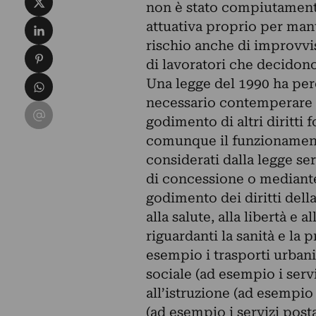
non è stato compiutament
Condividi su LinkedIn
attuativa proprio per mant
rischio anche di improvvise
Condividi su Pinterest
di lavoratori che decidono 
Condividi su WhatsApp
Una legge del 1990 ha però
necessario contemperare l’
Condividi su Email
godimento di altri diritti
comunque il funzionamento 
considerati dalla legge ser
di concessione o mediante 
godimento dei diritti della
alla salute, alla libertà e 
riguardanti la sanità e la p
esempio i trasporti urbani
sociale (ad esempio i servi
all’istruzione (ad esempio 
(ad esempio i servizi posta