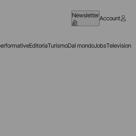
Newsletter
Account
performative
Editoria
Turismo
Dal mondo
Jobs
Television