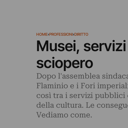
HOME
›
PROFESSIONI
›
DIRITTO
Musei, servizi 
sciopero
Dopo l'assemblea sindacal
Flaminio e i Fori imperia
così tra i servizi pubblic
della cultura. Le consegue
Vediamo come.