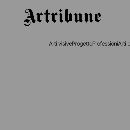
Artribune
Arti visive
Progetto
Professioni
Arti 