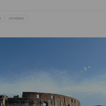
I
GOVERNO