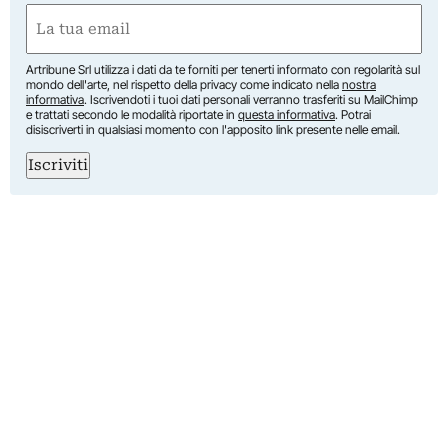
Nome
Email
(Obbligatorio)
Artribune Srl utilizza i dati da te forniti per tenerti informato con regolarità sul
mondo dell'arte, nel rispetto della privacy come indicato nella
nostra
informativa
. Iscrivendoti i tuoi dati personali verranno trasferiti su MailChimp
e trattati secondo le modalità riportate in
questa informativa
. Potrai
disiscriverti in qualsiasi momento con l'apposito link presente nelle email.
Iscriviti