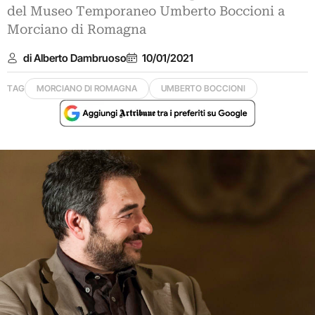
del Museo Temporaneo Umberto Boccioni a
Morciano di Romagna
di Alberto Dambruoso
10/01/2021
TAG
MORCIANO DI ROMAGNA
UMBERTO BOCCIONI