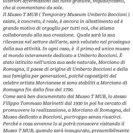
ulteriori affermazioni del tutto gratuite, inqualificabili,
che si commentano da sole.
Il Museo T MUB ( Temporary Museum Umberto Boccioni )
esiste, è concreto, è reale, è ancora in allestimento ed è
grande motivo di orgoglio per tutti noi, che stiamo
collaborando alla sua creazione.
Quale sarà la sua
rilevanza nel settore dell’arte, sarà valutato nel prosieguo
della sua attività.
In ogni caso, è il primo ed unico museo
al mondo interamente dedicato a Umberto Boccioni.
È
stato istituito nell’unica sua sede naturale, Morciano di
Romagna, il paese di origine di Umberto Boccioni e della
sua famiglia per generazioni, poiché capostipiti del
celebre artista Morcianese si sono stabiliti a Morciano di
Romagna fin dalla fine del 1700.
Come sarà ben documentato dal Museo T MUB, lo stesso
Filippo Tommaso Marinetti dal 1930 in poi ha cercato di
promuovere la realizzazione, a Morciano di Romagna, del
Museo dedicato a Boccioni, purtroppo senza riuscirci.
Perché e cosa avvenne lo si potrà conoscere visitando il
Museo T MUB, quando sarà inaugurato, presumibilmente