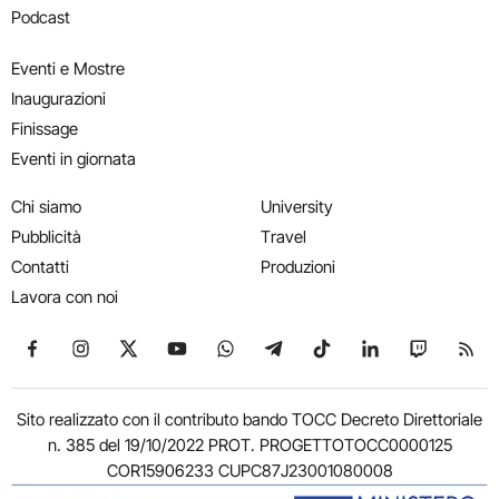
Podcast
Eventi e Mostre
Inaugurazioni
Finissage
Eventi in giornata
Chi siamo
University
Pubblicità
Travel
Contatti
Produzioni
Lavora con noi
Seguici su Facebook
Seguici su Instagram
Seguici su X
Seguici su YouTube
Seguici su WhatsApp
Seguici su Telegram
Seguici su TikTok
Seguici su Link
Seguici su
Segui
Sito realizzato con il contributo bando TOCC Decreto Direttoriale
n. 385 del 19/10/2022 PROT. PROGETTOTOCC0000125
COR15906233 CUPC87J23001080008