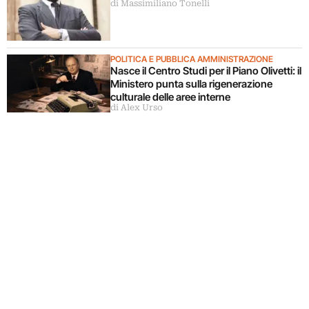
di Massimiliano Tonelli
Cultura
POLITICA E PUBBLICA AMMINISTRAZIONE
Nasce il Centro Studi per il Piano Olivetti: il
Ministero punta sulla rigenerazione
culturale delle aree interne
di Alex Urso