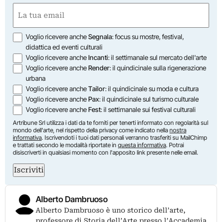
Nome
Email
(Obbligatorio)
Opzioni
Voglio ricevere anche
Segnala
: focus su mostre, festival,
didattica ed eventi culturali
Voglio ricevere anche
Incanti
: il settimanale sul mercato dell'arte
Voglio ricevere anche
Render
: il quindicinale sulla rigenerazione
urbana
Voglio ricevere anche
Tailor
: il quindicinale su moda e cultura
Voglio ricevere anche
Pax
: il quindicinale sul turismo culturale
Voglio ricevere anche
Fest
: il settimanale sui festival culturali
Artribune Srl utilizza i dati da te forniti per tenerti informato con regolarità sul
mondo dell'arte, nel rispetto della privacy come indicato nella
nostra
informativa
. Iscrivendoti i tuoi dati personali verranno trasferiti su MailChimp
e trattati secondo le modalità riportate in
questa informativa
. Potrai
disiscriverti in qualsiasi momento con l'apposito link presente nelle email.
Iscriviti
Alberto Dambruoso
Alberto Dambruoso è uno storico dell’arte,
professore di Storia dell’Arte presso l’Accademia