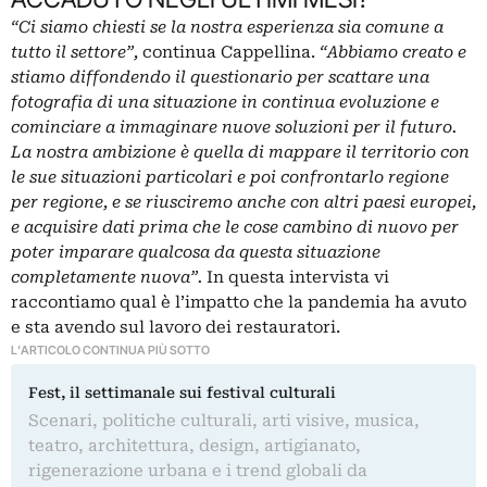
“Ci siamo chiesti se la nostra esperienza sia comune a
tutto il settore”,
continua Cappellina.
“Abbiamo creato e
stiamo diffondendo il questionario per scattare una
fotografia di una situazione in continua evoluzione e
cominciare a immaginare nuove soluzioni per il futuro.
La nostra ambizione è quella di mappare il territorio con
le sue situazioni particolari e poi confrontarlo regione
per regione, e se riusciremo anche con altri paesi europei,
e acquisire dati prima che le cose cambino di nuovo per
poter imparare qualcosa da questa situazione
completamente nuova”.
In questa intervista vi
raccontiamo qual è l’impatto che la pandemia ha avuto
e sta avendo sul lavoro dei restauratori.
L'ARTICOLO CONTINUA PIÙ SOTTO
Fest, il settimanale sui festival culturali
Scenari, politiche culturali, arti visive, musica,
teatro, architettura, design, artigianato,
rigenerazione urbana e i trend globali da