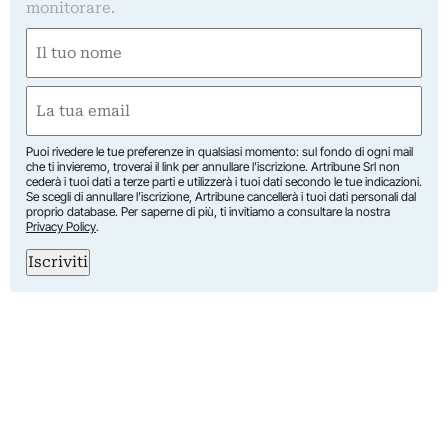
monitorare.
Nome
(Obbligatorio)
Nome
Email
(Obbligatorio)
Puoi rivedere le tue preferenze in qualsiasi momento: sul fondo di ogni mail
che ti invieremo, troverai il link per annullare l’iscrizione. Artribune Srl non
cederà i tuoi dati a terze parti e utilizzerà i tuoi dati secondo le tue indicazioni.
Se scegli di annullare l’iscrizione, Artribune cancellerà i tuoi dati personali dal
proprio database. Per saperne di più, ti invitiamo a consultare la nostra
Privacy Policy
.
Iscriviti