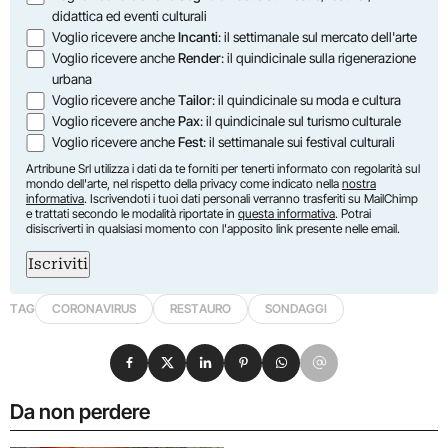
didattica ed eventi culturali
Voglio ricevere anche
Incanti
: il settimanale sul mercato dell'arte
Voglio ricevere anche
Render
: il quindicinale sulla rigenerazione
urbana
Voglio ricevere anche
Tailor
: il quindicinale su moda e cultura
Voglio ricevere anche
Pax
: il quindicinale sul turismo culturale
Voglio ricevere anche
Fest
: il settimanale sui festival culturali
Artribune Srl utilizza i dati da te forniti per tenerti informato con regolarità sul
mondo dell'arte, nel rispetto della privacy come indicato nella
nostra
informativa
. Iscrivendoti i tuoi dati personali verranno trasferiti su MailChimp
e trattati secondo le modalità riportate in
questa informativa
. Potrai
disiscriverti in qualsiasi momento con l'apposito link presente nelle email.
Iscriviti
TAG
CORONAVIRUS
RESTAURO
SONDAGGI
Condividi su Facebook
Condividi su X
Condividi su LinkedIn
Condividi su Pinterest
Condividi su WhatsApp
Condividi su Email
Da non perdere