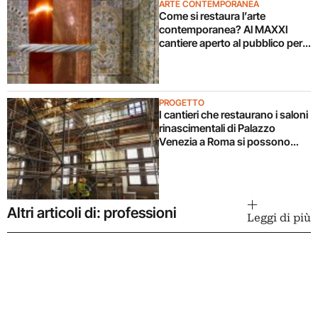
ARTE CONTEMPORANEA
Come si restaura l’arte
contemporanea? Al MAXXI
cantiere aperto al pubblico per
l’installazione di Remo Salvadori
PROGETTO
I cantieri che restaurano i saloni
rinascimentali di Palazzo
Venezia a Roma si possono
visitare (gratis!). Ecco come
Altri articoli di: professioni
Leggi di più