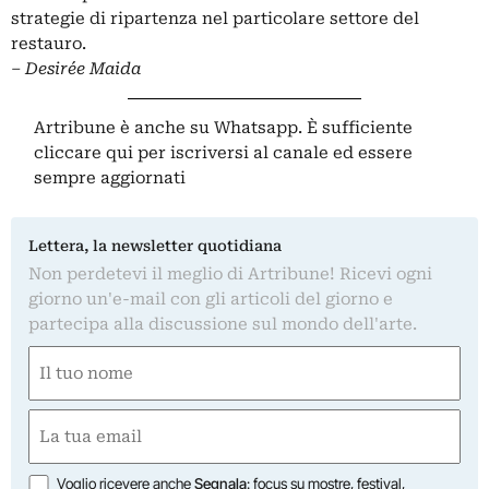
strategie di ripartenza nel particolare settore del
restauro.
– Desirée Maida
Artribune è anche su Whatsapp. È sufficiente
cliccare qui
per iscriversi al canale ed essere
sempre aggiornati
Lettera, la newsletter quotidiana
Non perdetevi il meglio di Artribune! Ricevi ogni
giorno un'e-mail con gli articoli del giorno e
partecipa alla discussione sul mondo dell'arte.
Nome
(Obbligatorio)
Nome
Email
(Obbligatorio)
Opzioni
Voglio ricevere anche
Segnala
: focus su mostre, festival,