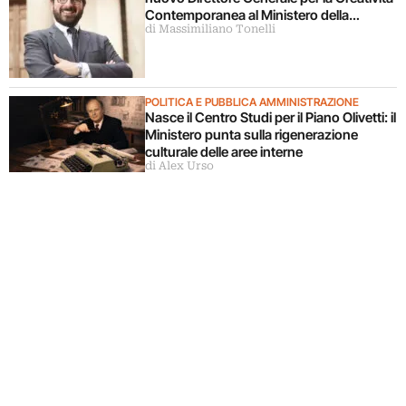
Contemporanea al Ministero della
di Massimiliano Tonelli
Cultura
POLITICA E PUBBLICA AMMINISTRAZIONE
Nasce il Centro Studi per il Piano Olivetti: il
Ministero punta sulla rigenerazione
culturale delle aree interne
di Alex Urso