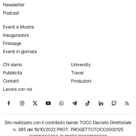
Newsletter
Podcast
Eventi e Mostre
Inaugurazioni
Finissage
Eventi in giornata
Chi siamo
University
Pubblicità
Travel
Contatti
Produzioni
Lavora con noi
Seguici su Facebook
Seguici su Instagram
Seguici su X
Seguici su YouTube
Seguici su WhatsApp
Seguici su Telegram
Seguici su TikTok
Seguici su Link
Seguici su
Segui
Sito realizzato con il contributo bando TOCC Decreto Direttoriale
n. 385 del 19/10/2022 PROT. PROGETTOTOCC0000125