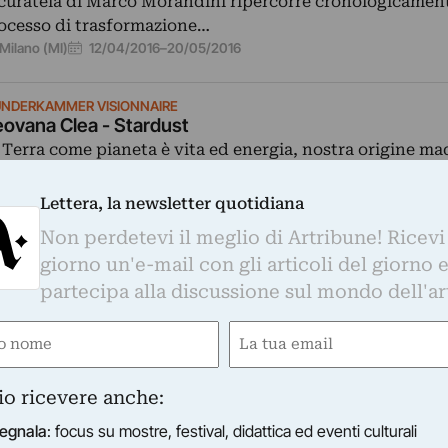
 curatela di Marco Morandini ripercorre cronologicament
ocesso di trasformazione…
12/04/2016
–
20/05/2016
Milano (MI)
NDERKAMMER VISIONNAIRE
ovana Clea - Stardust
 Terra come pianeta è vita ed energia, nostra origine mad
ovana traduce questo legame inscindibile in vibrazioni
22/10/2015
–
21/11/2015
Milano (MI)
Lettera, la newsletter quotidiana
Non perdetevi il meglio di Artribune! Ricevi
giorno un'e-mail con gli articoli del giorno 
partecipa alla discussione sul mondo dell'ar
e
Email
ired)
(Required)
io ricevere anche:
egnala
: focus su mostre, festival, didattica ed eventi culturali
NDERKAMMER VISIONNAIRE