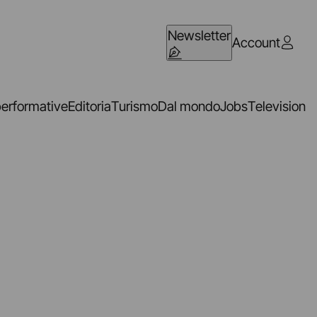
Newsletter
Account
performative
Editoria
Turismo
Dal mondo
Jobs
Television