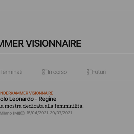
MMER VISIONNAIRE
Terminati
In corso
Futuri
NDERKAMMER VISIONNAIRE
olo Leonardo - Regine
a mostra dedicata alla femminilità.
15/04/2021
–
30/07/2021
Milano (MI)