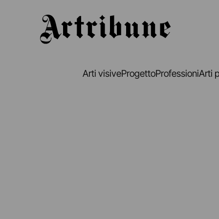
Artribune
Arti visive
Progetto
Professioni
Arti 