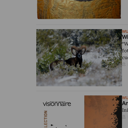
WU
Wi
“W
fo
cu
WU
An
In