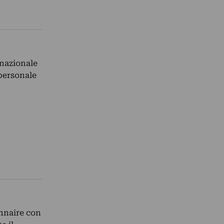
nazionale
 personale
nnaire con