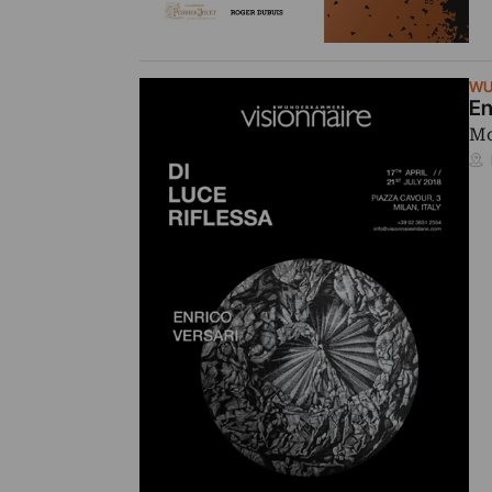
WU
En
Mo