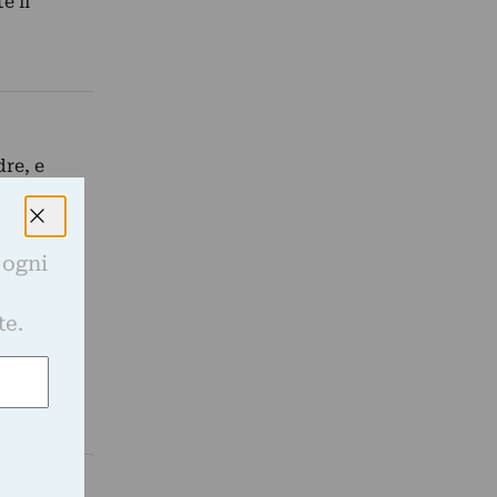
e il
re, e
 dai…
 ogni
e
te.