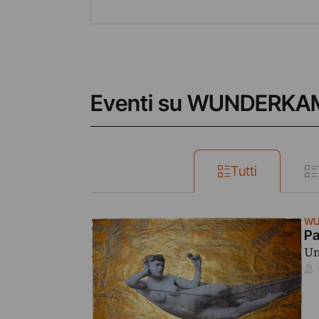
Eventi su WUNDERKA
Tutti
WU
Pa
Un