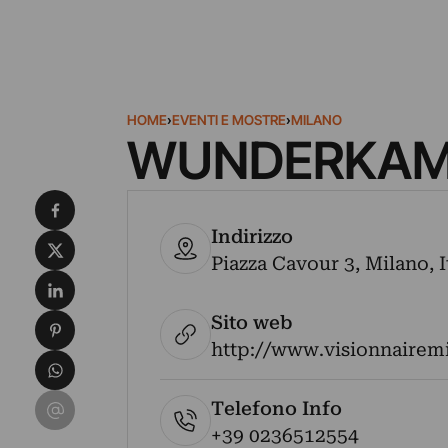
HOME
›
EVENTI E MOSTRE
›
MILANO
WUNDERKAMM
Condividi su Facebook
Indirizzo
Condividi su X
Piazza Cavour 3, Milano, I
Condividi su LinkedIn
Sito web
Condividi su Pinterest
http://www.visionnairem
Condividi su WhatsApp
Condividi su Email
Telefono Info
+39 0236512554