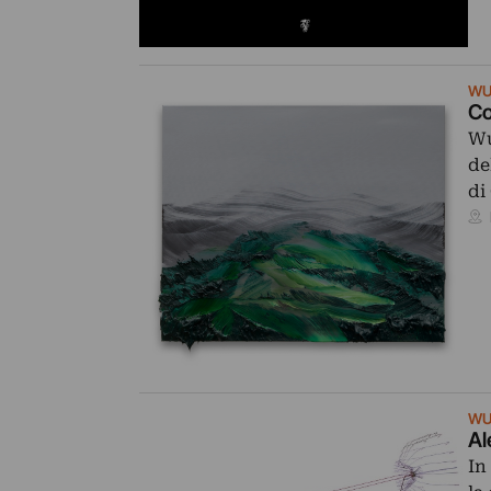
WU
Co
Wu
de
di
WU
Al
In