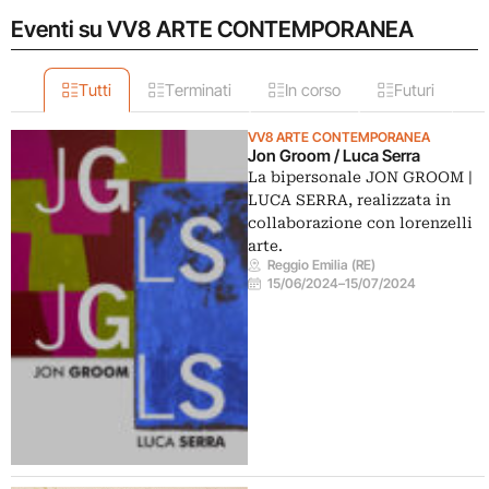
Eventi su VV8 ARTE CONTEMPORANEA
Tutti
Terminati
In corso
Futuri
VV8 ARTE CONTEMPORANEA
Jon Groom / Luca Serra
La bipersonale JON GROOM |
LUCA SERRA, realizzata in
collaborazione con lorenzelli
arte.
Reggio Emilia (RE)
15/06/2024
–
15/07/2024