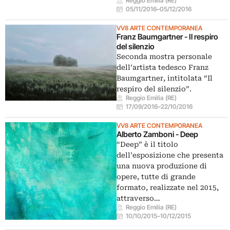
Reggio Emilia (RE)
05/11/2016
–
05/12/2016
VV8 ARTE CONTEMPORANEA
Franz Baumgartner - Il respiro
del silenzio
Seconda mostra personale
dell’artista tedesco Franz
Baumgartner, intitolata “Il
respiro del silenzio”.
Reggio Emilia (RE)
17/09/2016
–
22/10/2016
VV8 ARTE CONTEMPORANEA
Alberto Zamboni - Deep
“Deep” è il titolo
dell’esposizione che presenta
una nuova produzione di
opere, tutte di grande
formato, realizzate nel 2015,
attraverso…
Reggio Emilia (RE)
10/10/2015
–
10/12/2015