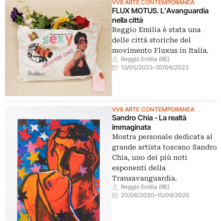
VV8 ARTE CONTEMPORANEA
FLUX MOTUS. L’Avanguardia
nella città
Reggio Emilia è stata una
delle città storiche del
movimento Fluxus in Italia.
Reggio Emilia (RE)
13/05/2023
–
30/06/2023
VV8 ARTE CONTEMPORANEA
Sandro Chia - La realtà
immaginata
Mostra personale dedicata al
grande artista toscano Sandro
Chia, uno dei più noti
esponenti della
Transavanguardia.
Reggio Emilia (RE)
20/06/2020
–
15/09/2020