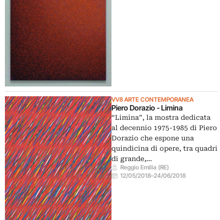
VV8 ARTE CONTEMPORANEA
Piero Dorazio - Limina
“Limina”, la mostra dedicata
al decennio 1975-1985 di Piero
Dorazio che espone una
quindicina di opere, tra quadri
di grande,…
Reggio Emilia (RE)
12/05/2018
–
24/06/2018