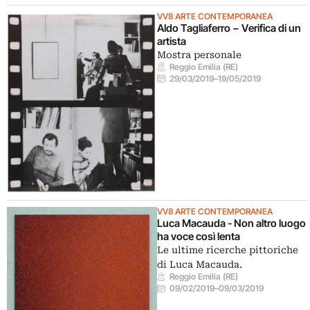
VV8 ARTE CONTEMPORANEA
Aldo Tagliaferro − Verifica di un
artista
Mostra personale
Reggio Emilia (RE)
29/03/2019
–
19/05/2019
VV8 ARTE CONTEMPORANEA
Luca Macauda - Non altro luogo
ha voce così lenta
Le ultime ricerche pittoriche
di Luca Macauda.
Reggio Emilia (RE)
09/02/2019
–
09/03/2019