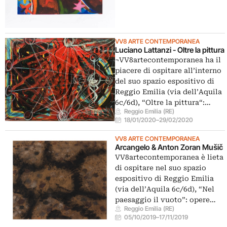
VV8 ARTE CONTEMPORANEA
Luciano Lattanzi - Oltre la pittura
¬VV8artecontemporanea ha il
piacere di ospitare all’interno
del suo spazio espositivo di
Reggio Emilia (via dell’Aquila
6c/6d), “Oltre la pittura“:…
Reggio Emilia (RE)
18/01/2020
–
29/02/2020
VV8 ARTE CONTEMPORANEA
Arcangelo & Anton Zoran Mušič
VV8artecontemporanea è lieta
di ospitare nel suo spazio
espositivo di Reggio Emilia
(via dell’Aquila 6c/6d), “Nel
paesaggio il vuoto”: opere…
Reggio Emilia (RE)
05/10/2019
–
17/11/2019