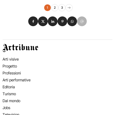
Navigazione eventi
1
2
3
Pagina successiva
Condividi su Facebook
Condividi su X
Condividi su LinkedIn
Condividi su Pinterest
Condividi su WhatsApp
Condividi su Email
Artribune
Arti visive
Progetto
Professioni
Arti performative
Editoria
Turismo
Dal mondo
Jobs
Television