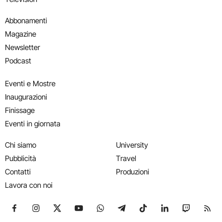
Abbonamenti
Magazine
Newsletter
Podcast
Eventi e Mostre
Inaugurazioni
Finissage
Eventi in giornata
Chi siamo
University
Pubblicità
Travel
Contatti
Produzioni
Lavora con noi
Seguici su Facebook
Seguici su Instagram
Seguici su X
Seguici su YouTube
Seguici su WhatsApp
Seguici su Telegram
Seguici su TikTok
Seguici su Link
Seguici su
Segui