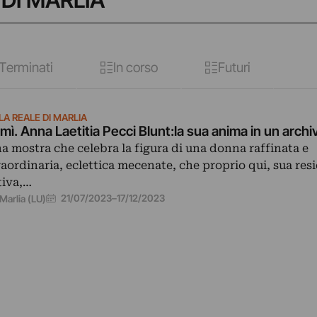
 DI MARLIA
Terminati
In corso
Futuri
LA REALE DI MARLIA
mì. Anna Laetitia Pecci Blunt:la sua anima in un archi
a mostra che celebra la figura di una donna raffinata e
raordinaria, eclettica mecenate, che proprio qui, sua res
tiva,…
21/07/2023
–
17/12/2023
Marlia (LU)