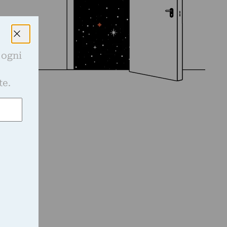
 ogni
e
te.