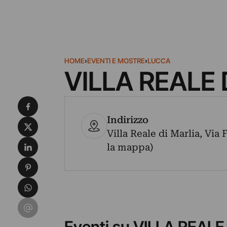
HOME
›
EVENTI E MOSTRE
›
LUCCA
VILLA REALE 
Condividi su Facebook
Indirizzo
Condividi su X
Villa Reale di Marlia, Via 
Condividi su LinkedIn
la mappa)
Condividi su Pinterest
Condividi su WhatsApp
Condividi su Email