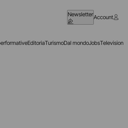
Newsletter
Account
performative
Editoria
Turismo
Dal mondo
Jobs
Television