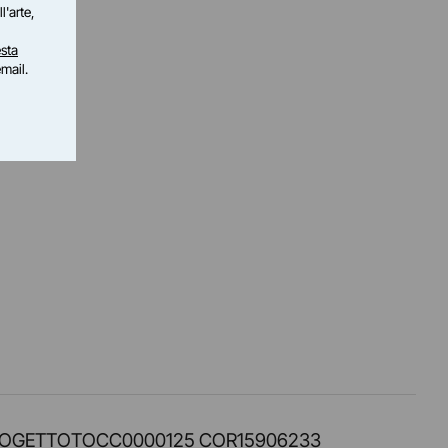
l'arte,
sta
email.
PROT. PROGETTOTOCC0000125 COR15906233