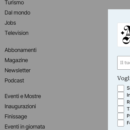
Turismo
Dal mondo
Jobs
Television
Abbonamenti
Nom
Magazine
(Obbli
Newsletter
Nome
Vogl
Podcast
S
I
Eventi e Mostre
R
Inaugurazioni
T
P
Finissage
F
Eventi in giornata