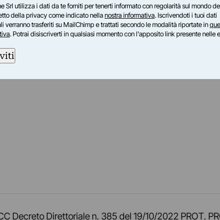
e Srl utilizza i dati da te forniti per tenerti informato con regolarità sul mondo del
petto della privacy come indicato nella
nostra informativa
. Iscrivendoti i tuoi dati
i verranno trasferiti su MailChimp e trattati secondo le modalità riportate in
que
tiva
. Potrai disiscriverti in qualsiasi momento con l'apposito link presente nelle 
viti
am
ok
inkedIn
su Twitch
ci su Rss
o TOCC Decreto Direttoriale n. 385 del 19/10/2022 