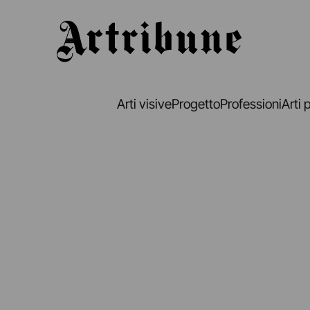
Artribune
Arti visive
Progetto
Professioni
Arti 