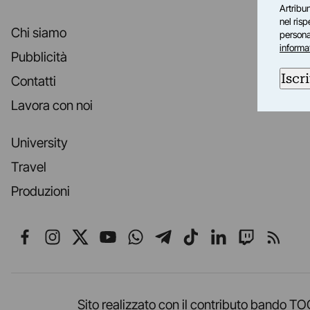
Artribun
nel ris
Chi siamo
personal
informa
Pubblicità
Iscri
Contatti
Lavora con noi
University
Travel
Produzioni
Seguici su Facebook
Seguici su Instagram
Seguici su X
Seguici su YouTube
Seguici su WhatsApp
Seguici su Telegr
Seguici su TikT
Seguici su L
Seguici 
Segui
Sito realizzato con il contributo band