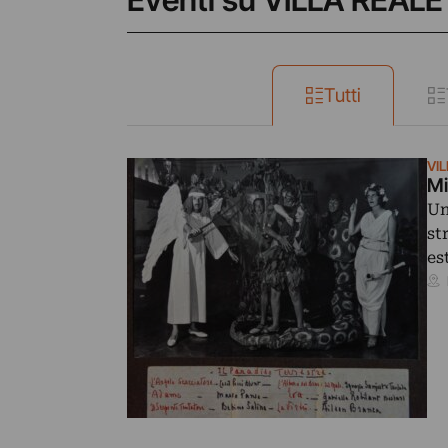
Eventi su VILLA REALE
Tutti
VIL
Mi
Un
st
es