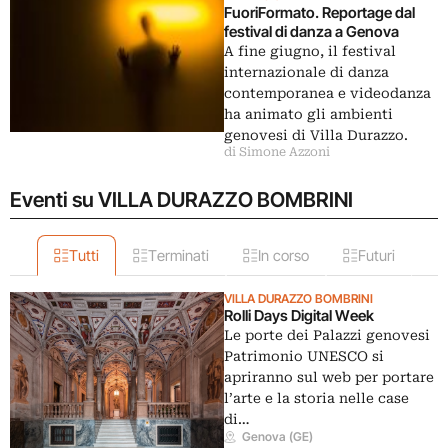
FuoriFormato. Reportage dal
festival di danza a Genova
A fine giugno, il festival
internazionale di danza
contemporanea e videodanza
ha animato gli ambienti
genovesi di Villa Durazzo.
di Simone Azzoni
Eventi su VILLA DURAZZO BOMBRINI
Tutti
Terminati
In corso
Futuri
VILLA DURAZZO BOMBRINI
Rolli Days Digital Week
Le porte dei Palazzi genovesi
Patrimonio UNESCO si
apriranno sul web per portare
l’arte e la storia nelle case
di…
Genova (GE)