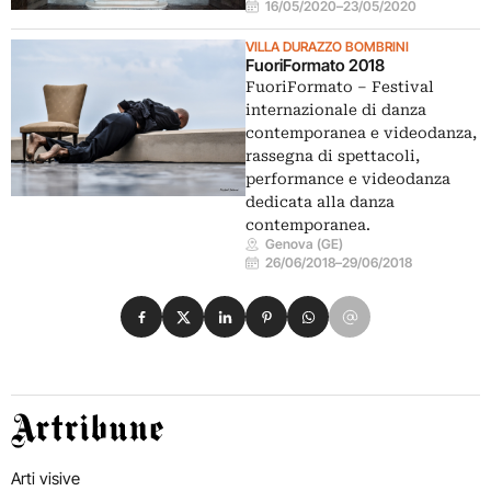
16/05/2020
–
23/05/2020
VILLA DURAZZO BOMBRINI
FuoriFormato 2018
FuoriFormato – Festival
internazionale di danza
contemporanea e videodanza,
rassegna di spettacoli,
performance e videodanza
dedicata alla danza
contemporanea.
Genova (GE)
26/06/2018
–
29/06/2018
Condividi su Facebook
Condividi su X
Condividi su LinkedIn
Condividi su Pinterest
Condividi su WhatsApp
Condividi su Email
Artribune
Arti visive