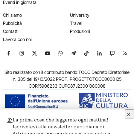
Eventi in giornata
Chi siamo
University
Pubblicità
Travel
Contatti
Produzioni
Lavora con noi
Seguici su Facebook
Seguici su Instagram
Seguici su X
Seguici su YouTube
Seguici su WhatsApp
Seguici su Telegram
Seguici su TikTok
Seguici su Link
Seguici su
Segui
Sito realizzato con il contributo bando TOCC Decreto Direttoriale
n. 385 del 19/10/2022 PROT. PROGETTOTOCC0000125
COR15906233 CUPC87J23001080008
La prima cosa che leggerete ogni mattina!
© 2011-2026 ARTRIBUNE srl – Corso Vittorio Emanuele II, 287 –
Iscrivetevi alla newsletter quotidiana di
00186 Roma - P.I. 11381581005
Artribune per non perdere nessuna notizia