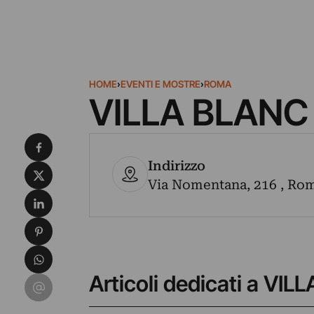
HOME
›
EVENTI E MOSTRE
›
ROMA
VILLA BLANC
Condividi su Facebook
Indirizzo
Condividi su X
Via Nomentana, 216 , Roma
Condividi su LinkedIn
Condividi su Pinterest
Condividi su WhatsApp
Articoli dedicati a VI
Condividi su Email