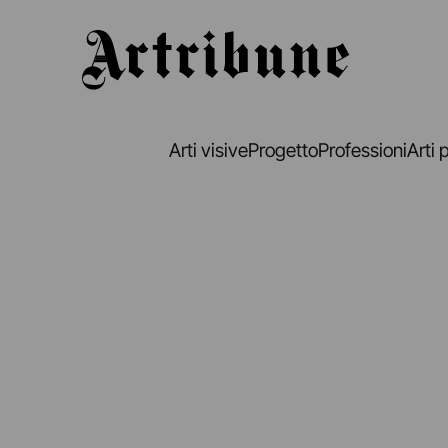
Artribune
Arti visive
Progetto
Professioni
Arti 