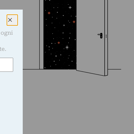
 ogni
e
te.