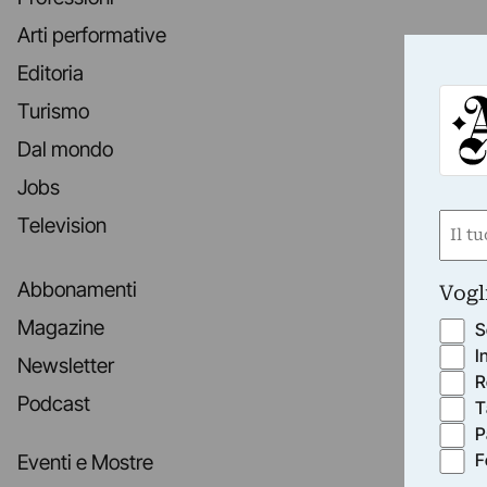
Arti performative
Editoria
Turismo
Dal mondo
Jobs
Nom
Television
(Obbli
Nome
Abbonamenti
Vogl
Magazine
S
I
Newsletter
R
Podcast
T
P
F
Eventi e Mostre