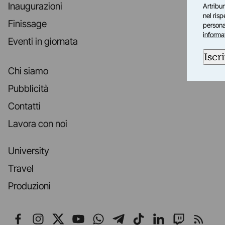
Inaugurazioni
Artribun
nel ris
Finissage
personal
informa
Eventi in giornata
Iscri
Chi siamo
Pubblicità
Contatti
Lavora con noi
University
Travel
Produzioni
Seguici su Facebook
Seguici su Instagram
Seguici su X
Seguici su YouTube
Seguici su WhatsApp
Seguici su Telegr
Seguici su TikT
Seguici su L
Seguici 
Segui