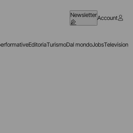
Newsletter
Account
performative
Editoria
Turismo
Dal mondo
Jobs
Television