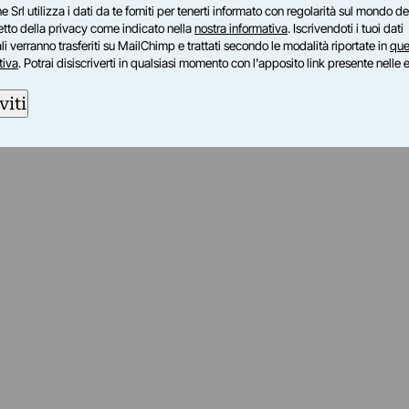
e Srl utilizza i dati da te forniti per tenerti informato con regolarità sul mondo del
petto della privacy come indicato nella
nostra informativa
. Iscrivendoti i tuoi dati
i verranno trasferiti su MailChimp e trattati secondo le modalità riportate in
que
tiva
. Potrai disiscriverti in qualsiasi momento con l'apposito link presente nelle 
viti
am
ok
inkedIn
su Twitch
ci su Rss