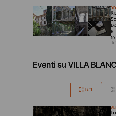
DI
Ri
Sc
Do
Bl
N
di 
Eventi su VILLA BLAN
Tutti
VI
Lu