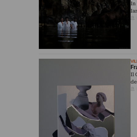
In
Ia
VI
Fr
Il
de