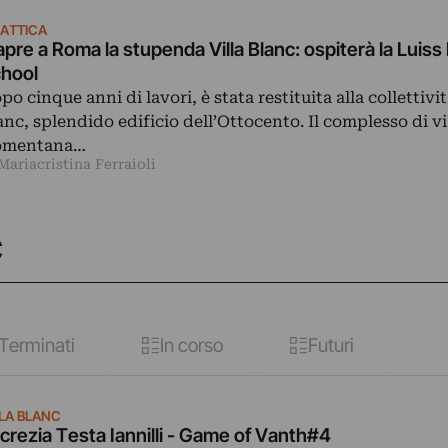
DATTICA
apre a Roma la stupenda Villa Blanc: ospiterà la Luis
hool
po cinque anni di lavori, è stata restituita alla collettivit
anc, splendido edificio dell’Ottocento. Il complesso di vi
omentana…
Mariacristina Ferraioli
C
Terminati
In corso
Futuri
LLA BLANC
crezia Testa Iannilli - Game of Vanth#4