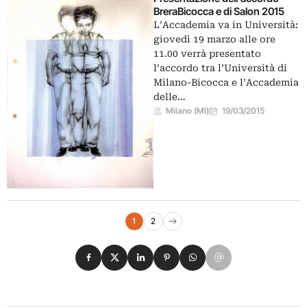
BreraBicocca e di Salon 2015
L’Accademia va in Università:
giovedì 19 marzo alle ore
11.00 verrà presentato
l’accordo tra l’Università di
Milano-Bicocca e l’Accademia
delle…
Milano (MI)
19/03/2015
Navigazione eventi
1
2
Pagina successiva
Condividi su Facebook
Condividi su X
Condividi su LinkedIn
Condividi su Pinterest
Condividi su WhatsApp
Condividi su Email