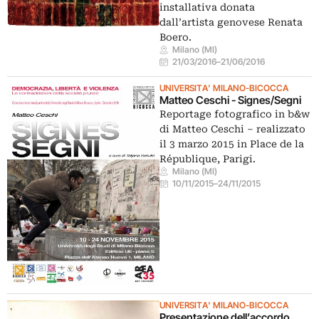
installativa donata
dall’artista genovese Renata
Boero.
Milano (MI)
21/03/2016
–
21/06/2016
UNIVERSITA' MILANO-BICOCCA
Matteo Ceschi - Signes/Segni
Reportage fotografico in b&w
di Matteo Ceschi – realizzato
il 3 marzo 2015 in Place de la
République, Parigi.
Milano (MI)
10/11/2015
–
24/11/2015
UNIVERSITA' MILANO-BICOCCA
Presentazione dell’accordo