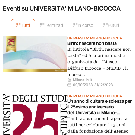
Eventi su UNIVERSITA' MILANO-BICOCCA
Tutti
Terminati
In corso
Futuri
UNIVERSITA' MILANO-BICOCCA
Birth: nascere non basta
Si intitola “Birth: nascere non
basta” ed è la prima mostra
organizzata dal “Museo
Diffuso Bicocca – MuDiB”, il
museo…
Milano (MI)
09/10/2023
–
31/12/2023
UNIVERSITA' MILANO-BICOCCA
Un anno di cultura e scienza per
il 25esimo anniversario
dell'Università di Milano-
Bicocca
Tanti appuntamenti aperti a
tutti per celebrare i 25 anni
dalla fondazione dell’Ateneo