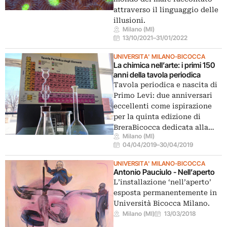
attraverso il linguaggio delle
illusioni.
Milano (MI)
13/10/2021
–
31/01/2022
UNIVERSITA' MILANO-BICOCCA
La chimica nell’arte: i primi 150
anni della tavola periodica
Tavola periodica e nascita di
Primo Levi: due anniversari
eccellenti come ispirazione
per la quinta edizione di
BreraBicocca dedicata alla…
Milano (MI)
04/04/2019
–
30/04/2019
UNIVERSITA' MILANO-BICOCCA
Antonio Pauciulo - Nell’aperto
L’installazione ‘nell’aperto’
esposta permanentemente in
Università Bicocca Milano.
Milano (MI)
13/03/2018