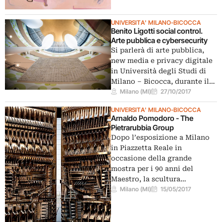
UNIVERSITA' MILANO-BICOCCA
Benito Ligotti social control.
Arte pubblica e cybersecurity
Si parlerà di arte pubblica,
new media e privacy digitale
in Università degli Studi di
Milano – Bicocca, durante il…
Milano (MI)
27/10/2017
UNIVERSITA' MILANO-BICOCCA
Arnaldo Pomodoro - The
Pietrarubbia Group
Dopo l’esposizione a Milano
in Piazzetta Reale in
occasione della grande
mostra per i 90 anni del
Maestro, la scultura…
Milano (MI)
15/05/2017