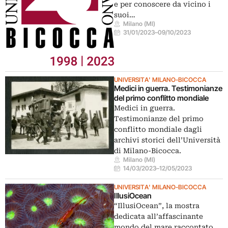
e per conoscere da vicino i
suoi…
Milano (MI)
31/01/2023
–
09/10/2023
UNIVERSITA' MILANO-BICOCCA
Medici in guerra. Testimonianze
del primo conflitto mondiale
Medici in guerra.
Testimonianze del primo
conflitto mondiale dagli
archivi storici dell’Università
di Milano-Bicocca.
Milano (MI)
14/03/2023
–
12/05/2023
UNIVERSITA' MILANO-BICOCCA
IllusiOcean
“IllusiOcean”, la mostra
dedicata all’affascinante
mondo del mare raccontato