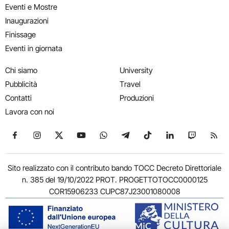
Eventi e Mostre
Inaugurazioni
Finissage
Eventi in giornata
Chi siamo
University
Pubblicità
Travel
Contatti
Produzioni
Lavora con noi
Seguici su Facebook
Seguici su Instagram
Seguici su X
Seguici su YouTube
Seguici su WhatsApp
Seguici su Telegram
Seguici su TikTok
Seguici su Link
Seguici su
Segui
Sito realizzato con il contributo bando TOCC Decreto Direttoriale
n. 385 del 19/10/2022 PROT. PROGETTOTOCC0000125
COR15906233 CUPC87J23001080008