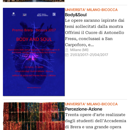
UNIVERSITA' MILANO-BICOCCA
Body&Soul
Le opere saranno ispirate dai
temi sollecitati dalla mostra
Offrimi il Cuore di Antonello
Fresu, conclusasi a San
Carpoforo, e…
Milano (MI)
21/03/2017
–
21/04/2017
UNIVERSITA' MILANO-BICOCCA
Percezione-Azione
Trenta opere d’arte realizzate
dagli studenti dell’Accademia
di Brera e una grande opera