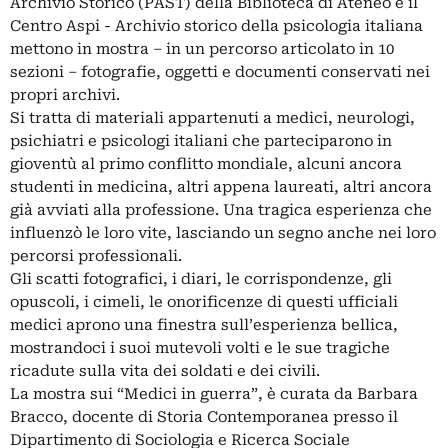
Archivio Storico (PAST) della Biblioteca di Ateneo e il
Centro Aspi - Archivio storico della psicologia italiana
mettono in mostra – in un percorso articolato in 10
sezioni – fotografie, oggetti e documenti conservati nei
propri archivi.
Si tratta di materiali appartenuti a medici, neurologi,
psichiatri e psicologi italiani che parteciparono in
gioventù al primo conflitto mondiale, alcuni ancora
studenti in medicina, altri appena laureati, altri ancora
già avviati alla professione. Una tragica esperienza che
influenzò le loro vite, lasciando un segno anche nei loro
percorsi professionali.
Gli scatti fotografici, i diari, le corrispondenze, gli
opuscoli, i cimeli, le onorificenze di questi ufficiali
medici aprono una finestra sull’esperienza bellica,
mostrandoci i suoi mutevoli volti e le sue tragiche
ricadute sulla vita dei soldati e dei civili.
La mostra sui “Medici in guerra”, è curata da Barbara
Bracco, docente di Storia Contemporanea presso il
Dipartimento di Sociologia e Ricerca Sociale