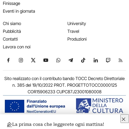
Finissage
Eventi in giornata
Chi siamo
University
Pubblicità
Travel
Contatti
Produzioni
Lavora con noi
Seguici su Facebook
Seguici su Instagram
Seguici su X
Seguici su YouTube
Seguici su WhatsApp
Seguici su Telegram
Seguici su TikTok
Seguici su Link
Seguici su
Segui
Sito realizzato con il contributo bando TOCC Decreto Direttoriale
n. 385 del 19/10/2022 PROT. PROGETTOTOCC0000125
COR15906233 CUPC87J23001080008
La prima cosa che leggerete ogni mattina!
© 2011-2026 ARTRIBUNE srl – Corso Vittorio Emanuele II, 287 –