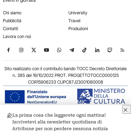
Eventi in giornata
Chi siamo
University
Pubblicità
Travel
Contatti
Produzioni
Lavora con noi
Seguici su Facebook
Seguici su Instagram
Seguici su X
Seguici su YouTube
Seguici su WhatsApp
Seguici su Telegram
Seguici su TikTok
Seguici su Link
Seguici su
Segui
Sito realizzato con il contributo bando TOCC Decreto Direttoriale
n. 385 del 19/10/2022 PROT. PROGETTOTOCC0000125
COR15906233 CUPC87J23001080008
La prima cosa che leggerete ogni mattina!
© 2011-2026 ARTRIBUNE srl – Corso Vittorio Emanuele II, 287 –
Iscrivetevi alla newsletter quotidiana di
00186 Roma - P.I. 11381581005
Artribune per non perdere nessuna notizia
Privacy: Responsabile della protezione dei dati personali