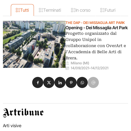
Tutti
Terminati
In corso
Futuri
THE DAP - DEI MISSAGLIA ART PARK
Opening - Dei Missaglia Art Park
Progetto organizzato dal
Gruppo Unipol in
collaborazione con OverArt e
l’Accademia di Belle Arti di
Brera.
Milano (MI)
14/09/2021
–
14/12/2021
Condividi su Facebook
Condividi su X
Condividi su LinkedIn
Condividi su Pinterest
Condividi su WhatsApp
Condividi su Email
Artribune
Arti visive