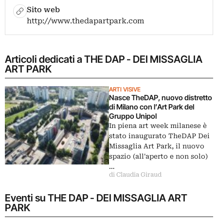
Sito web
http://www.thedapartpark.com
Articoli dedicati a THE DAP - DEI MISSAGLIA
ART PARK
ARTI VISIVE
Nasce TheDAP, nuovo distretto
di Milano con l’Art Park del
Gruppo Unipol
In piena art week milanese è
stato inaugurato TheDAP Dei
Missaglia Art Park, il nuovo
spazio (all'aperto e non solo)
…
di Claudia Giraud
Eventi su THE DAP - DEI MISSAGLIA ART
PARK