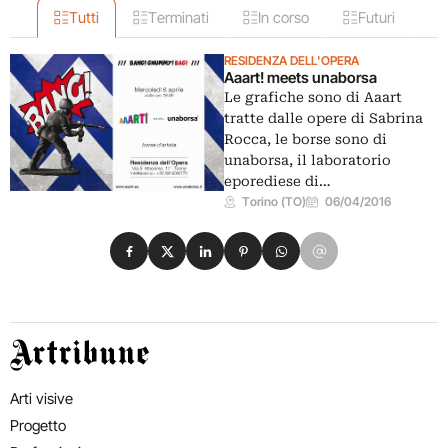
Tutti
Terminati
In corso
Futuri
RESIDENZA DELL'OPERA
Aaart! meets unaborsa
Le grafiche sono di Aaart
tratte dalle opere di Sabrina
Rocca, le borse sono di
unaborsa, il laboratorio
eporediese di…
Torino (TO)
06/04/2016
Condividi su Facebook
Condividi su X
Condividi su LinkedIn
Condividi su Pinterest
Condividi su WhatsApp
Condividi su Email
Artribune
Arti visive
Progetto