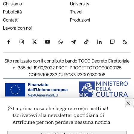
Chi siamo
University
Pubblicità
Travel
Contatti
Produzioni
Lavora con noi
Seguici su Facebook
Seguici su Instagram
Seguici su X
Seguici su YouTube
Seguici su WhatsApp
Seguici su Telegram
Seguici su TikTok
Seguici su Link
Seguici su
Segui
Sito realizzato con il contributo bando TOCC Decreto Direttoriale
n. 385 del 19/10/2022 PROT. PROGETTOTOCC0000125
COR15906233 CUPC87J23001080008
La prima cosa che leggerete ogni mattina!
© 2011-2026 ARTRIBUNE srl – Corso Vittorio Emanuele II, 287 –
Iscrivetevi alla newsletter quotidiana di
00186 Roma - P.I. 11381581005
Artribune per non perdere nessuna notizia
Privacy: Responsabile della protezione dei dati personali
ARTRIBUNE srl – Corso Vittorio Emanuele II, 287 – 00186 Roma