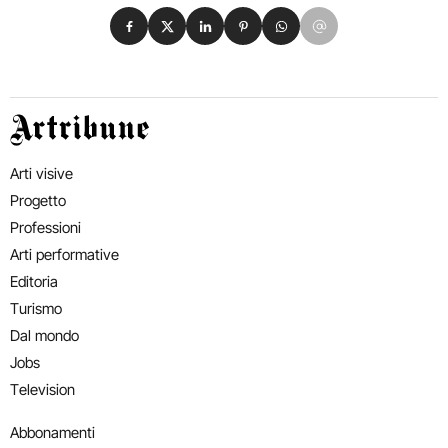
Condividi su Facebook
Condividi su X
Condividi su LinkedIn
Condividi su Pinterest
Condividi su WhatsApp
Condividi su Email
Artribune
Arti visive
Progetto
Professioni
Arti performative
Editoria
Turismo
Dal mondo
Jobs
Television
Abbonamenti