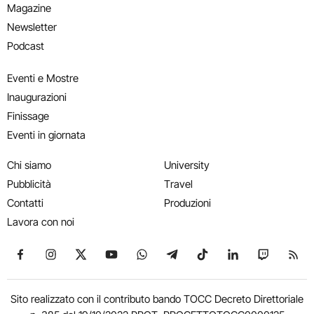
Magazine
Newsletter
Podcast
Eventi e Mostre
Inaugurazioni
Finissage
Eventi in giornata
Chi siamo
University
Pubblicità
Travel
Contatti
Produzioni
Lavora con noi
Seguici su Facebook
Seguici su Instagram
Seguici su X
Seguici su YouTube
Seguici su WhatsApp
Seguici su Telegram
Seguici su TikTok
Seguici su Link
Seguici su
Segui
Sito realizzato con il contributo bando TOCC Decreto Direttoriale