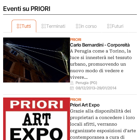
Eventi su PRIORI
Tutti
Terminati
In corso
Futuri
PRIORI
Carlo Bernardini - Corporeità
A Perugia come a Torino, la
luce si innesterà nel tessuto
urbano, promuovendo un
nuovo modo di vedere e
vivere…
Perugia (PG)
08/12/2013
–
29/01/2014
PRIORI
Priori Art Expo
Grazie alla disponibilità dei
proprietari a concedere i loro
locali sfitti, verranno
organizzate esposizioni d’arte
contemporanea a cura di