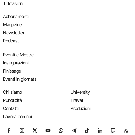
Television
Abbonamenti
Magazine
Newsletter
Podcast
Eventi e Mostre
Inaugurazioni
Finissage
Eventi in giornata
Chi siamo
University
Pubblicità
Travel
Contatti
Produzioni
Lavora con noi
Seguici su Facebook
Seguici su Instagram
Seguici su X
Seguici su YouTube
Seguici su WhatsApp
Seguici su Telegram
Seguici su TikTok
Seguici su Link
Seguici su
Segui