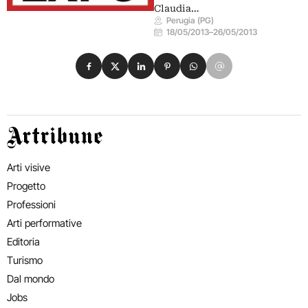
Claudia…
Perugia (PG)
18/05/2013
–
26/05/2013
Condividi su Facebook
Condividi su X
Condividi su LinkedIn
Condividi su Pinterest
Condividi su WhatsApp
Condividi su Email
Artribune
Arti visive
Progetto
Professioni
Arti performative
Editoria
Turismo
Dal mondo
Jobs