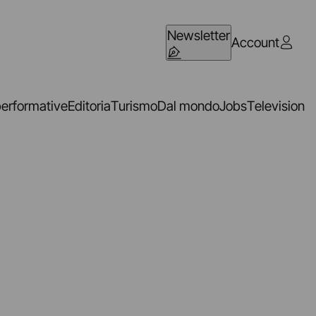
Newsletter
Account
performative
Editoria
Turismo
Dal mondo
Jobs
Television