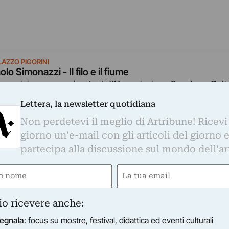
LAZZO PIGORINI
olo Simonazzi - Il filo e il fiume
esposizione, organizzata dall’Associazione Bondeno Cult
 stretta collaborazione con il Comune di Parma nell’ambi
Lettera, la newsletter quotidiana
ogramma ufficiale di Parma…
Non perdetevi il meglio di Artribune! Ricevi
25/03/2022
–
08/05/2022
Parma (PR)
giorno un'e-mail con gli articoli del giorno 
partecipa alla discussione sul mondo dell'ar
e
Email
ired)
(Required)
LAZZO PIGORINI
io ricevere anche:
anco Maria Ricci - I segni dell'uomo
egnala
: focus su mostre, festival, didattica ed eventi culturali
 figura del grande editore e intellettuale, recentemente