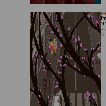
PA
Pa
HO
Fe