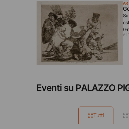
AR
Go
Sa
es
Gr
di
Eventi su PALAZZO PI
Tutti