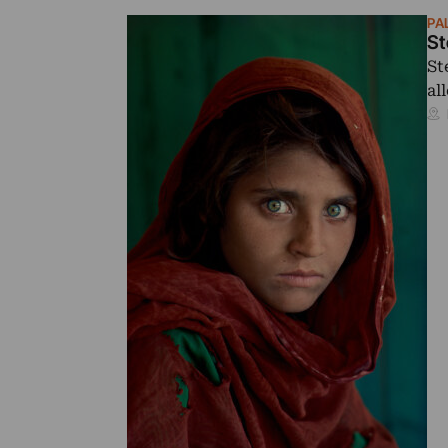
PA
St
St
al