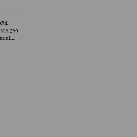
024
RMA 360
Canali…