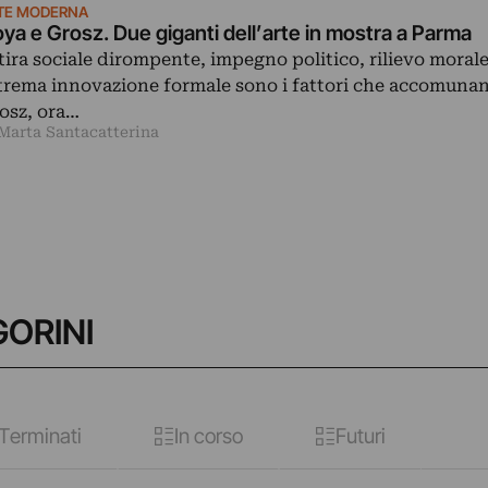
TE MODERNA
ya e Grosz. Due giganti dell’arte in mostra a Parma
tira sociale dirompente, impegno politico, rilievo moral
trema innovazione formale sono i fattori che accomuna
osz, ora…
 Marta Santacatterina
GORINI
Terminati
In corso
Futuri