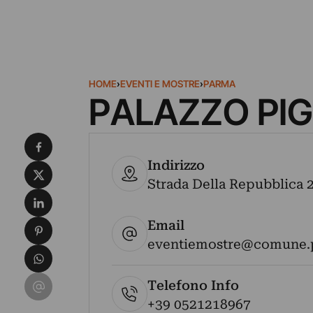
HOME
›
EVENTI E MOSTRE
›
PARMA
PALAZZO PIG
Condividi su Facebook
Indirizzo
Condividi su X
Strada Della Repubblica 29
Condividi su LinkedIn
Email
Condividi su Pinterest
eventiemostre@comune.p
Condividi su WhatsApp
Condividi su Email
Telefono Info
+39 0521218967