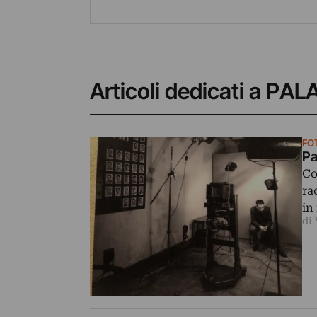
Articoli dedicati a PA
FO
Pa
Co
ra
in
di 