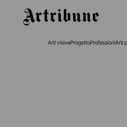
Artribune
Arti visive
Progetto
Professioni
Arti 