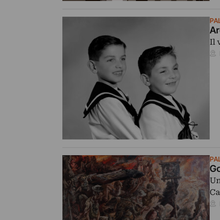
PA
Ar
Il
PA
Go
Un
Ca