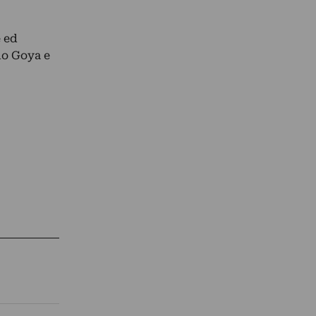
e ed
no Goya e