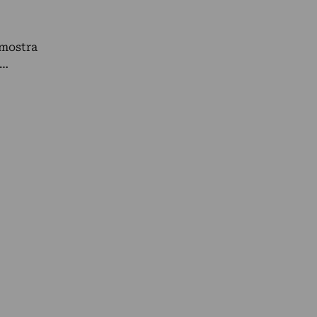
 mostra
e…