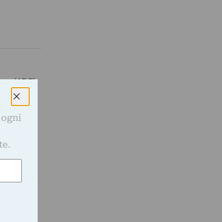
ura (ABC)
to del
 ogni
e
te.