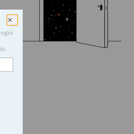
 ogni
e
te.