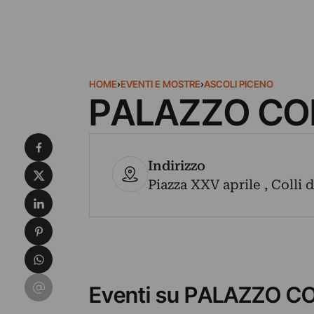
HOME
›
EVENTI E MOSTRE
›
ASCOLI PICENO
PALAZZO CO
Condividi su Facebook
Indirizzo
Condividi su X
Piazza XXV aprile , Colli d
Condividi su LinkedIn
Condividi su Pinterest
Condividi su WhatsApp
Condividi su Email
Eventi su PALAZZO C