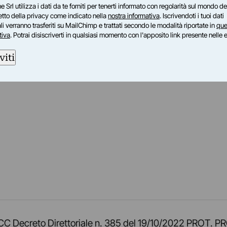
e Srl utilizza i dati da te forniti per tenerti informato con regolarità sul mondo del
petto della privacy come indicato nella
nostra informativa
. Iscrivendoti i tuoi dati
i verranno trasferiti su MailChimp e trattati secondo le modalità riportate in
que
tiva
. Potrai disiscriverti in qualsiasi momento con l'apposito link presente nelle 
viti
am
ok
inkedIn
su Twitch
ci su Rss
o TOCC Decreto Direttoriale n. 385 del 19/10/2022 