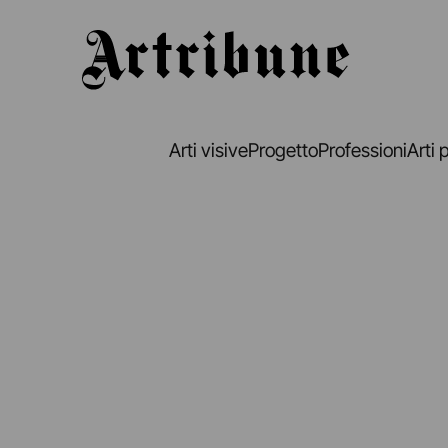
Artribune
Arti visive
Progetto
Professioni
Arti 