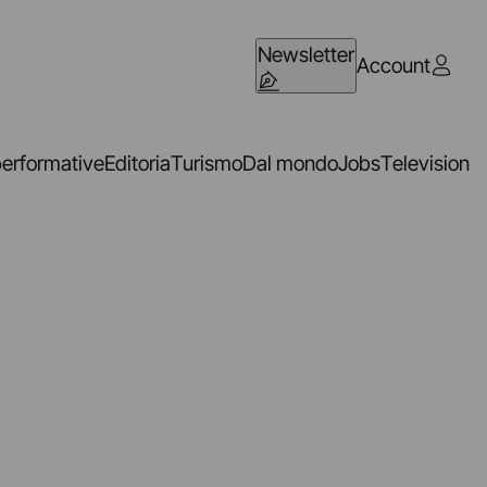
Newsletter
Account
performative
Editoria
Turismo
Dal mondo
Jobs
Television