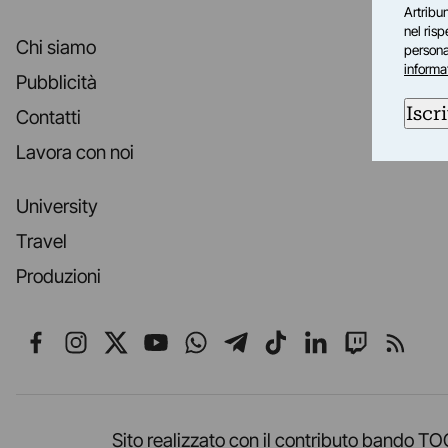
Artribun
nel ris
Chi siamo
personal
informa
Pubblicità
Iscri
Contatti
Lavora con noi
University
Travel
Produzioni
Seguici su Facebook
Seguici su Instagram
Seguici su X
Seguici su YouTube
Seguici su WhatsApp
Seguici su Telegr
Seguici su TikT
Seguici su L
Seguici 
Segui
Sito realizzato con il contributo band