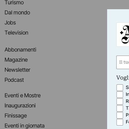
Turismo
Dal mondo
Jobs
Television
Abbonamenti
Nom
Magazine
(Requ
Newsletter
First
Vogl
Podcast
S
I
Eventi e Mostre
R
Inaugurazioni
T
P
Finissage
F
Eventi in giornata