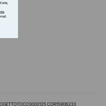
l'arte,
sta
email.
PROT. PROGETTOTOCC0000125 COR15906233