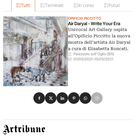
Tutti
Terminati
In corso
Futuri
OPIFICIO PICCITTO
Air Daryal - Write Your Era
Univocal Art Gallery ospita
all’Opificio Piccitto la nuova
mostra dell’artista Air Daryal
a cura di Elisabetta Roncati.
Palazzolo sull'Oglio (BS)
01/05/2021
–
15/05/2021
Condividi su Facebook
Condividi su X
Condividi su LinkedIn
Condividi su Pinterest
Condividi su WhatsApp
Condividi su Email
Artribune