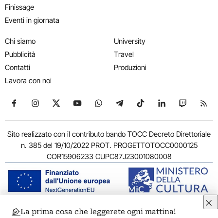
Finissage
Eventi in giornata
Chi siamo
University
Pubblicità
Travel
Contatti
Produzioni
Lavora con noi
Seguici su Facebook
Seguici su Instagram
Seguici su X
Seguici su YouTube
Seguici su WhatsApp
Seguici su Telegram
Seguici su TikTok
Seguici su Link
Seguici su
Segui
Sito realizzato con il contributo bando TOCC Decreto Direttoriale
n. 385 del 19/10/2022 PROT. PROGETTOTOCC0000125
COR15906233 CUPC87J23001080008
La prima cosa che leggerete ogni mattina!
© 2011-2026 ARTRIBUNE srl – Corso Vittorio Emanuele II, 287 –