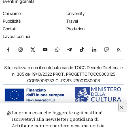
Eventi in giornata
Chi siamo
University
Pubblicità
Travel
Contatti
Produzioni
Lavora con noi
Seguici su Facebook
Seguici su Instagram
Seguici su X
Seguici su YouTube
Seguici su WhatsApp
Seguici su Telegram
Seguici su TikTok
Seguici su Link
Seguici su
Segui
Sito realizzato con il contributo bando TOCC Decreto Direttoriale
n. 385 del 19/10/2022 PROT. PROGETTOTOCC0000125
COR15906233 CUPC87J23001080008
La prima cosa che leggerete ogni mattina!
© 2011-2026 ARTRIBUNE srl – Corso Vittorio Emanuele II, 287 –
Iscrivetevi alla newsletter quotidiana di
00186 Roma - P.I. 11381581005
Artribune per non perdere nessuna notizia