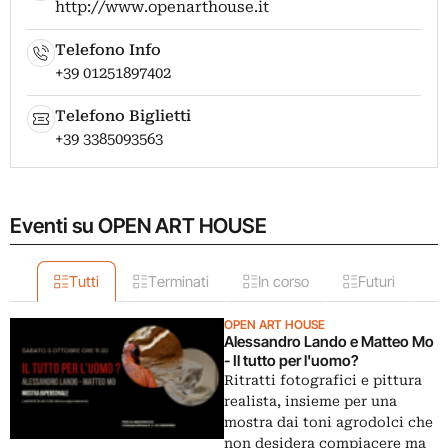
http://www.openarthouse.it
Telefono Info
+39 01251897402
Telefono Biglietti
+39 3385093563
Eventi su OPEN ART HOUSE
Tutti
Terminati
In corso
Futuri
OPEN ART HOUSE
Alessandro Lando e Matteo Mo
- Il tutto per l'uomo?
Ritratti fotografici e pittura
realista, insieme per una
mostra dai toni agrodolci che
non desidera compiacere ma