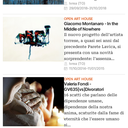
Ivrea (TO)
29/09/2018
–
31/10/2018
OPEN ART HOUSE
Giacomo Montanaro - In the
Middle of Nowhere
Il nuovo progetto dell’artista
torrese, a quasi sei anni dal
precedente Parete Lavica, si
presenta con una novità
sorprendente: l’assenza…
Ivrea (TO)
11/10/2014
–
11/01/2015
OPEN ART HOUSE
Valeria Fondi -
GV635[vs]Divoratori
16 scatti che parlano delle
dipendenze umane,
dipendenze della nostra
anima, scaturite dalla fame di
eternità che l’essere umano
si…