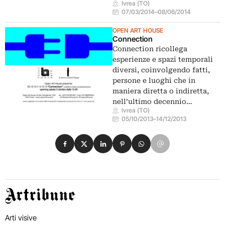
Ivrea (TO)
07/03/2014
–
08/06/2014
OPEN ART HOUSE
Connection
Connection ricollega
esperienze e spazi temporali
diversi, coinvolgendo fatti,
persone e luoghi che in
maniera diretta o indiretta,
nell’ultimo decennio…
Ivrea (TO)
05/10/2013
–
14/12/2013
Condividi su Facebook
Condividi su X
Condividi su LinkedIn
Condividi su Pinterest
Condividi su WhatsApp
Condividi su Email
Artribune
Arti visive