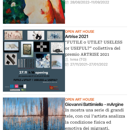
28/08/2022
–
11/09/2022
OPEN ART HOUSE
Artrise 2021
“FUTILE o UTILE? USELESS
or USEFUL?” collettiva del
premio ARTRISE 2021
Ivrea (TO)
27/11/2021
–
27/01/2022
OPEN ART HOUSE
Giovanni Battimiello - mArgine
In mostra una serie di grandi
tele, con cui l’artista analizza
la condizione fisica ed
emotiva dei migranti.