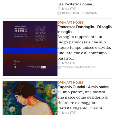
usa l’estetica come…
Ivrea (TO)
05/10/2024
–
05/11/2024
OPEN ART HOUSE
Francesca Dondoglio - Di soglia
in soglia
La soglia rappresenta un
luogo paradossale che allo
stesso tempo unisce e divide,
uno iato che è al contempo
baratro…
Ivrea (TO)
11/03/2023
–
15/04/2023
OPEN ART HOUSE
Eugenio Guarini - A mio padre
“A mio padre”, una mostra
che nasce come desiderio di
ricordare e omaggiare
l’artista Eugenio Guarini.
Ivrea (TO)