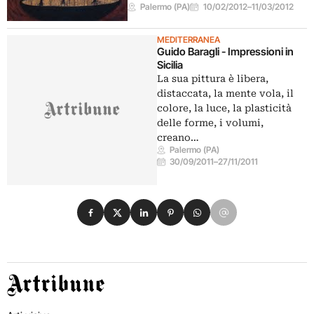
Palermo (PA)
10/02/2012
–
11/03/2012
MEDITERRANEA
Guido Baragli - Impressioni in
Sicilia
La sua pittura è libera,
distaccata, la mente vola, il
colore, la luce, la plasticità
delle forme, i volumi,
creano…
Palermo (PA)
30/09/2011
–
27/11/2011
Condividi su Facebook
Condividi su X
Condividi su LinkedIn
Condividi su Pinterest
Condividi su WhatsApp
Condividi su Email
Artribune