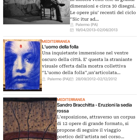
dimensioni e circa 30 disegni.
Le opere piu’ recenti del ciclo
‘’Sic itur ad…
Palermo (PA)
19/04/2013
–
02/06/2013
MEDITERRANEA
L’uomo della folla
Una inquietante immersione nel ventre
oscuro della città. E’ questa la straniante
visuale offerta dalla mostra collettiva
‘’L’uomo della folla’’,un’articolata…
Palermo (PA)
28/09/2012
–
02/12/2012
MEDITERRANEA
Sandro Bracchitta - Eruzioni la sedia
rossa
L’esposizione, attraverso un corpus
di 12 opere di grande formato, si
propone di seguire il viaggio
poetico dell’artista nel corso…