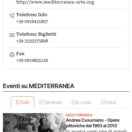
http://www.mediterranea-arte.org
Telefono Info
+39 0918431857
Telefono Biglietti
+39 3335375808
Fax
+39 0919825126
Eventi su MEDITERRANEA
Tutti
Terminati
In corso
Futuri
MEDITERRANEA
Andrea Cusumano - Opere
pittoriche dal 1993 al 2013
In mostra venti tele di grandi