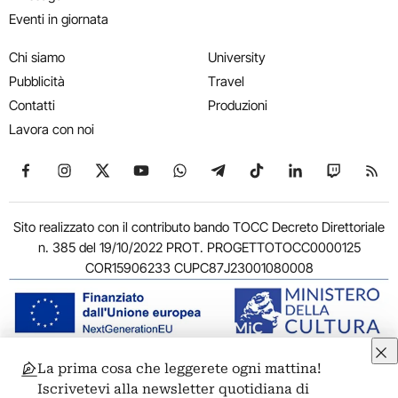
Eventi in giornata
Chi siamo
University
Pubblicità
Travel
Contatti
Produzioni
Lavora con noi
Seguici su Facebook
Seguici su Instagram
Seguici su X
Seguici su YouTube
Seguici su WhatsApp
Seguici su Telegram
Seguici su TikTok
Seguici su Link
Seguici su
Segui
Sito realizzato con il contributo bando TOCC Decreto Direttoriale
n. 385 del 19/10/2022 PROT. PROGETTOTOCC0000125
COR15906233 CUPC87J23001080008
La prima cosa che leggerete ogni mattina!
© 2011-2026 ARTRIBUNE srl – Corso Vittorio Emanuele II, 287 –
Iscrivetevi alla newsletter quotidiana di
00186 Roma - P.I. 11381581005