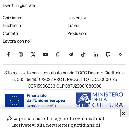
Eventi in giornata
Chi siamo
University
Pubblicità
Travel
Contatti
Produzioni
Lavora con noi
Seguici su Facebook
Seguici su Instagram
Seguici su X
Seguici su YouTube
Seguici su WhatsApp
Seguici su Telegram
Seguici su TikTok
Seguici su Link
Seguici su
Segui
Sito realizzato con il contributo bando TOCC Decreto Direttoriale
n. 385 del 19/10/2022 PROT. PROGETTOTOCC0000125
COR15906233 CUPC87J23001080008
La prima cosa che leggerete ogni mattina!
© 2011-2026 ARTRIBUNE srl – Corso Vittorio Emanuele II, 287 –
Iscrivetevi alla newsletter quotidiana di
00186 Roma - P.I. 11381581005