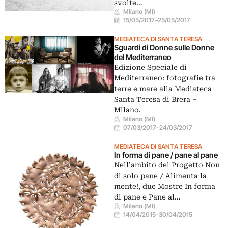
svolte…
Milano (MI)
15/05/2017
–
25/05/2017
MEDIATECA DI SANTA TERESA
Sguardi di Donne sulle Donne
del Mediterraneo
Edizione Speciale di
Mediterraneo: fotografie tra
terre e mare alla Mediateca
Santa Teresa di Brera –
Milano.
Milano (MI)
07/03/2017
–
24/03/2017
MEDIATECA DI SANTA TERESA
In forma di pane / pane al pane
Nell’ambito del Progetto Non
di solo pane / Alimenta la
mente!, due Mostre In forma
di pane e Pane al…
Milano (MI)
14/04/2015
–
30/04/2015