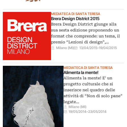
MEDIATECA DI SANTA TERESA
Brera Design District 2015
Brera Design District giunge alla
sua sesta edizione proponendo un
format che comprende: un tema, il
premio “Lezioni di design”,…
Milano (MI)
13/04/2015
–
19/04/2015
MEDIATECA DI SANTA TERESA
Alimenta la mente!
Alimenta la mente! E’ un
progetto culturale che si
inserisce nel quadro delle
attività di “Non di solo pane”
legate…
Milano (MI)
19/05/2014
–
23/05/2014