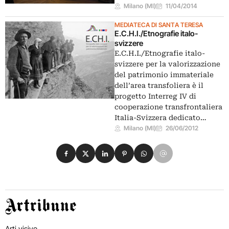
Milano (MI)
11/04/2014
MEDIATECA DI SANTA TERESA
E.C.H.I./Etnografie italo-
svizzere
E.C.H.I./Etnografie italo-
svizzere per la valorizzazione
del patrimonio immateriale
dell’area transfoliera è il
progetto Interreg IV di
cooperazione transfrontaliera
Italia-Svizzera dedicato…
Milano (MI)
26/06/2012
Condividi su Facebook
Condividi su X
Condividi su LinkedIn
Condividi su Pinterest
Condividi su WhatsApp
Condividi su Email
Artribune
Arti visive