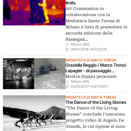
limits
Art Commission in
collaborazione con la
Mediateca Santa Teresa di
Milano è lieta di presentare la
seconda edizione della
Rassegna…
Milano (MI)
08/11/2018
–
16/11/2018
MEDIATECA DI SANTA TERESA
Graziella Reggio / Marco Tronci
Lepagier - di passaggio…
Mostra doppia personale
Milano (MI)
24/10/2017
–
03/11/2017
MEDIATECA DI SANTA TERESA
The Dance of the Living Stones
“The Dance of the Living
Stones” conclude l’omonimo
progetto video di Angelo De
Grande, le cui riprese si sono