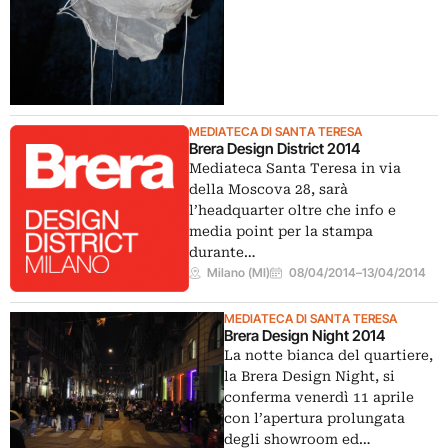
MEDIATECA DI SANTA TERESA
Brera Design District 2014
Mediateca Santa Teresa in via
della Moscova 28, sarà
l’headquarter oltre che info e
media point per la stampa
durante…
Milano (MI)
08/04/2014
–
13/04/2014
MEDIATECA DI SANTA TERESA
Brera Design Night 2014
La notte bianca del quartiere,
la Brera Design Night, si
conferma venerdì 11 aprile
con l’apertura prolungata
degli showroom ed…