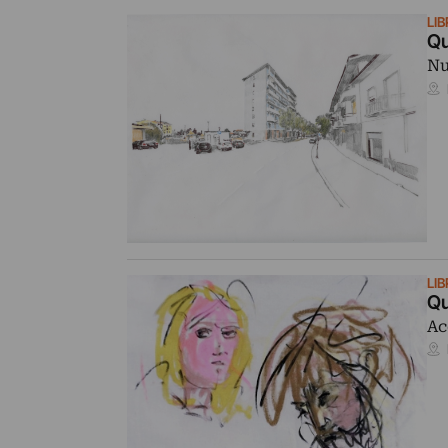
LI
Qu
Nu
LI
Qu
Ac