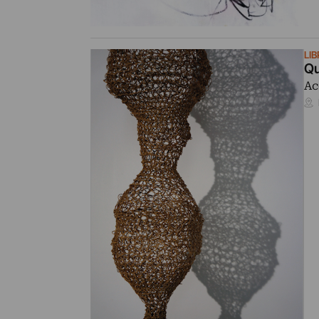
LI
Qu
Ac