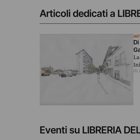
Articoli dedicati a LI
AR
Di
Ga
La
In
di
Eventi su LIBRERIA D