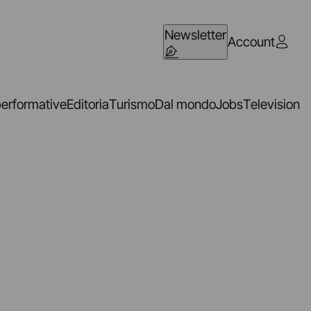
Newsletter
Account
performative
Editoria
Turismo
Dal mondo
Jobs
Television