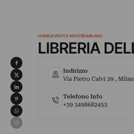
HOME
›
EVENTI E MOSTRE
›
MILANO
LIBRERIA DE
Condividi su Facebook
Indirizzo
Condividi su X
Via Pietro Calvi 29 , Milan
Condividi su LinkedIn
Telefono Info
Condividi su Pinterest
+39 3498682453
Condividi su WhatsApp
Condividi su Email