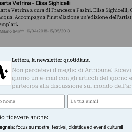
arta Vetrina - Elisa Sighicelli
arta Vetrina a cura di Francesca Pasini. Elisa Sighicelli,
acqua. Accompagna l’installazione un’edizione dell’artist
emplari.
16/04/2018
–
15/05/2018
Milano (MI)
Lettera, la newsletter quotidiana
Non perdetevi il meglio di Artribune! Ricevi
giorno un'e-mail con gli articoli del giorno 
BRERIA DELLE DONNE
partecipa alla discussione sul mondo dell'ar
arta Vetrina - Sophie Ko
tiste contemporanee raccontano la loro relazione con l’art
e
Email
 donne, i pensieri.
gatorio)
(Obbligatorio)
21/03/2018
–
21/04/2018
Milano (MI)
io ricevere anche:
egnala
: focus su mostre, festival, didattica ed eventi culturali