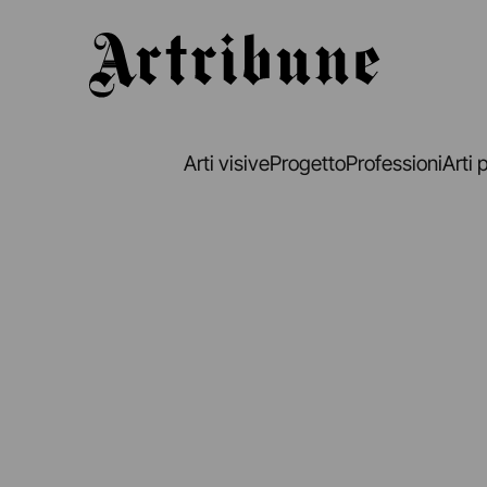
Artribune
Arti visive
Progetto
Professioni
Arti 