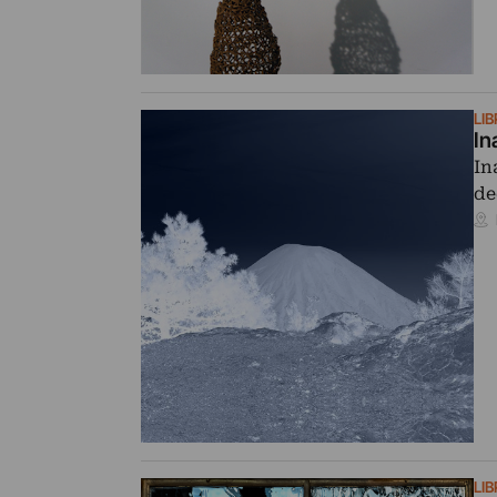
LI
In
In
de
LI