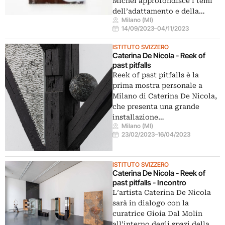
Michel approfondisce i temi
dell’adattamento e della…
Milano (MI)
14/09/2023
–
04/11/2023
ISTITUTO SVIZZERO
Caterina De Nicola - Reek of
past pitfalls
Reek of past pitfalls è la
prima mostra personale a
Milano di Caterina De Nicola,
che presenta una grande
installazione…
Milano (MI)
23/02/2023
–
16/04/2023
ISTITUTO SVIZZERO
Caterina De Nicola - Reek of
past pitfalls - Incontro
L’artista Caterina De Nicola
sarà in dialogo con la
curatrice Gioia Dal Molin
all’interno degli spazi della