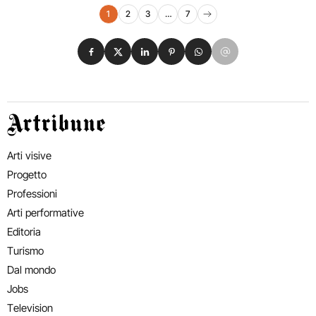
Navigazione eventi
1
2
3
…
7
Pagina successiva
Condividi su Facebook
Condividi su X
Condividi su LinkedIn
Condividi su Pinterest
Condividi su WhatsApp
Condividi su Email
Artribune
Arti visive
Progetto
Professioni
Arti performative
Editoria
Turismo
Dal mondo
Jobs
Television