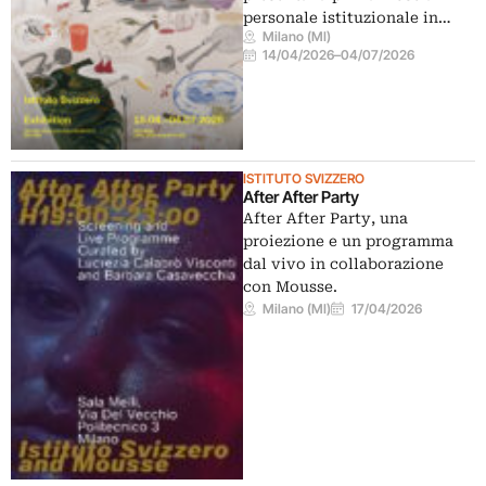
personale istituzionale in…
Milano (MI)
14/04/2026
–
04/07/2026
ISTITUTO SVIZZERO
After After Party
After After Party, una
proiezione e un programma
dal vivo in collaborazione
con Mousse.
Milano (MI)
17/04/2026