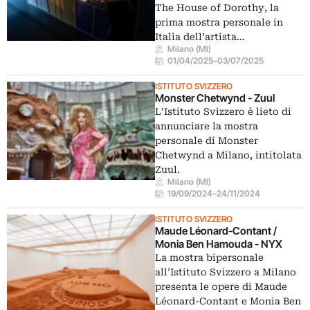
The House of Dorothy, la
prima mostra personale in
Italia dell’artista…
Milano (MI)
01/04/2025
–
03/07/2025
ISTITUTO SVIZZERO
Monster Chetwynd - Zuul
L’Istituto Svizzero è lieto di
annunciare la mostra
personale di Monster
Chetwynd a Milano, intitolata
Zuul.
Milano (MI)
19/09/2024
–
24/11/2024
ISTITUTO SVIZZERO
Maude Léonard-Contant /
Monia Ben Hamouda - NYX
La mostra bipersonale
all’Istituto Svizzero a Milano
presenta le opere di Maude
Léonard-Contant e Monia Ben