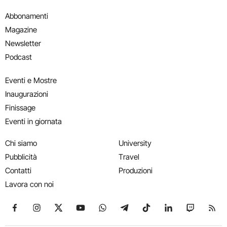
Abbonamenti
Magazine
Newsletter
Podcast
Eventi e Mostre
Inaugurazioni
Finissage
Eventi in giornata
Chi siamo
University
Pubblicità
Travel
Contatti
Produzioni
Lavora con noi
Seguici su Facebook
Seguici su Instagram
Seguici su X
Seguici su YouTube
Seguici su WhatsApp
Seguici su Telegram
Seguici su TikTok
Seguici su Link
Seguici su
Segui