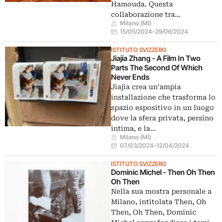
Hamouda. Questa
collaborazione tra…
Milano (MI)
15/05/2024
–
29/06/2024
ISTITUTO SVIZZERO
Jiajia Zhang - A Film In Two
Parts The Second Of Which
Never Ends
Jiajia crea un’ampia
installazione che trasforma lo
spazio espositivo in un luogo
dove la sfera privata, persino
intima, e la…
Milano (MI)
07/03/2024
–
12/04/2024
ISTITUTO SVIZZERO
Dominic Michel - Then Oh Then
Oh Then
Nella sua mostra personale a
Milano, intitolata Then, Oh
Then, Oh Then, Dominic