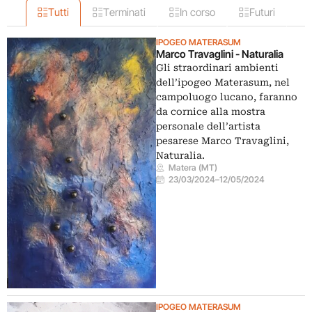
Tutti
Terminati
In corso
Futuri
IPOGEO MATERASUM
Marco Travaglini - Naturalia
Gli straordinari ambienti
dell’ipogeo Materasum, nel
campoluogo lucano, faranno
da cornice alla mostra
personale dell’artista
pesarese Marco Travaglini,
Naturalia.
Matera (MT)
23/03/2024
–
12/05/2024
IPOGEO MATERASUM