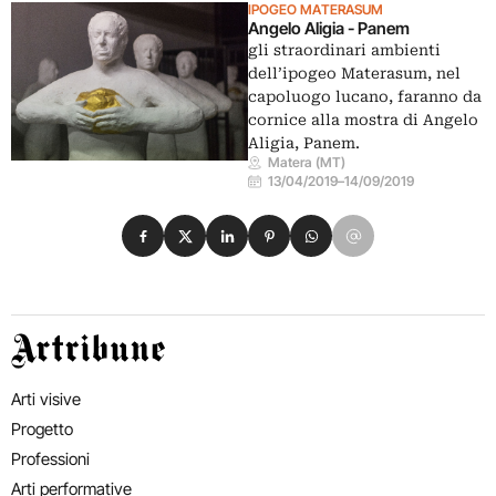
IPOGEO MATERASUM
Angelo Aligia - Panem
gli straordinari ambienti
dell’ipogeo Materasum, nel
capoluogo lucano, faranno da
cornice alla mostra di Angelo
Aligia, Panem.
Matera (MT)
13/04/2019
–
14/09/2019
Condividi su Facebook
Condividi su X
Condividi su LinkedIn
Condividi su Pinterest
Condividi su WhatsApp
Condividi su Email
Artribune
Arti visive
Progetto
Professioni
Arti performative