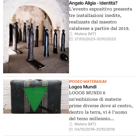
Angelo Aligia - Identità?
L’evento espositivo presenta
tre installazioni inedite,
realizzate dal maestro
calabrese a partire dal 2019.
Matera (MT)
27/05/2023
–
31/10/2023
IPOGEO MATERASUM
Logos Mundi
LOGOS MUNDI è
un’esibizione di materie
prime diverse dove al centro,
dentro la terra, vi è l’uomo
del terzo millennio…
Matera (MT)
04/10/2019
–
31/10/2019