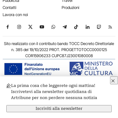
Pubblicità
Travel
Contatti
Produzioni
Lavora con noi
Seguici su Facebook
Seguici su Instagram
Seguici su X
Seguici su YouTube
Seguici su WhatsApp
Seguici su Telegram
Seguici su TikTok
Seguici su Link
Seguici su
Segui
Sito realizzato con il contributo bando TOCC Decreto Direttoriale
n. 385 del 19/10/2022 PROT. PROGETTOTOCC0000125
COR15906233 CUPC87J23001080008
La prima cosa che leggerete ogni mattina!
© 2011-2026 ARTRIBUNE srl – Corso Vittorio Emanuele II, 287 –
Iscrivetevi alla newsletter quotidiana di
00186 Roma - P.I. 11381581005
Artribune per non perdere nessuna notizia
Privacy: Responsabile della protezione dei dati personali
ARTRIBUNE srl – Corso Vittorio Emanuele II, 287 – 00186 Roma
Iscriviti alla newsletter
Termini e condizioni
Privacy Policy
Cookie Policy
Credits