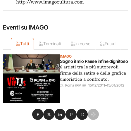
http://www.imagocultura.com
Eventi su IMAGO
Tutti
Terminati
In corso
Futuri
IMAGO
Sogno il mio Paese infine dignitoso
6 artisti tra le più autorevoli
firme della satira e della grafica
umoristica a confronto.
Roma (RM)
15/12/2011
–
15/01/2012
Condividi su Facebook
Condividi su X
Condividi su LinkedIn
Condividi su Pinterest
Condividi su WhatsApp
Condividi su Email