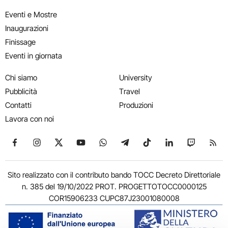
Eventi e Mostre
Inaugurazioni
Finissage
Eventi in giornata
Chi siamo
University
Pubblicità
Travel
Contatti
Produzioni
Lavora con noi
Seguici su Facebook
Seguici su Instagram
Seguici su X
Seguici su YouTube
Seguici su WhatsApp
Seguici su Telegram
Seguici su TikTok
Seguici su Link
Seguici su
Segui
Sito realizzato con il contributo bando TOCC Decreto Direttoriale
n. 385 del 19/10/2022 PROT. PROGETTOTOCC0000125
COR15906233 CUPC87J23001080008