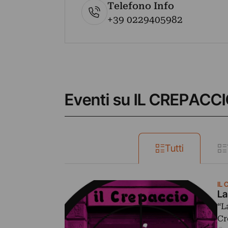
Telefono Info
+39 0229405982
Eventi su IL CREPACC
Tutti
IL
La
“L
Cr