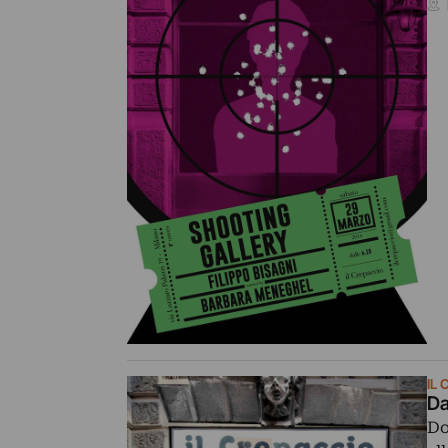
IL
Da
Do