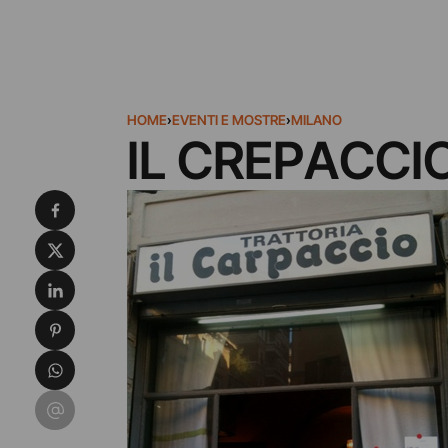
HOME
›
EVENTI E MOSTRE
›
MILANO
IL CREPACCI
Condividi su Facebook
Condividi su X
Condividi su LinkedIn
Condividi su Pinterest
Condividi su WhatsApp
Condividi su Email