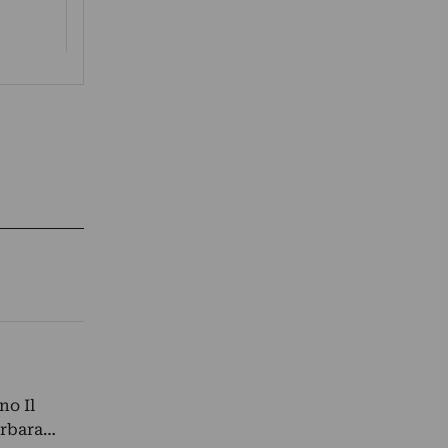
no Il
arbara…