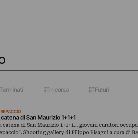
IO
Terminati
In corso
Futuri
 CREPACCIO
 catena di San Maurizio 1+1+1
a catena di San Maurizio 1+1+1… giovani curatori occupa
epaccio”. Shooting gallery di Filippo Bisagni a cura di B