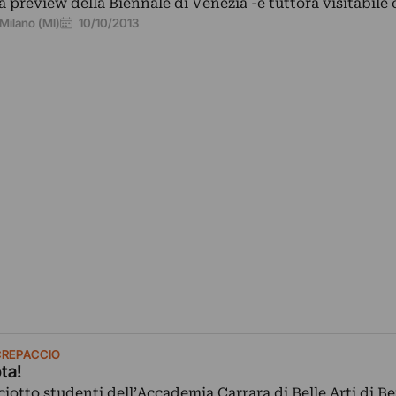
la preview della Biennale di Venezia -e tuttora visitabile
10/10/2013
Milano (MI)
 CREPACCIO
ta!
ciotto studenti dell’Accademia Carrara di Belle Arti di B