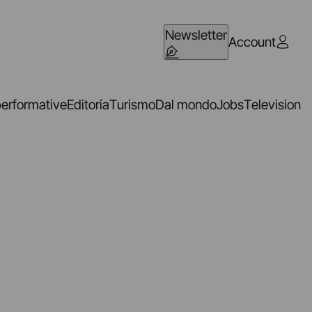
Newsletter
Account
performative
Editoria
Turismo
Dal mondo
Jobs
Television