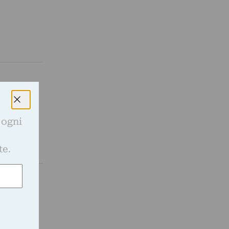
 e
 ogni
e
te.
l loro