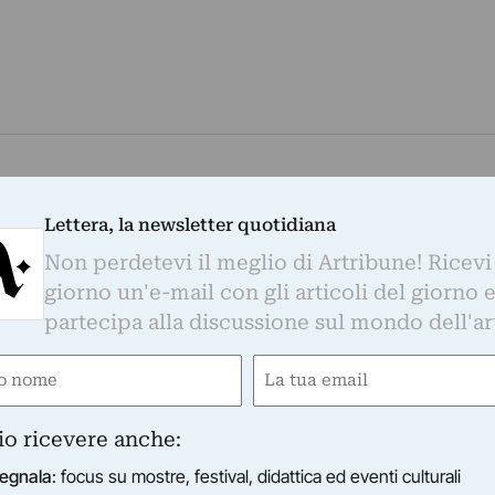
ente – una vetrina per artisti emergenti. In tempi di crisi
Lettera, la newsletter quotidiana
er mettersi…
Non perdetevi il meglio di Artribune! Ricevi
giorno un'e-mail con gli articoli del giorno 
partecipa alla discussione sul mondo dell'ar
e
Email
 CREPACCIO
racrepaccio Paradise
ired)
(Required)
 Crepaccio ventiquattro artisti sono invitati ad allestire i
io ricevere anche:
voro nell’arco di una serata.
egnala
: focus su mostre, festival, didattica ed eventi culturali
03/10/2012
Milano (MI)