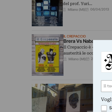
del prof. Yuri…
06/04/2013
Milano (MI)
IL CREPACCIO
Brera Vs Naba
Il Crepaccio è -letteralm
austerità le occasioni p
23/10/2012
Milano (MI)
Nom
IL
St
(Requ
First
Al
Vogl
la
S