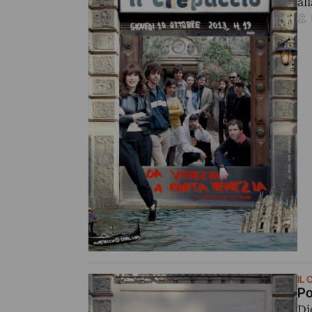
al
IL
Po
Di