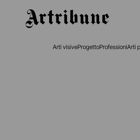
Artribune
Arti visive
Progetto
Professioni
Arti 