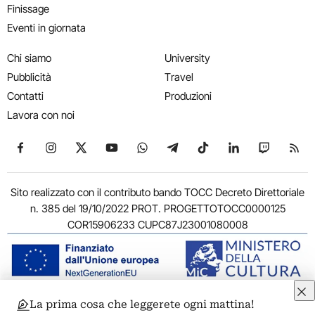
Finissage
Eventi in giornata
Chi siamo
University
Pubblicità
Travel
Contatti
Produzioni
Lavora con noi
Seguici su Facebook
Seguici su Instagram
Seguici su X
Seguici su YouTube
Seguici su WhatsApp
Seguici su Telegram
Seguici su TikTok
Seguici su Link
Seguici su
Segui
Sito realizzato con il contributo bando TOCC Decreto Direttoriale
n. 385 del 19/10/2022 PROT. PROGETTOTOCC0000125
COR15906233 CUPC87J23001080008
La prima cosa che leggerete ogni mattina!
© 2011-2026 ARTRIBUNE srl – Corso Vittorio Emanuele II, 287 –