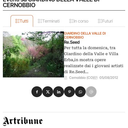
CERNOBBIO
Tutti
Terminati
In corso
Futuri
GIARDINO DELLA VALLE DI
CERNOBBIO
Re.Seed
Per tutta la domenica, tra
Giardino della Valle e Villa
Erba,in mostra opere
realizzate dai i giovani artisti
di Re.Seed…
Cernobbio (CO)
05/08/2012
Condividi su Facebook
Condividi su X
Condividi su LinkedIn
Condividi su Pinterest
Condividi su WhatsApp
Condividi su Email
Artribune