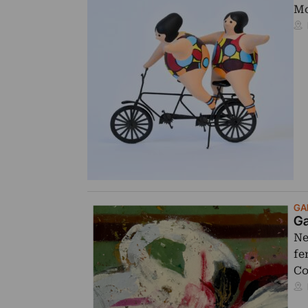
Mo
GAL
Ga
Ne
fe
Co