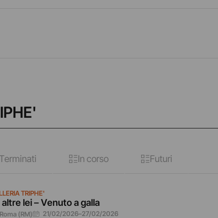
IPHE'
Terminati
In corso
Futuri
LERIA TRIPHE'
 altre lei – Venuto a galla
21/02/2026
–
27/02/2026
Roma (RM)