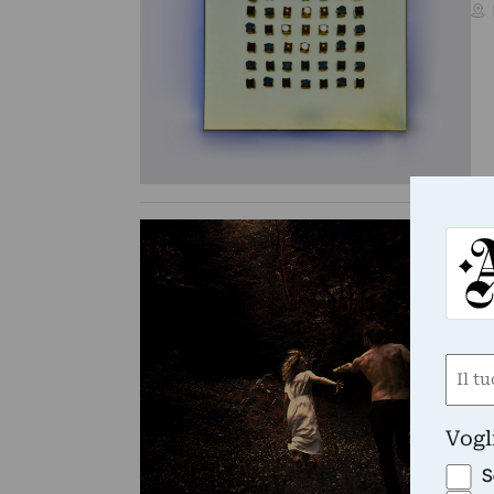
GAL
Fi
La
di
Nom
(Obbli
Nome
Vogl
S