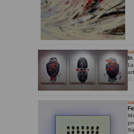
GAL
In
La
ar
GAL
Fe
Mo
pr
Na