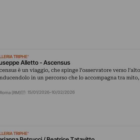
LERIA TRIPHE'
useppe Alletto - Ascensus
census è un viaggio, che spinge l’osservatore verso l’alt
nducendolo in un percorso che lo accompagna tra mito
…
15/01/2026
–
10/02/2026
Roma (RM)
LERIA TRIPHE'
rianna Petrucci / Beatrice Tatavitto