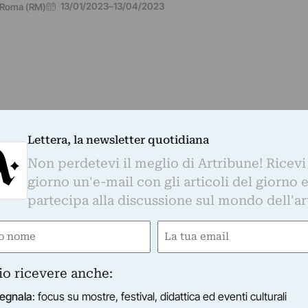
13/01/2023
–
13/04/2023
Roma (RM)
Lettera, la newsletter quotidiana
LERIA TRIPHE'
orella Vair - Onirica
Non perdetevi il meglio di Artribune! Ricevi
 galleria Triphè presenta “onirica”, mostra personale di 
giorno un'e-mail con gli articoli del giorno 
 Fiorella Vair.
partecipa alla discussione sul mondo dell'ar
18/03/2022
–
25/04/2022
Roma (RM)
e
Email
gatorio)
(Obbligatorio)
io ricevere anche:
egnala
: focus su mostre, festival, didattica ed eventi culturali