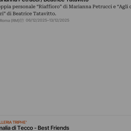
ppia personale “Riaffioro” di Marianna Petrucci e “Agli 
tri” di Beatrice Tatavitto.
06/12/2025
–
13/12/2025
Roma (RM)
LERIA TRIPHE'
alia di Tecco - Best Friends