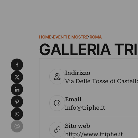
HOME
›
EVENTI E MOSTRE
›
ROMA
GALLERIA TR
Condividi su Facebook
Indirizzo
Condividi su X
Via Delle Fosse di Castell
Condividi su LinkedIn
Email
Condividi su Pinterest
info@triphe.it
Condividi su WhatsApp
Condividi su Email
Sito web
http://www.triphe.it