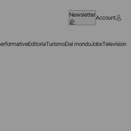
Newsletter
Account
performative
Editoria
Turismo
Dal mondo
Jobs
Television