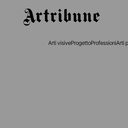
Artribune
Arti visive
Progetto
Professioni
Arti 