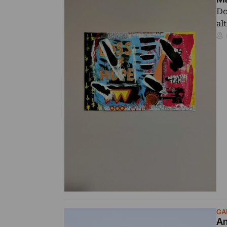
Do
al
GAL
Am