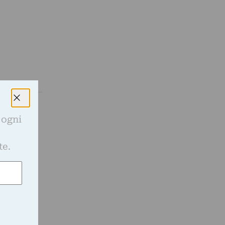
 ogni
fotografia
e
te.