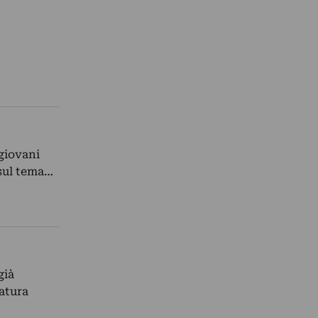
giovani
 sul tema…
già
atura