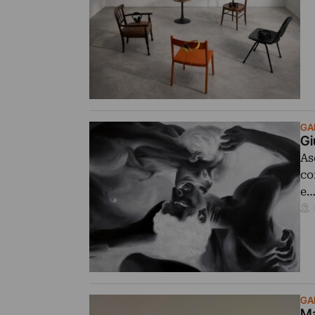
GAL
Gi
As
co
e
GAL
Ma