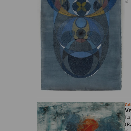
GA
Ve
La
(R