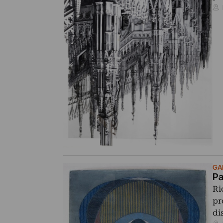
GA
Pa
Ri
pr
di