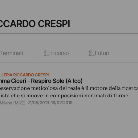
RICCARDO CRESPI
Terminati
In corso
Futuri
LLERIA RICCARDO CRESPI
ma Ciceri - Respiro Sole (A Ico)
osservazione meticolosa del reale è il motore della ricerc
tista che si muove in composizioni minimali di forme…
21/05/2019
–
19/07/2019
Milano (MI)