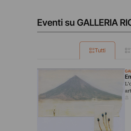
Eventi su GALLERIA 
Tutti
GA
Em
L’
ar