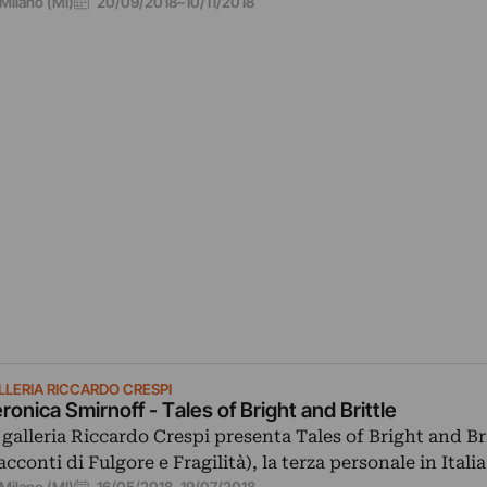
20/09/2018
–
10/11/2018
Milano (MI)
LLERIA RICCARDO CRESPI
ronica Smirnoff - Tales of Bright and Brittle
 galleria Riccardo Crespi presenta Tales of Bright and Br
acconti di Fulgore e Fragilità), la terza personale in Itali
16/05/2018
–
19/07/2018