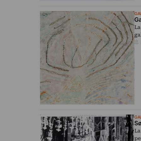
GA
Ga
La
ga
GA
Sø
La
pe