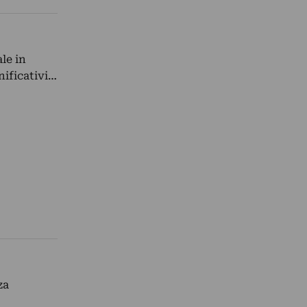
le in
gnificativi…
za