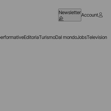
Newsletter
Account
performative
Editoria
Turismo
Dal mondo
Jobs
Television