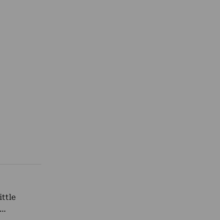
ittle
a…