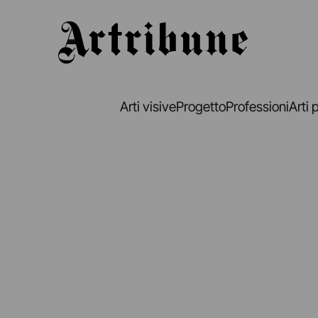
Artribune
Arti visive
Progetto
Professioni
Arti 