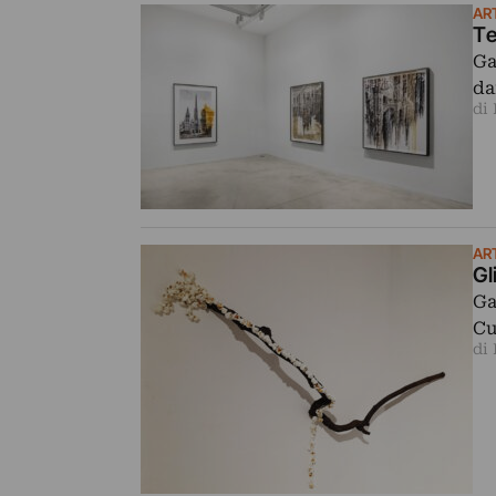
AR
Te
Ga
da
di 
AR
Gl
Ga
Cu
di 