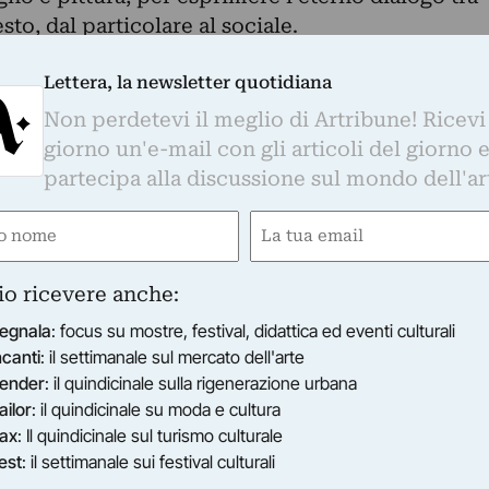
esto, dal particolare al sociale.
ecente di ‘cancellature’ Senza Titolo, brandelli d
Lettera, la newsletter quotidiana
rnali e riviste, frammenti e pagine che sono state
poi materialmente cancellate, fino a far emergere 
Non perdetevi il meglio di Artribune! Ricevi
ari.
giorno un'e-mail con gli articoli del giorno 
ono come tableaux vivants, sono più metafore in
partecipa alla discussione sul mondo dell'ar
ompiuto: in Non Potete Andare via anche se il
e
Email
onvolge la camera fissa riprende una scena
gatorio)
(Obbligatorio)
a, al contrario in Respiro Sole è l’artista a
lla casualità rituale del quotidiano: un
io ricevere anche:
ocalizzare l’attenzione sull’essenziale.
egnala
: focus su mostre, festival, didattica ed eventi culturali
dia proiezione del 2010, Approfittando del
ncanti
: il settimanale sul mercato dell'arte
ontinuità di una pratica quasi ascetica, e due
ender
: il quindicinale sulla rigenerazione urbana
cristallizzano in pochi elementi l’universo
ailor
: il quindicinale su moda e cultura
ax
: Il quindicinale sul turismo culturale
.
est
: il settimanale sui festival culturali