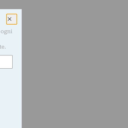
i
i
 ogni
e
te.