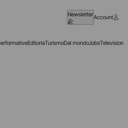
Newsletter
Account
performative
Editoria
Turismo
Dal mondo
Jobs
Television