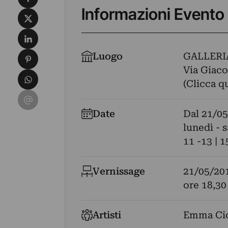
Informazioni Evento
Condividi su X
Condividi su LinkedIn
Condividi su Pinterest
Luogo
GALLERI
Via Giaco
Condividi su WhatsApp
(Clicca q
Condividi su Email
Date
Dal
21/05
lunedì - 
11 -13 | 1
Vernissage
21/05/20
ore 18,30
Artisti
Emma Cic