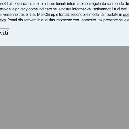
e Srl utilizza i dati da te forniti per tenerti informato con regolarità sul mondo del
petto della privacy come indicato nella
nostra informativa
. Iscrivendoti i tuoi dati
i verranno trasferiti su MailChimp e trattati secondo le modalità riportate in
que
tiva
. Potrai disiscriverti in qualsiasi momento con l'apposito link presente nelle 
viti