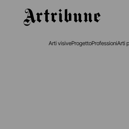
Artribune
Arti visive
Progetto
Professioni
Arti 