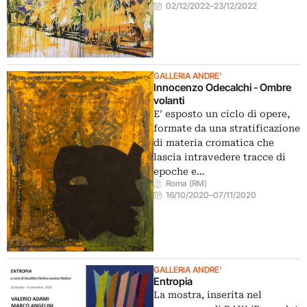
02/12/2022
–
23/12/2022
GALLERIA ANDRE'
Innocenzo Odecalchi - Ombre
volanti
E’ esposto un ciclo di opere,
formate da una stratificazione
di materia cromatica che
lascia intravedere tracce di
epoche e…
Roma (RM)
16/10/2020
–
07/11/2020
GALLERIA ANDRE'
Entropia
La mostra, inserita nel