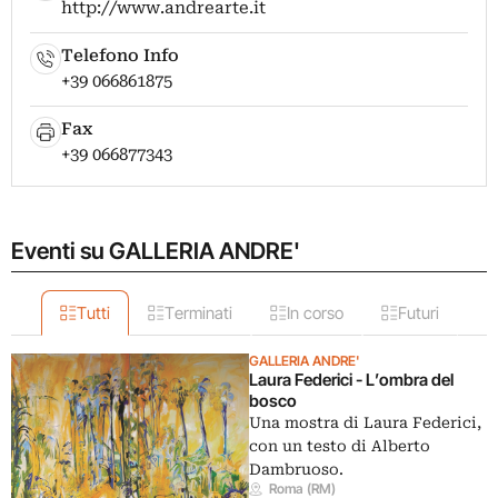
http://www.andrearte.it
Telefono Info
+39 066861875
Fax
+39 066877343
Eventi su GALLERIA ANDRE'
Tutti
Terminati
In corso
Futuri
GALLERIA ANDRE'
Laura Federici - L’ombra del
bosco
Una mostra di Laura Federici,
con un testo di Alberto
Dambruoso.
Roma (RM)