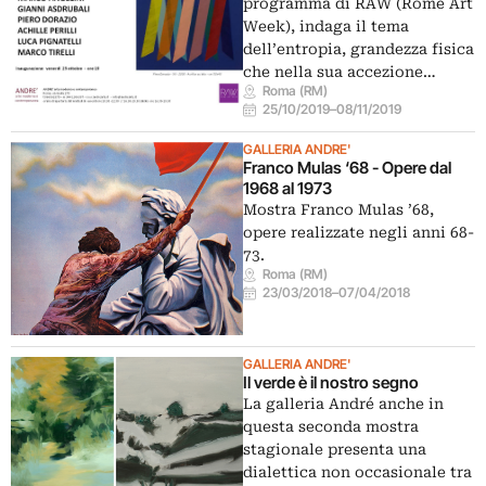
programma di RAW (Rome Art
Week), indaga il tema
dell’entropia, grandezza fisica
che nella sua accezione…
Roma (RM)
25/10/2019
–
08/11/2019
GALLERIA ANDRE'
Franco Mulas ‘68 - Opere dal
1968 al 1973
Mostra Franco Mulas ’68,
opere realizzate negli anni 68-
73.
Roma (RM)
23/03/2018
–
07/04/2018
GALLERIA ANDRE'
Il verde è il nostro segno
La galleria André anche in
questa seconda mostra
stagionale presenta una
dialettica non occasionale tra