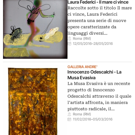
Laura Federici - Il mare ci vince
Raccolte sotto il titolo Il mare
ci vince, Laura Federici
presenta una serie di nuove
opere caratterizzate da
linguaggi diversi…
Roma (RM)
12/05/2016
–
28/05/2016
GALLERIA ANDRE'
Innocenzo Odescalchi - La
Musa Evasiva
La Musa Evasiva è un recente
progetto di Innocenzo
Odescalchi attraverso il quale
l’artista affronta, in maniera
piuttosto radicale, il…
Roma (RM)
11/02/2016
–
05/03/2016