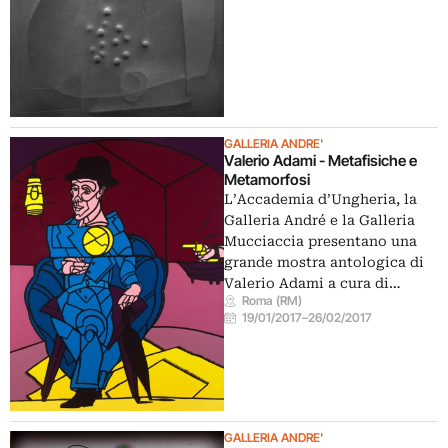
GALLERIA ANDRE'
Valerio Adami - Metafisiche e
Metamorfosi
L’Accademia d’Ungheria, la
Galleria André e la Galleria
Mucciaccia presentano una
grande mostra antologica di
Valerio Adami a cura di…
Roma (RM)
19/01/2017
–
26/02/2017
GALLERIA ANDRE'