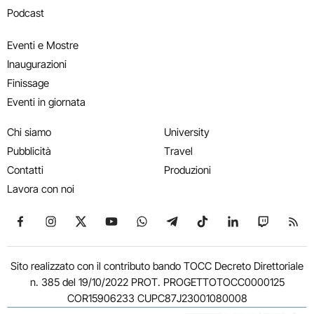
Podcast
Eventi e Mostre
Inaugurazioni
Finissage
Eventi in giornata
Chi siamo
University
Pubblicità
Travel
Contatti
Produzioni
Lavora con noi
Seguici su Facebook
Seguici su Instagram
Seguici su X
Seguici su YouTube
Seguici su WhatsApp
Seguici su Telegram
Seguici su TikTok
Seguici su Link
Seguici su
Segui
Sito realizzato con il contributo bando TOCC Decreto Direttoriale
n. 385 del 19/10/2022 PROT. PROGETTOTOCC0000125
COR15906233 CUPC87J23001080008