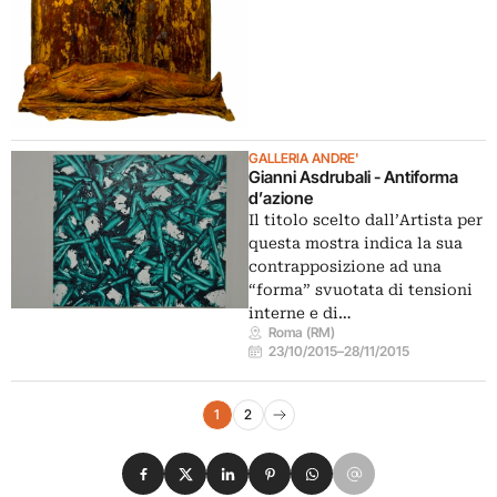
GALLERIA ANDRE'
Gianni Asdrubali - Antiforma
d’azione
Il titolo scelto dall’Artista per
questa mostra indica la sua
contrapposizione ad una
“forma” svuotata di tensioni
interne e di…
Roma (RM)
23/10/2015
–
28/11/2015
Navigazione eventi
1
2
Pagina successiva
Condividi su Facebook
Condividi su X
Condividi su LinkedIn
Condividi su Pinterest
Condividi su WhatsApp
Condividi su Email