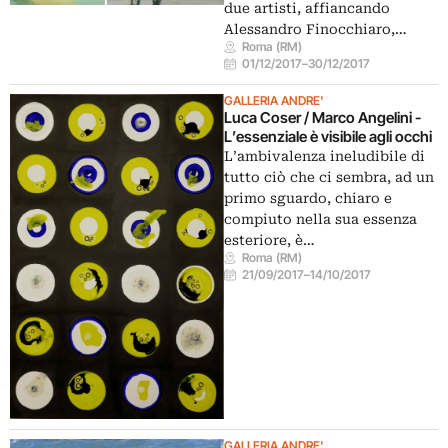
due artisti, affiancando
Alessandro Finocchiaro,…
Roma (RM)
01/12/2017
–
30/12/2017
GALLERIA ANDRE'
Luca Coser / Marco Angelini -
L’essenziale è visibile agli occhi
L’ambivalenza ineludibile di
tutto ciò che ci sembra, ad un
primo sguardo, chiaro e
compiuto nella sua essenza
esteriore, è…
Roma (RM)
21/09/2017
–
14/10/2017
GALLERIA ANDRE'