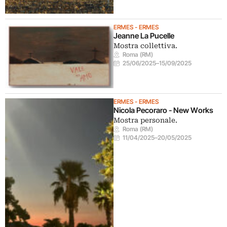
ERMES - ERMES
Jeanne La Pucelle
Mostra collettiva.
Roma (RM)
25/06/2025
–
15/09/2025
ERMES - ERMES
Nicola Pecoraro - New Works
Mostra personale.
Roma (RM)
11/04/2025
–
20/05/2025