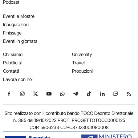
Podcast
Eventi e Mostre
Inaugurazioni
Finissage
Eventi in giornata
Chi siamo
University
Pubblicità
Travel
Contatti
Produzioni
Lavora con noi
Seguici su Facebook
Seguici su Instagram
Seguici su X
Seguici su YouTube
Seguici su WhatsApp
Seguici su Telegram
Seguici su TikTok
Seguici su Link
Seguici su
Segui
Sito realizzato con il contributo bando TOCC Decreto Direttoriale
n. 385 del 19/10/2022 PROT. PROGETTOTOCC0000125
COR15906233 CUPC87J23001080008