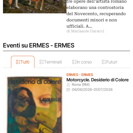
tre opere dell’artista romano
elaborano una controstoria
del Novecento, recuperando
documenti minori e non
ufficiali. A…
di Mariasole Garacci
Eventi su ERMES - ERMES
Tutti
Terminati
In corso
Futuri
ERMES - ERMES
Motorcycle. Desiderio di Colore
Roma (RM)
06/06/2026
–
31/07/2026