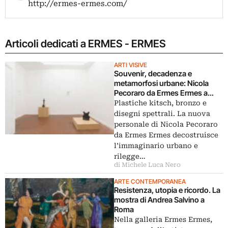
http://ermes-ermes.com/
Articoli dedicati a ERMES - ERMES
ARTI VISIVE
Souvenir, decadenza e
metamorfosi urbane: Nicola
Pecoraro da Ermes Ermes a
Roma
Plastiche kitsch, bronzo e
disegni spettrali. La nuova
personale di Nicola Pecoraro
da Ermes Ermes decostruisce
l’immaginario urbano e
rilegge…
di Michele Luca Nero
ARTE CONTEMPORANEA
Resistenza, utopia e ricordo. La
mostra di Andrea Salvino a
Roma
Nella galleria Ermes Ermes,