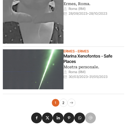
Ermes, Roma.
Roma (RM)
28/09/2023
–
28/10/2023
ERMES - ERMES
Marina Xenofontos - Safe
Places
Mostra personale.
Roma (RM)
30/03/2023
–
31/05/2023
Navigazione eventi
1
2
Pagina successiva
Condividi su Facebook
Condividi su X
Condividi su LinkedIn
Condividi su Pinterest
Condividi su WhatsApp
Condividi su Email