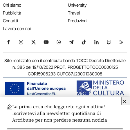
Chi siamo
University
Pubblicità
Travel
Contatti
Produzioni
Lavora con noi
Seguici su Facebook
Seguici su Instagram
Seguici su X
Seguici su YouTube
Seguici su WhatsApp
Seguici su Telegram
Seguici su TikTok
Seguici su Link
Seguici su
Segui
Sito realizzato con il contributo bando TOCC Decreto Direttoriale
n. 385 del 19/10/2022 PROT. PROGETTOTOCC0000125
COR15906233 CUPC87J23001080008
La prima cosa che leggerete ogni mattina!
© 2011-2026 ARTRIBUNE srl – Corso Vittorio Emanuele II, 287 –
Iscrivetevi alla newsletter quotidiana di
00186 Roma - P.I. 11381581005
Artribune per non perdere nessuna notizia
Privacy: Responsabile della protezione dei dati personali
ARTRIBUNE srl – Corso Vittorio Emanuele II, 287 – 00186 Roma