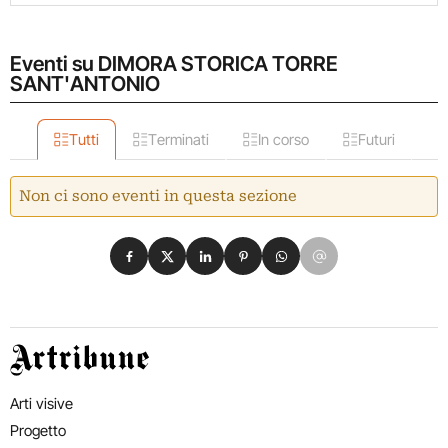
Eventi su DIMORA STORICA TORRE
SANT'ANTONIO
Tutti
Terminati
In corso
Futuri
Non ci sono eventi in questa sezione
Condividi su Facebook
Condividi su X
Condividi su LinkedIn
Condividi su Pinterest
Condividi su WhatsApp
Condividi su Email
Artribune
Arti visive
Progetto