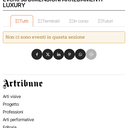
LUXURY
Tutti
Terminati
In corso
Futuri
Non ci sono eventi in questa sezione
Condividi su Facebook
Condividi su X
Condividi su LinkedIn
Condividi su Pinterest
Condividi su WhatsApp
Condividi su Email
Artribune
Arti visive
Progetto
Professioni
Arti performative
Editoria